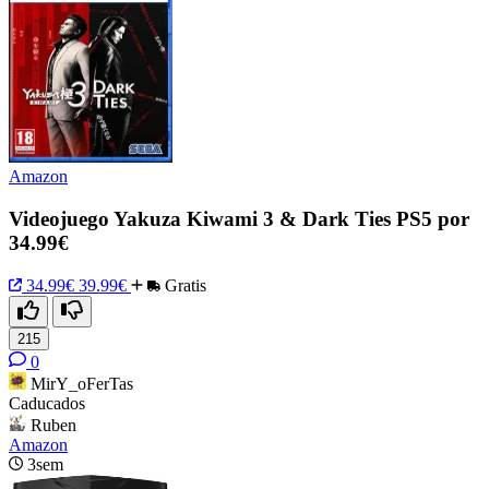
Amazon
Videojuego Yakuza Kiwami 3 & Dark Ties PS5 por
34.99€
34.99€
39.99€
Gratis
215
0
MirY_oFerTas
Caducados
Ruben
Amazon
3sem