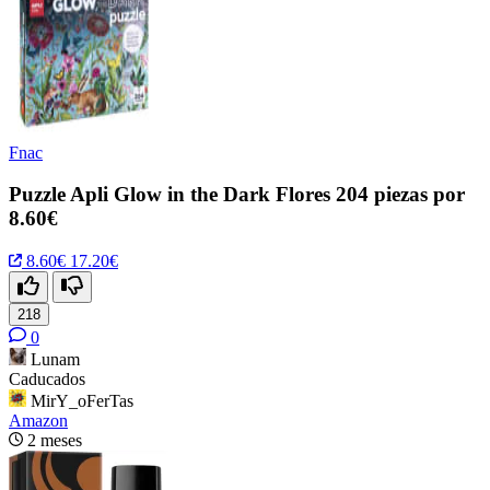
Fnac
Puzzle Apli Glow in the Dark Flores 204 piezas por
8.60€
8.60€
17.20€
218
0
Lunam
Caducados
MirY_oFerTas
Amazon
2 meses