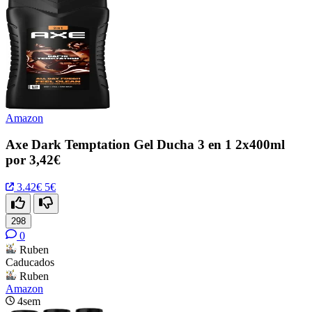
Amazon
Axe Dark Temptation Gel Ducha 3 en 1 2x400ml
por 3,42€
3.42€
5€
298
0
Ruben
Caducados
Ruben
Amazon
4sem