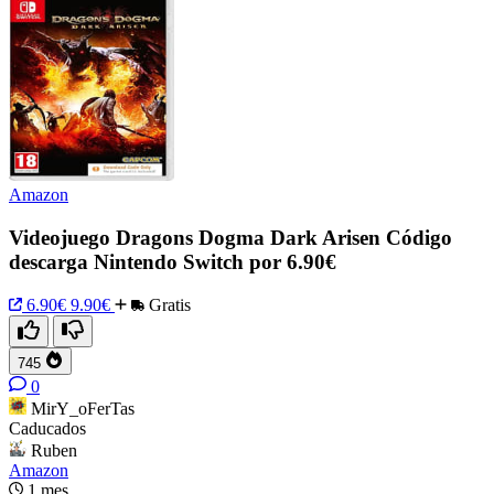
Amazon
Videojuego Dragons Dogma Dark Arisen Código
descarga Nintendo Switch por 6.90€
6.90€
9.90€
Gratis
745
0
MirY_oFerTas
Caducados
Ruben
Amazon
1 mes