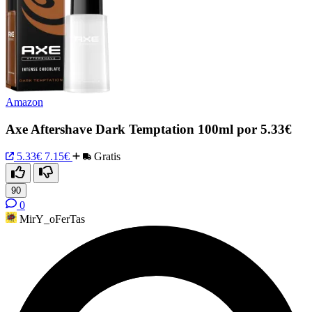
Amazon
Axe Aftershave Dark Temptation 100ml por 5.33€
5.33€
7.15€
Gratis
90
0
MirY_oFerTas