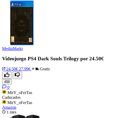
MediaMarkt
Videojuego PS4 Dark Souls Trilogy por 24.50€
24.50€
27.99€
Gratis
400
0
MirY_oFerTas
Caducados
MirY_oFerTas
Amazon
1 mes