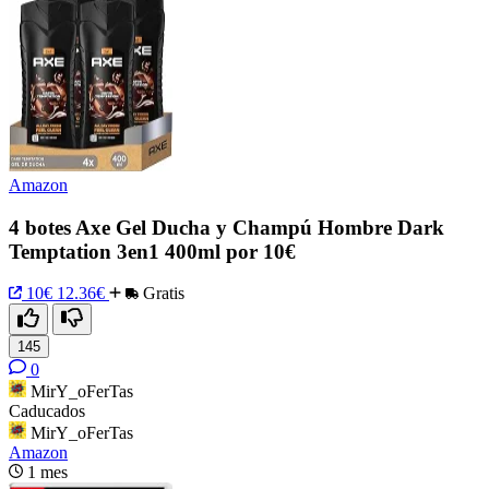
Amazon
4 botes Axe Gel Ducha y Champú Hombre Dark
Temptation 3en1 400ml por 10€
10€
12.36€
Gratis
145
0
MirY_oFerTas
Caducados
MirY_oFerTas
Amazon
1 mes