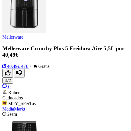
Mellerware
Mellerware Crunchy Plus 5 Freidora Aire 5,5L por
40,49€
40.49€
47€
Gratis
372
0
Ruben
Caducados
MirY_oFerTas
MediaMarkt
2sem