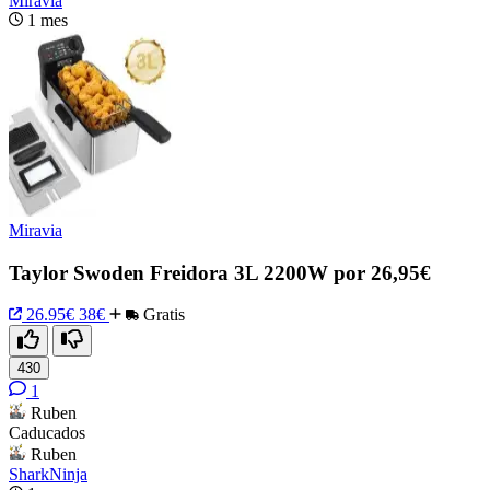
Miravia
1 mes
Miravia
Taylor Swoden Freidora 3L 2200W por 26,95€
26.95€
38€
Gratis
430
1
Ruben
Caducados
Ruben
SharkNinja