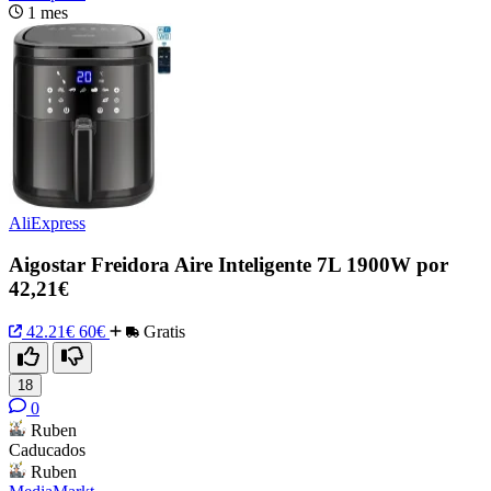
1 mes
AliExpress
Aigostar Freidora Aire Inteligente 7L 1900W por
42,21€
42.21€
60€
Gratis
18
0
Ruben
Caducados
Ruben