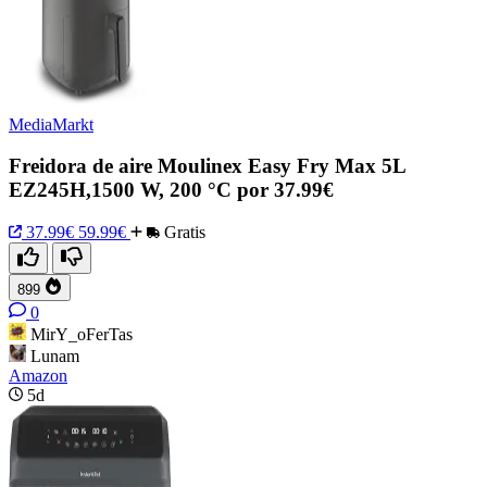
MediaMarkt
Freidora de aire Moulinex Easy Fry Max 5L
EZ245H,1500 W, 200 °C por 37.99€
37.99€
59.99€
Gratis
899
0
MirY_oFerTas
Lunam
Amazon
5d