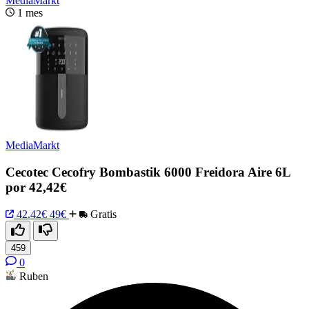
MediaMarkt
1 mes
MediaMarkt
Cecotec Cecofry Bombastik 6000 Freidora Aire 6L
por 42,42€
42.42€
49€
Gratis
459
0
Ruben