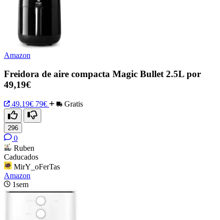
Amazon
Freidora de aire compacta Magic Bullet 2.5L por
49,19€
49.19€
79€
Gratis
296
0
Ruben
Caducados
MirY_oFerTas
Amazon
1sem