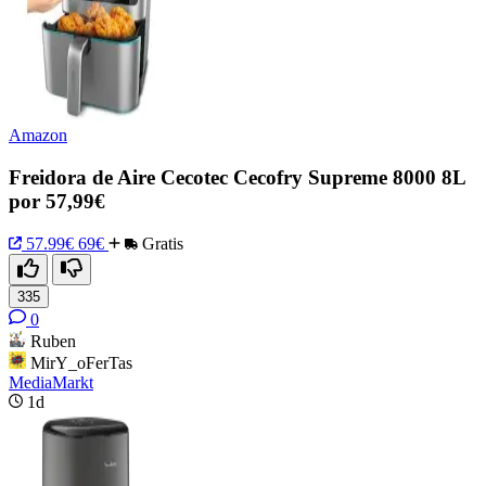
Amazon
Freidora de Aire Cecotec Cecofry Supreme 8000 8L
por 57,99€
57.99€
69€
Gratis
335
0
Ruben
MirY_oFerTas
MediaMarkt
1d