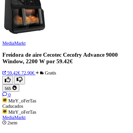
MediaMarkt
Freidora de aire Cecotec Cecofry Advance 9000
Window, 2200 W por 59.42€
59.42€
72.90€
Gratis
565
0
MirY_oFerTas
Caducados
MirY_oFerTas
MediaMarkt
2sem