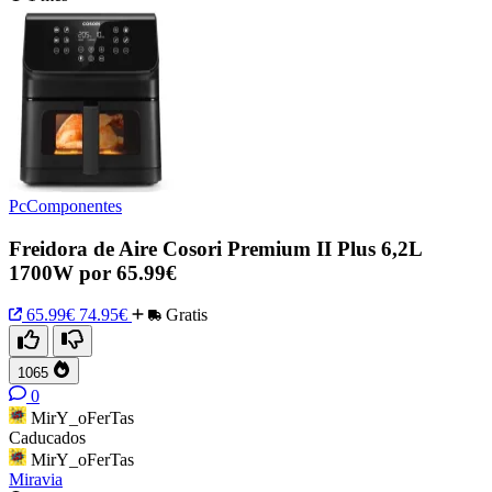
PcComponentes
Freidora de Aire Cosori Premium II Plus 6,2L
1700W por 65.99€
65.99€
74.95€
Gratis
1065
0
MirY_oFerTas
Caducados
MirY_oFerTas
Miravia