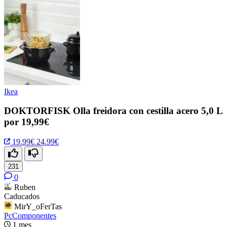
Ikea
DOKTORFISK Olla freidora con cestilla acero 5,0 L
por 19,99€
19.99€
24.99€
231
0
Ruben
Caducados
MirY_oFerTas
PcComponentes
1 mes