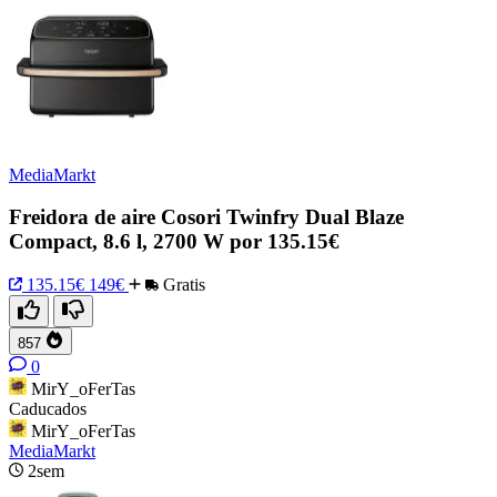
MediaMarkt
Freidora de aire Cosori Twinfry Dual Blaze
Compact, 8.6 l, 2700 W por 135.15€
135.15€
149€
Gratis
857
0
MirY_oFerTas
Caducados
MirY_oFerTas
MediaMarkt
2sem