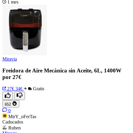
1 mes
Miravia
Freidora de Aire Mecánica sin Aceite, 6L, 1400W
por 27€
27€
34€
Gratis
652
0
MirY_oFerTas
Caducados
Ruben