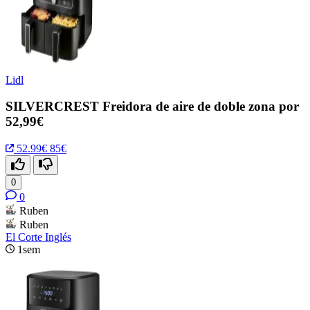
Lidl
SILVERCREST Freidora de aire de doble zona por
52,99€
52.99€
85€
0
0
Ruben
Ruben
El Corte Inglés
1sem