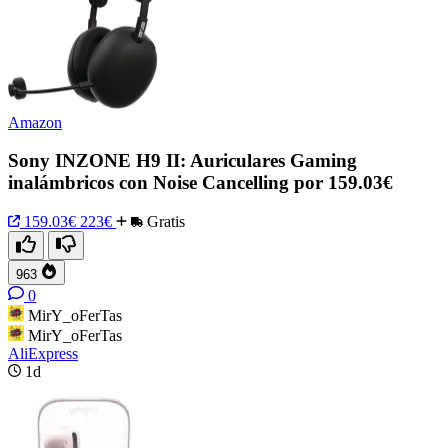
Amazon
Sony INZONE H9 II: Auriculares Gaming
inalámbricos con Noise Cancelling por 159.03€
159.03€
223€
Gratis
963
0
MirY_oFerTas
MirY_oFerTas
AliExpress
1d