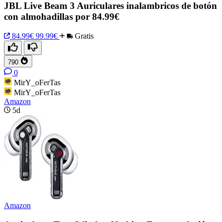
JBL Live Beam 3 Auriculares inalambricos de botón
con almohadillas por 84.99€
84.99€
99.99€
Gratis
790
0
MirY_oFerTas
MirY_oFerTas
Amazon
5d
Amazon