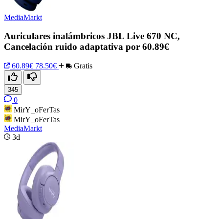
MediaMarkt
Auriculares inalámbricos JBL Live 670 NC,
Cancelación ruido adaptativa por 60.89€
60.89€
78.50€
Gratis
345
0
MirY_oFerTas
MirY_oFerTas
MediaMarkt
3d