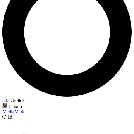
833 chollos
Lunam
MediaMarkt
1d