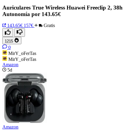
Auriculares True Wireless Huawei Freeclip 2, 38h
Autonomía por 143.65€
143.65€
157€
Gratis
1215
0
MirY_oFerTas
MirY_oFerTas
Amazon
5d
Amazon