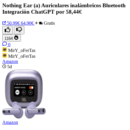
Nothing Ear (a) Auriculares inalámbricos Bluetooth
Integración ChatGPT por 58,44€
50.99€
64.90€
Gratis
1164
0
MirY_oFerTas
MirY_oFerTas
Amazon
5d
Amazon