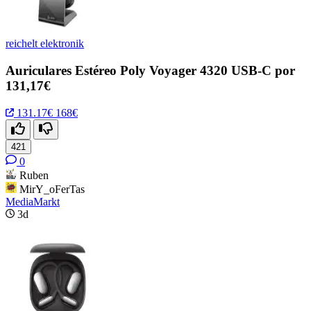
reichelt elektronik
Auriculares Estéreo Poly Voyager 4320 USB-C por
131,17€
131.17€
168€
421
0
Ruben
MirY_oFerTas
MediaMarkt
3d