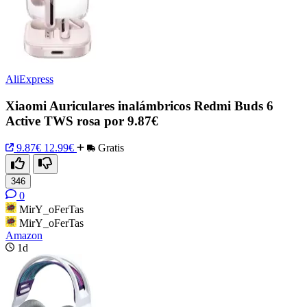
AliExpress
Xiaomi Auriculares inalámbricos Redmi Buds 6
Active TWS rosa por 9.87€
9.87€
12.99€
Gratis
346
0
MirY_oFerTas
MirY_oFerTas
Amazon
1d