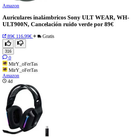
Amazon
Auriculares inalámbricos Sony ULT WEAR, WH-
ULT900N, Cancelación ruido verde por 89€
89€
116.99€
Gratis
316
0
MirY_oFerTas
MirY_oFerTas
Amazon
4d