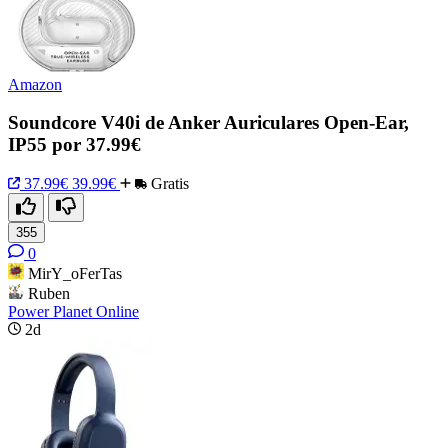
Amazon
Soundcore V40i de Anker Auriculares Open-Ear,
IP55 por 37.99€
37.99€
39.99€
Gratis
355
0
MirY_oFerTas
Ruben
Power Planet Online
2d