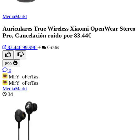
MediaMarkt
Auriculares True Wireless Xiaomi OpenWear Stereo
Pro, Cancelación ruido por 83.44€
83.44€
99.99€
Gratis
899
0
MirY_oFerTas
MirY_oFerTas
MediaMarkt
3d