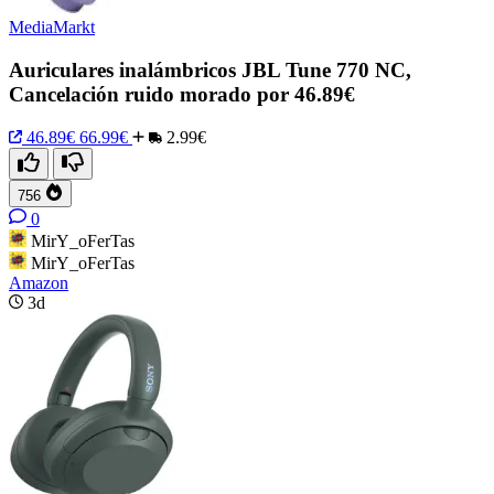
MediaMarkt
Auriculares inalámbricos JBL Tune 770 NC,
Cancelación ruido morado por 46.89€
46.89€
66.99€
2.99€
756
0
MirY_oFerTas
MirY_oFerTas
Amazon
3d