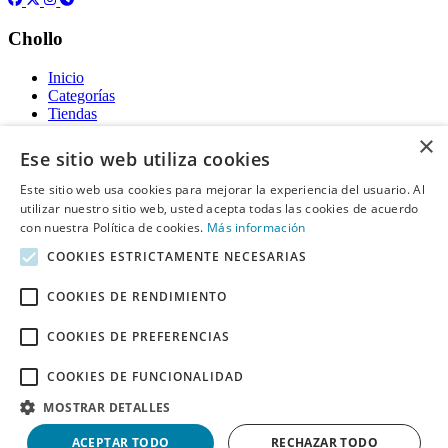
Chollo
Inicio
Categorías
Tiendas
Gratis
×
Ese sitio web utiliza cookies
Acerca de
Este sitio web usa cookies para mejorar la experiencia del usuario. Al
utilizar nuestro sitio web, usted acepta todas las cookies de acuerdo
Sobre nosotros
Contacto
con nuestra Política de cookies.
Más información
Reglas de publicación
COOKIES ESTRICTAMENTE NECESARIAS
Información legal
COOKIES DE RENDIMIENTO
Privacidad
COOKIES DE PREFERENCIAS
Declaración de cookies
Términos y condiciones
Descargo de Responsabilidad
COOKIES DE FUNCIONALIDAD
Aviso y eliminación
MOSTRAR DETALLES
Derechos de autor ©
Chollo
2026. Todos los derechos quedan
ACEPTAR TODO
RECHAZAR TODO
reservados.