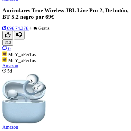
Auriculares True Wireless JBL Live Pro 2, De botón,
BT 5.2 negro por 69€
69€
74.37€
Gratis
210
0
MirY_oFerTas
MirY_oFerTas
Amazon
5d
Amazon