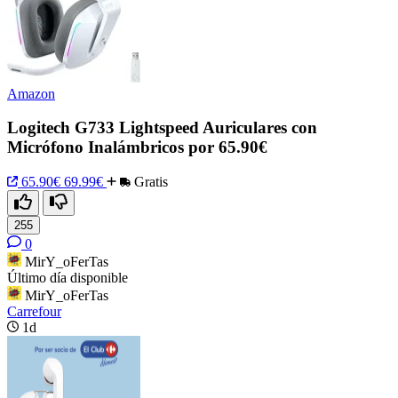
Amazon
Logitech G733 Lightspeed Auriculares con
Micrófono Inalámbricos por 65.90€
65.90€
69.99€
Gratis
255
0
MirY_oFerTas
Último día disponible
MirY_oFerTas
Carrefour
1d