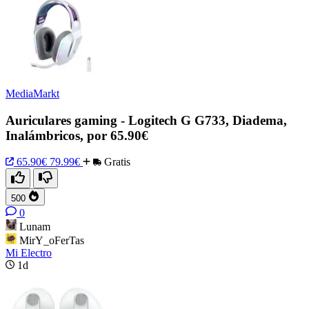
MediaMarkt
Auriculares gaming - Logitech G G733, Diadema,
Inalámbricos, por 65.90€
65.90€
79.99€
Gratis
500
0
Lunam
MirY_oFerTas
Mi Electro
1d