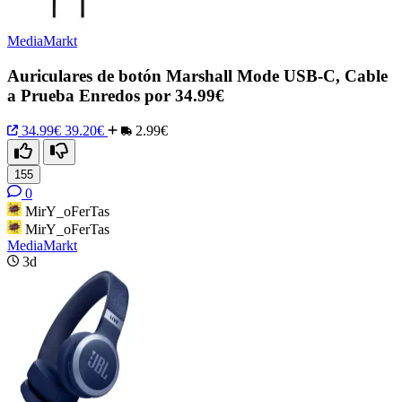
MediaMarkt
Auriculares de botón Marshall Mode USB-C, Cable
a Prueba Enredos por 34.99€
34.99€
39.20€
2.99€
155
0
MirY_oFerTas
MirY_oFerTas
MediaMarkt
3d