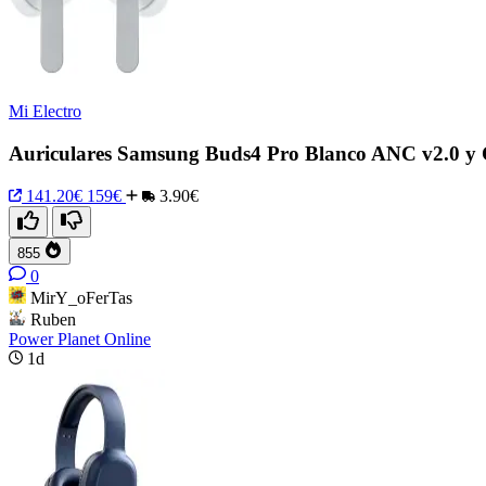
Mi Electro
Auriculares Samsung Buds4 Pro Blanco ANC v2.0 y C
141.20€
159€
3.90€
855
0
MirY_oFerTas
Ruben
Power Planet Online
1d