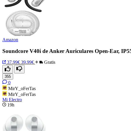
Amazon
Soundcore V40i de Anker Auriculares Open-Ear, IP5
37.99€
39.99€
Gratis
355
0
MirY_oFerTas
MirY_oFerTas
Mi Electro
19h