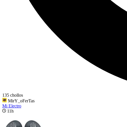
135 chollos
MirY_oFerTas
Mi Electro
11h