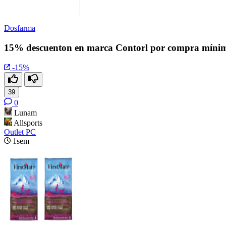
Dosfarma
15% descuenton en marca Contorl por compra míni
-15%
39
0
Lunam
Allsports
Outlet PC
1sem