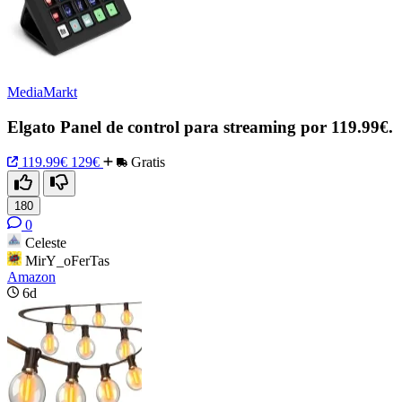
MediaMarkt
Elgato Panel de control para streaming por 119.99€.
119.99€
129€
Gratis
180
0
Celeste
MirY_oFerTas
Amazon
6d