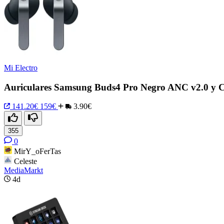
Mi Electro
Auriculares Samsung Buds4 Pro Negro ANC v2.0 y C
141.20€
159€
3.90€
355
0
MirY_oFerTas
Celeste
MediaMarkt
4d