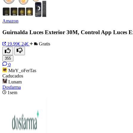
Amazon
Guirnalda Luces Exterior 30M, Control App Luces Ex
19.99€
24€
Gratis
355
0
MirY_oFerTas
Caducados
Lunam
Dosfarma
1sem