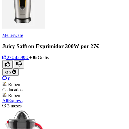
Mellerware
Juicy Saffron Exprimidor 300W por 27€
27€
42.99€
Gratis
810
0
Ruben
Caducados
Ruben
AliExpress
3 meses