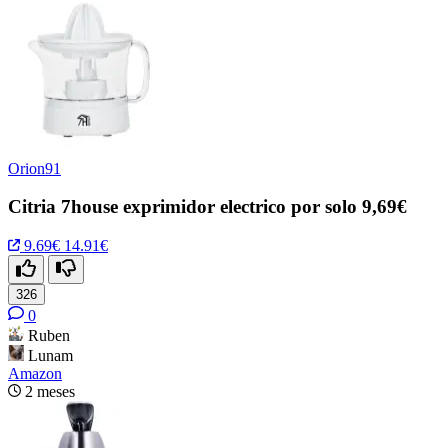
Orion91
Citria 7house exprimidor electrico por solo 9,69€
9.69€
14.91€
326
0
Ruben
Lunam
Amazon
2 meses