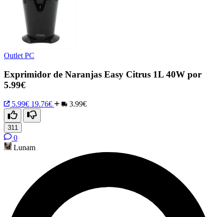
Outlet PC
Exprimidor de Naranjas Easy Citrus 1L 40W por
5.99€
5.99€
19.76€
3.99€
311
0
Lunam