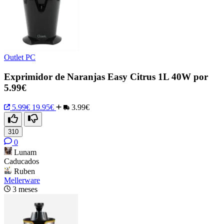
Outlet PC
Exprimidor de Naranjas Easy Citrus 1L 40W por
5.99€
5.99€
19.95€
3.99€
310
0
Lunam
Caducados
Ruben
Mellerware
3 meses