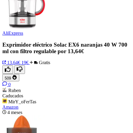
AliExpress
Exprimidor eléctrico Solac EX6 naranjas 40 W 700
ml con filtro regulable por 13,64€
13.64€
19€
Gratis
509
0
Ruben
Caducados
MirY_oFerTas
Amazon
4 meses