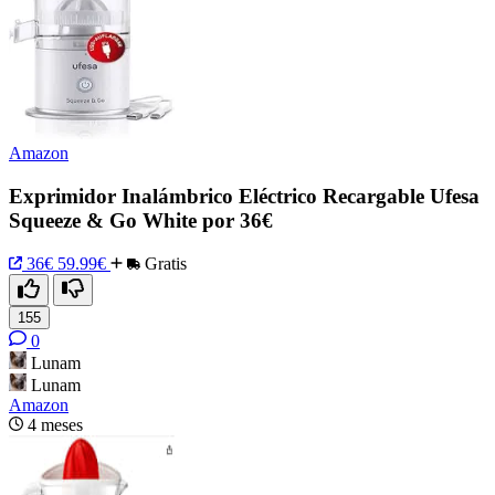
Amazon
Exprimidor Inalámbrico Eléctrico Recargable Ufesa
Squeeze & Go White por 36€
36€
59.99€
Gratis
155
0
Lunam
Lunam
Amazon
4 meses