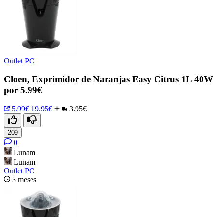
Outlet PC
Cloen, Exprimidor de Naranjas Easy Citrus 1L 40W
por 5.99€
5.99€
19.95€
3.95€
209
0
Lunam
Lunam
Outlet PC
3 meses