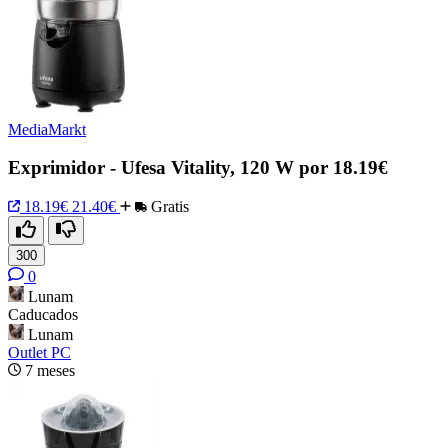
MediaMarkt
Exprimidor - Ufesa Vitality, 120 W por 18.19€
18.19€
21.40€
Gratis
300
0
Lunam
Caducados
Lunam
Outlet PC
7 meses