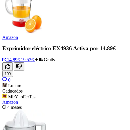
Amazon
Exprimidor eléctrico EX4936 Activa por 14.89€
14.89€
19.52€
Gratis
109
0
Lunam
Caducados
MirY_oFerTas
Amazon
4 meses