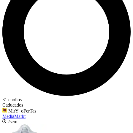
31 chollos
Caducados
MirY_oFerTas
MediaMarkt
2sem