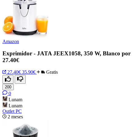
Amazon
Exprimidor - JATA JEEX1058, 350 W, Blanco por
27.40€
27.40€
35.90€
Gratis
200
0
Lunam
Lunam
Outlet PC
2 meses