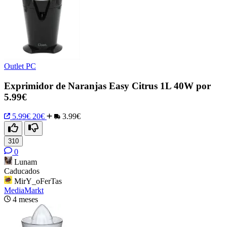
Outlet PC
Exprimidor de Naranjas Easy Citrus 1L 40W por
5.99€
5.99€
20€
3.99€
310
0
Lunam
Caducados
MirY_oFerTas
MediaMarkt
4 meses