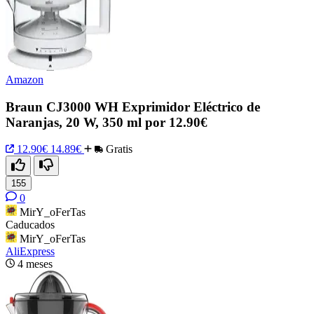
Amazon
Braun CJ3000 WH Exprimidor Eléctrico de
Naranjas, 20 W, 350 ml por 12.90€
12.90€
14.89€
Gratis
155
0
MirY_oFerTas
Caducados
MirY_oFerTas
AliExpress
4 meses