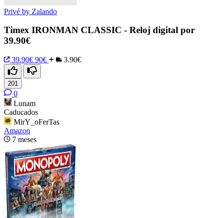
Privé by Zalando
Timex IRONMAN CLASSIC - Reloj digital por
39.90€
39.90€
90€
3.90€
201
0
Lunam
Caducados
MirY_oFerTas
Amazon
7 meses