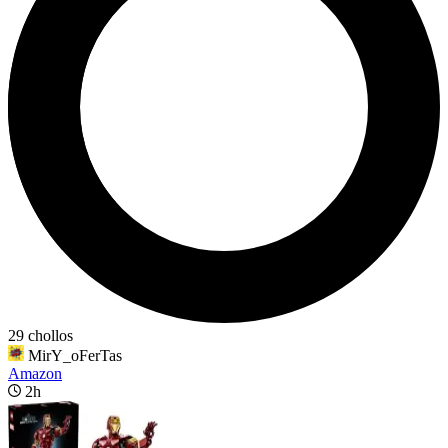
29 chollos
MirY_oFerTas
Amazon
2h