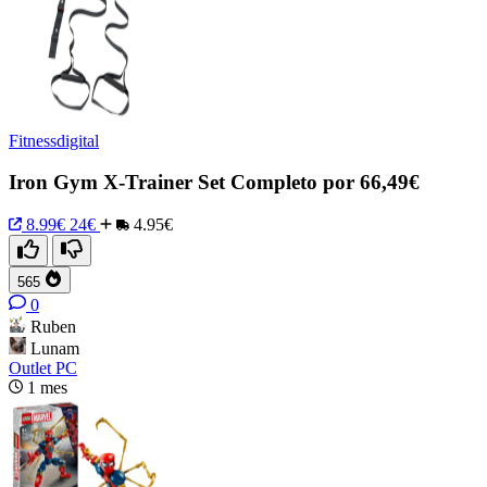
Fitnessdigital
Iron Gym X-Trainer Set Completo por 66,49€
8.99€
24€
4.95€
565
0
Ruben
Lunam
Outlet PC
1 mes