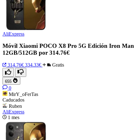
AliExpress
Móvil Xiaomi POCO X8 Pro 5G Edición Iron Man
12GB/512GB por 314.76€
314.76€
334.33€
Gratis
655
0
MirY_oFerTas
Caducados
Ruben
AliExpress
1 mes