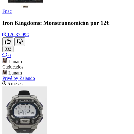
Fnac
Iron Kingdoms: Monstruonomicón por 12€
12€
37.99€
332
0
Lunam
Caducados
Lunam
Privé by Zalando
5 meses