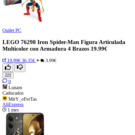
Outlet PC
LEGO 76298 Iron Spider-Man Figura Articulada
Multicolor con Armadura 4 Brazos 19.99€
19.99€
36.35€
3.99€
222
0
Lunam
Caducados
MirY_oFerTas
AliExpress
1 mes