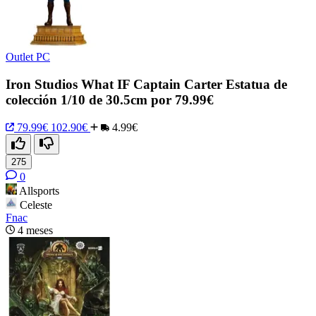
Outlet PC
Iron Studios What IF Captain Carter Estatua de
colección 1/10 de 30.5cm por 79.99€
79.99€
102.90€
4.99€
275
0
Allsports
Celeste
Fnac
4 meses