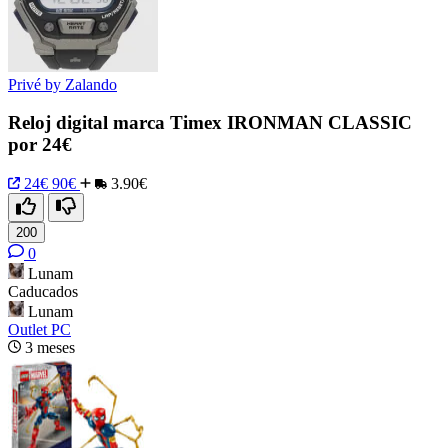
Privé by Zalando
Reloj digital marca Timex IRONMAN CLASSIC
por 24€
24€
90€
3.90€
200
0
Lunam
Caducados
Lunam
Outlet PC
3 meses