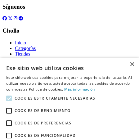
Síguenos
Chollo
Inicio
Categorías
Tiendas
Gratis
×
Ese sitio web utiliza cookies
Acerca de
Este sitio web usa cookies para mejorar la experiencia del usuario. Al
utilizar nuestro sitio web, usted acepta todas las cookies de acuerdo
Sobre nosotros
Contacto
con nuestra Política de cookies.
Más información
Reglas de publicación
COOKIES ESTRICTAMENTE NECESARIAS
Información legal
COOKIES DE RENDIMIENTO
Privacidad
COOKIES DE PREFERENCIAS
Declaración de cookies
Términos y condiciones
Descargo de Responsabilidad
COOKIES DE FUNCIONALIDAD