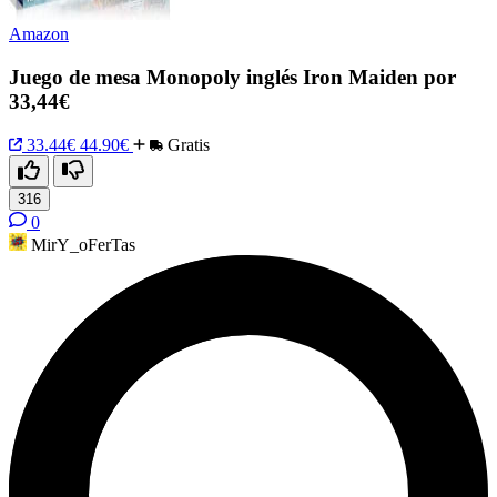
Amazon
Juego de mesa Monopoly inglés Iron Maiden por
33,44€
33.44€
44.90€
Gratis
316
0
MirY_oFerTas