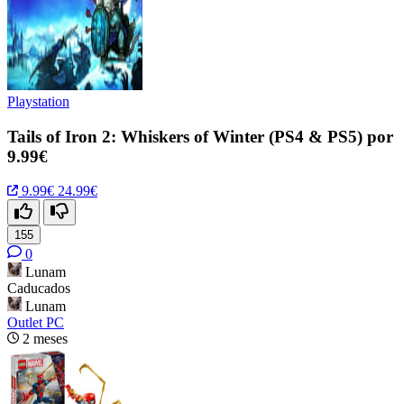
Playstation
Tails of Iron 2: Whiskers of Winter (PS4 & PS5) por
9.99€
9.99€
24.99€
155
0
Lunam
Caducados
Lunam
Outlet PC
2 meses