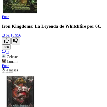
Fnac
Iron Kingdoms: La Leyenda de Whitchfire por 6€.
6€
18.95€
350
0
Celeste
Lunam
Fnac
4 meses