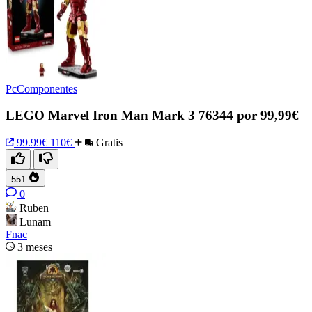
PcComponentes
LEGO Marvel Iron Man Mark 3 76344 por 99,99€
99.99€
110€
Gratis
551
0
Ruben
Lunam
Fnac
3 meses