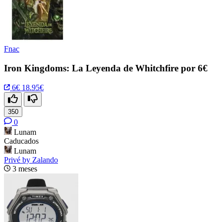
Fnac
Iron Kingdoms: La Leyenda de Whitchfire por 6€
6€
18.95€
350
0
Lunam
Caducados
Lunam
Privé by Zalando
3 meses