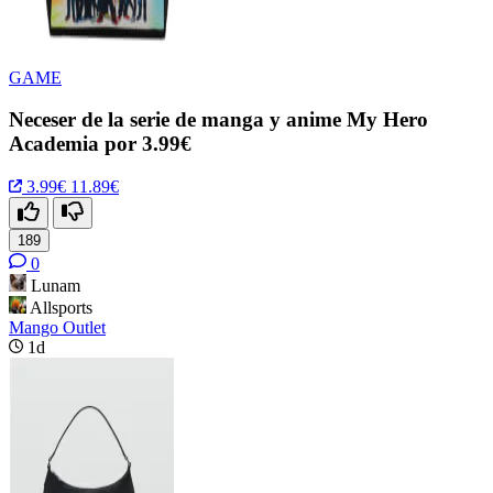
GAME
Neceser de la serie de manga y anime My Hero
Academia por 3.99€
3.99€
11.89€
189
0
Lunam
Allsports
Mango Outlet
1d