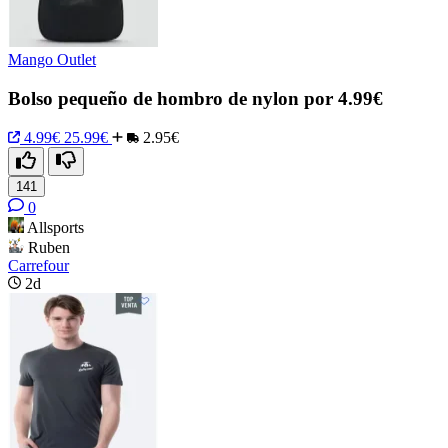
Mango Outlet
Bolso pequeño de hombro de nylon por 4.99€
4.99€
25.99€
2.95€
141
0
Allsports
Ruben
Carrefour
2d