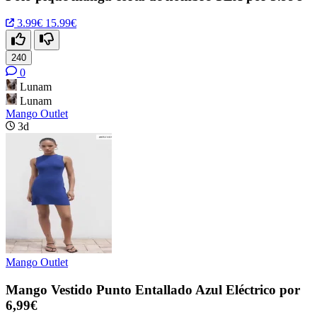
3.99€
15.99€
240
0
Lunam
Lunam
Mango Outlet
3d
Mango Outlet
Mango Vestido Punto Entallado Azul Eléctrico por
6,99€