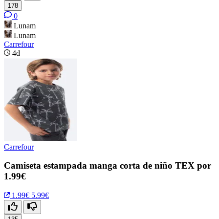
178
0
Lunam
Lunam
Carrefour
4d
Carrefour
Camiseta estampada manga corta de niño TEX por
1.99€
1.99€
5.99€