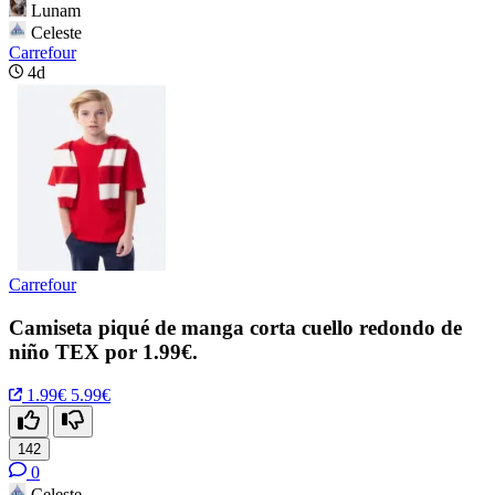
Lunam
Celeste
Carrefour
4d
Carrefour
Camiseta piqué de manga corta cuello redondo de
niño TEX por 1.99€.
1.99€
5.99€
142
0
Celeste