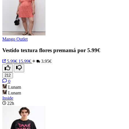
Mango Outlet
Vestido textura flores premamá por 5.99€
5.99€
15.99€
3.95€
212
0
Lunam
Lunam
Inside
22h