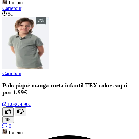
Lunam
Carrefour
5d
Carrefour
Polo piqué manga corta infantil TEX color caqui
por 1.99€
1.99€
4.99€
190
0
Lunam