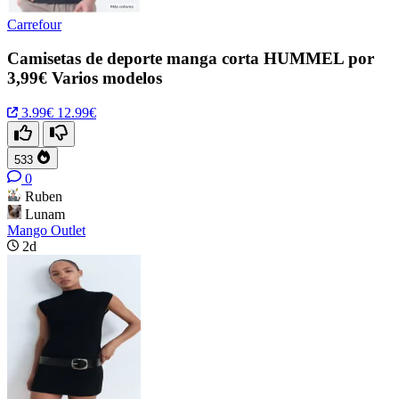
Carrefour
Camisetas de deporte manga corta HUMMEL por
3,99€ Varios modelos
3.99€
12.99€
533
0
Ruben
Lunam
Mango Outlet
2d