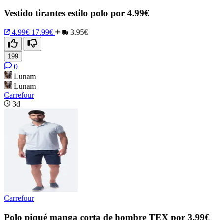
Vestido tirantes estilo polo por 4.99€
4.99€
17.99€
3.95€
199
0
Lunam
Lunam
Carrefour
3d
Carrefour
Polo piqué manga corta de hombre TEX por 3.99€