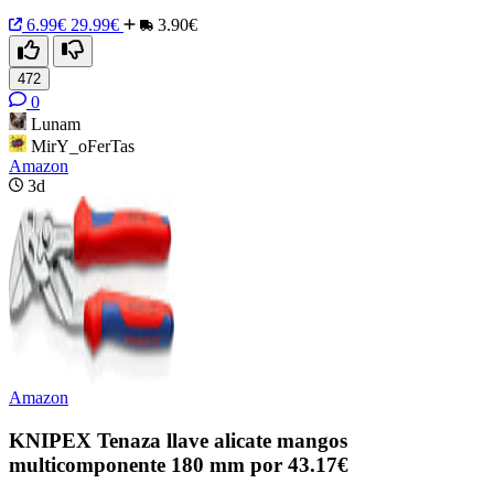
6.99€
29.99€
3.90€
472
0
Lunam
MirY_oFerTas
Amazon
3d
Amazon
KNIPEX Tenaza llave alicate mangos
multicomponente 180 mm por 43.17€