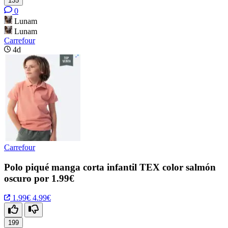
135
0
Lunam
Lunam
Carrefour
4d
Carrefour
Polo piqué manga corta infantil TEX color salmón
oscuro por 1.99€
1.99€
4.99€
199