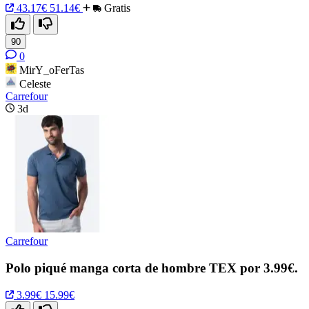
43.17€
51.14€
Gratis
90
0
MirY_oFerTas
Celeste
Carrefour
3d
Carrefour
Polo piqué manga corta de hombre TEX por 3.99€.
3.99€
15.99€