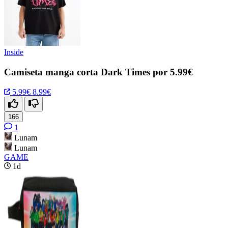
Inside
Camiseta manga corta Dark Times por 5.99€
5.99€
8.99€
166
1
Lunam
Lunam
GAME
1d