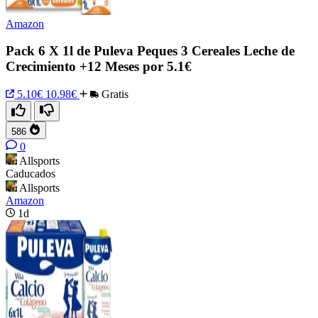
Amazon
Pack 6 X 1l de Puleva Peques 3 Cereales Leche de
Crecimiento +12 Meses por 5.1€
5.10€
10.98€
Gratis
586
0
Allsports
Caducados
Allsports
Amazon
1d