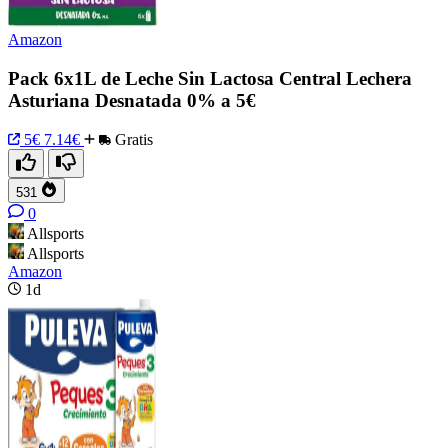
Amazon
Pack 6x1L de Leche Sin Lactosa Central Lechera
Asturiana Desnatada 0% a 5€
5€
7.14€
Gratis
531
0
Allsports
Allsports
Amazon
1d