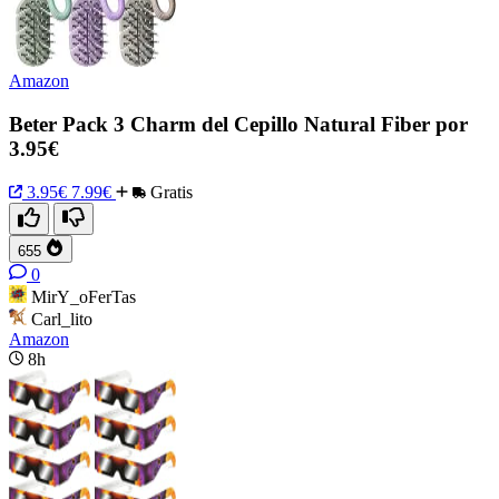
Amazon
Beter Pack 3 Charm del Cepillo Natural Fiber por
3.95€
3.95€
7.99€
Gratis
655
0
MirY_oFerTas
Carl_lito
Amazon
8h