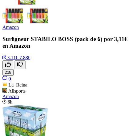
Amazon
Surligneur STABILO BOSS (pack de 6) por 3,11€
en Amazon
3.11€
7.88€
219
0
La_Reina
Allsports
Amazon
6h