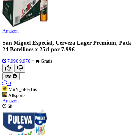
Amazon
San Miguel Especial, Cerveza Lager Premium, Pack
24 Botellines x 25cl por 7.99€
7.99€
9.97€
Gratis
656
0
MirY_oFerTas
Allsports
Amazon
6h