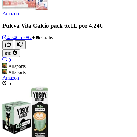
Amazon
Puleva Vita Calcio pack 6x1L por 4.24€
4.24€
6.28€
Gratis
610
0
Allsports
Allsports
Amazon
1d