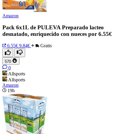
Amazon
Pack 6x1L de PULEVA Preparado lacteo
desnatado, enriquecido con nueces por 6.55€
6.55€
9.84€
Gratis
570
0
Allsports
Allsports
Amazon
19h