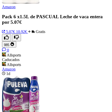
Amazon
Pack 6 x1.5L de PASCUAL Leche de vaca entera
por 5.07€
5.07€
10.92€
Gratis
985
0
Allsports
Caducados
Allsports
Amazon
1d