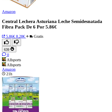
Amazon
Central Lechera Asturiana Leche Semidesnatada
Fibra Pack De 6 Por 5.86€
5.86€
8.28€
Gratis
639
0
Allsports
Allsports
Amazon
21h