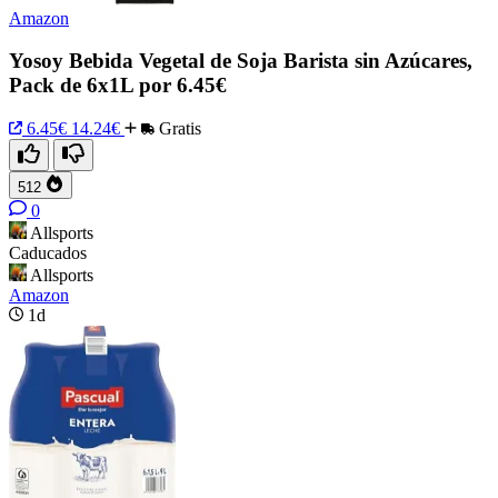
Amazon
Yosoy Bebida Vegetal de Soja Barista sin Azúcares,
Pack de 6x1L por 6.45€
6.45€
14.24€
Gratis
512
0
Allsports
Caducados
Allsports
Amazon
1d