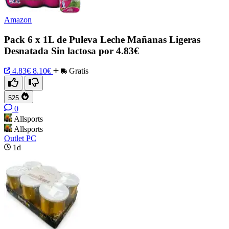
Amazon
Pack 6 x 1L de Puleva Leche Mañanas Ligeras
Desnatada Sin lactosa por 4.83€
4.83€
8.10€
Gratis
525
0
Allsports
Allsports
Outlet PC
1d