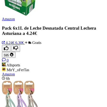
Amazon
Pack 6x1L de Leche Desnatada Central Lechera
Asturiana a 4.24€
4.24€
6.30€
Gratis
595
0
Allsports
MirY_oFerTas
Amazon
6h