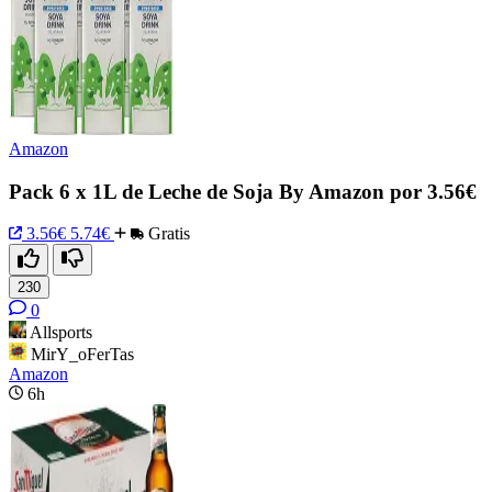
Amazon
Pack 6 x 1L de Leche de Soja By Amazon por 3.56€
3.56€
5.74€
Gratis
230
0
Allsports
MirY_oFerTas
Amazon
6h