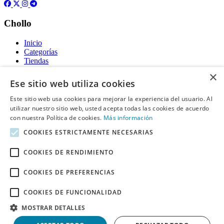
Chollo
Inicio
Categorías
Tiendas
Gratis
×
Ese sitio web utiliza cookies
Acerca de
Este sitio web usa cookies para mejorar la experiencia del usuario. Al
utilizar nuestro sitio web, usted acepta todas las cookies de acuerdo
Sobre nosotros
Contacto
con nuestra Política de cookies.
Más información
Reglas de publicación
COOKIES ESTRICTAMENTE NECESARIAS
Información legal
COOKIES DE RENDIMIENTO
Privacidad
COOKIES DE PREFERENCIAS
Declaración de cookies
Términos y condiciones
Descargo de Responsabilidad
COOKIES DE FUNCIONALIDAD
Aviso y eliminación
MOSTRAR DETALLES
Derechos de autor ©
Chollo
2026. Todos los derechos quedan