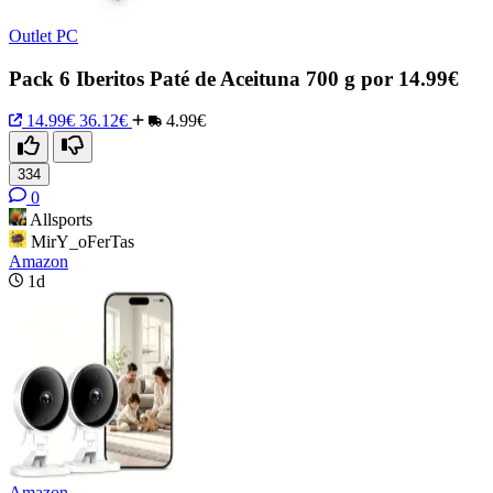
Outlet PC
Pack 6 Iberitos Paté de Aceituna 700 g por 14.99€
14.99€
36.12€
4.99€
334
0
Allsports
MirY_oFerTas
Amazon
1d
Amazon