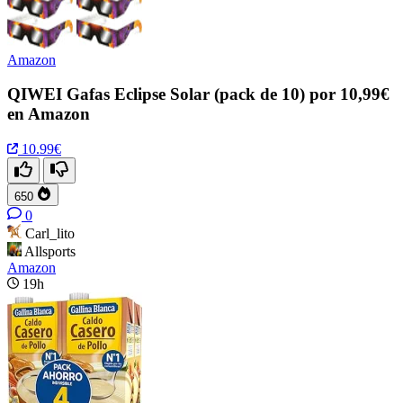
Amazon
QIWEI Gafas Eclipse Solar (pack de 10) por 10,99€
en Amazon
10.99€
650
0
Carl_lito
Allsports
Amazon
19h