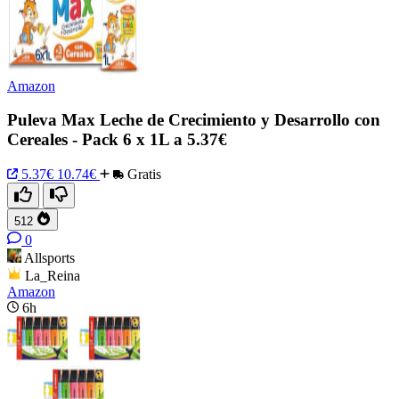
Amazon
Puleva Max Leche de Crecimiento y Desarrollo con
Cereales - Pack 6 x 1L a 5.37€
5.37€
10.74€
Gratis
512
0
Allsports
La_Reina
Amazon
6h