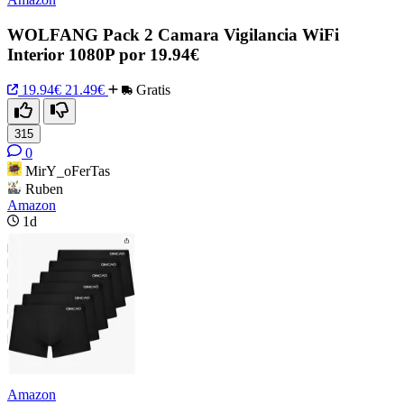
WOLFANG Pack 2 Camara Vigilancia WiFi
Interior 1080P por 19.94€
19.94€
21.49€
Gratis
315
0
MirY_oFerTas
Ruben
Amazon
1d
Amazon