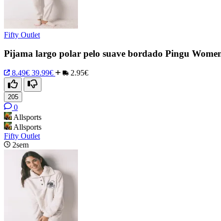
Fifty Outlet
Pijama largo polar pelo suave bordado Pingu Women
8.49€
39.99€
2.95€
205
0
Allsports
Allsports
Fifty Outlet
2sem