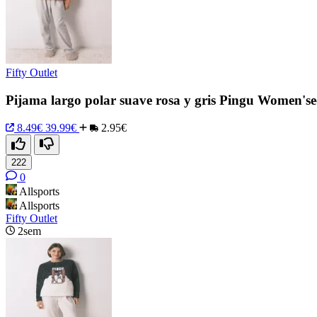
Fifty Outlet
Pijama largo polar suave rosa y gris Pingu Women'se
8.49€
39.99€
2.95€
222
0
Allsports
Allsports
Fifty Outlet
2sem