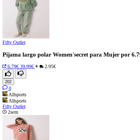
Fifty Outlet
Pijama largo polar Women'secret para Mujer por 6.
6.79€
39.99€
2.95€
202
0
Allsports
Allsports
Fifty Outlet
2sem