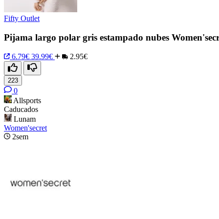
Fifty Outlet
Pijama largo polar gris estampado nubes Women'secr
6.79€
39.99€
2.95€
223
0
Allsports
Caducados
Lunam
Women'secret
2sem