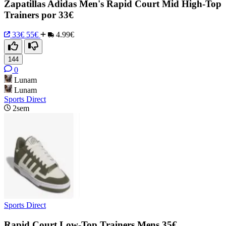
Zapatillas Adidas Men's Rapid Court Mid High-Top
Trainers por 33€
33€
55€
4.99€
144
0
Lunam
Lunam
Sports Direct
2sem
Sports Direct
Rapid Court Low-Top Trainers Mens 35€