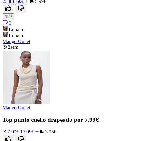
38€
60€
5.99€
189
0
Lunam
Lunam
Mango Outlet
2sem
Mango Outlet
Top punto cuello drapeado por 7.99€
7.99€
17.99€
3.95€