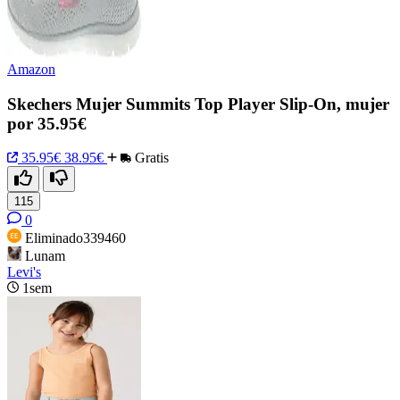
Amazon
Skechers Mujer Summits Top Player Slip-On, mujer
por 35.95€
35.95€
38.95€
Gratis
115
0
Eliminado339460
Lunam
Levi's
1sem