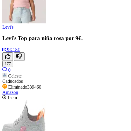
Levi's
Levi's Top para niña rosa por 9€.
9€
18€
177
0
Celeste
Caducados
Eliminado339460
Amazon
1sem