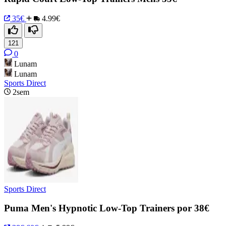
35€
4.99€
121
0
Lunam
Lunam
Sports Direct
2sem
Sports Direct
Puma Men's Hypnotic Low-Top Trainers por 38€