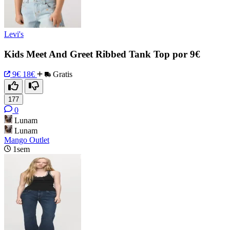
Levi's
Kids Meet And Greet Ribbed Tank Top por 9€
9€
18€
Gratis
177
0
Lunam
Lunam
Mango Outlet
1sem