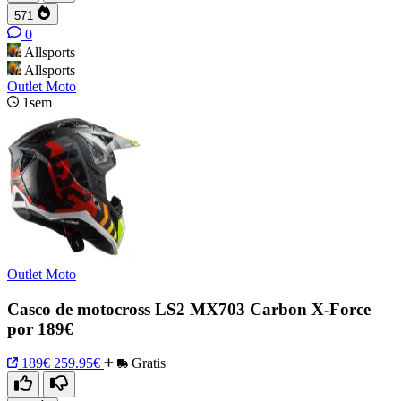
571
0
Allsports
Allsports
Outlet Moto
1sem
Outlet Moto
Casco de motocross LS2 MX703 Carbon X-Force
por 189€
189€
259.95€
Gratis