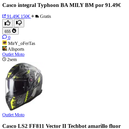
Casco integral Typhoon BA MILY BM por 91.49€
91.49€
150€
Gratis
655
0
MirY_oFerTas
Allsports
Outlet Moto
2sem
Outlet Moto
Casco LS2 FF811 Vector II Techbot amarillo fluor