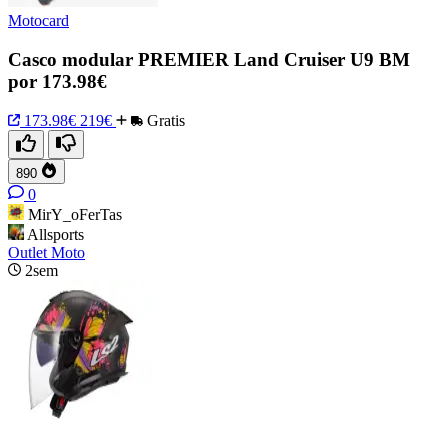
Motocard
Casco modular PREMIER Land Cruiser U9 BM
por 173.98€
173.98€
219€
Gratis
890
0
MirY_oFerTas
Allsports
Outlet Moto
2sem