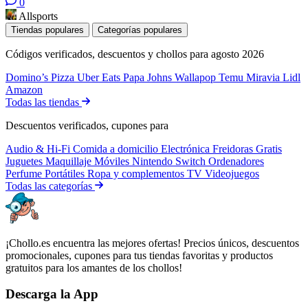
0
Allsports
Tiendas populares
Categorías populares
Códigos verificados, descuentos y chollos para agosto 2026
Domino’s Pizza
Uber Eats
Papa Johns
Wallapop
Temu
Miravia
Lidl
Amazon
Todas las tiendas
Descuentos verificados, cupones para
Audio & Hi-Fi
Comida a domicilio
Electrónica
Freidoras
Gratis
Juguetes
Maquillaje
Móviles
Nintendo Switch
Ordenadores
Perfume
Portátiles
Ropa y complementos
TV
Videojuegos
Todas las categorías
¡Chollo.es encuentra las mejores ofertas! Precios únicos, descuentos
promocionales, cupones para tus tiendas favoritas y productos
gratuitos para los amantes de los chollos!
Descarga la App