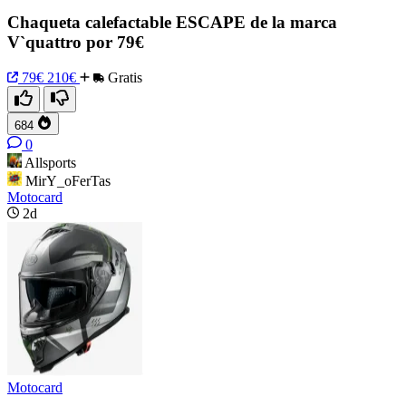
Chaqueta calefactable ESCAPE de la marca
V`quattro por 79€
79€
210€
Gratis
684
0
Allsports
MirY_oFerTas
Motocard
2d
Motocard