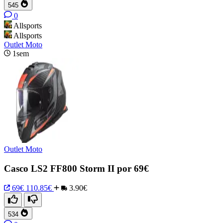
545
0
Allsports
Allsports
Outlet Moto
1sem
Outlet Moto
Casco LS2 FF800 Storm II por 69€
69€
110.85€
3.90€
534