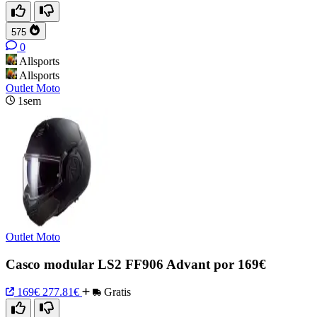
575
0
Allsports
Allsports
Outlet Moto
1sem
Outlet Moto
Casco modular LS2 FF906 Advant por 169€
169€
277.81€
Gratis