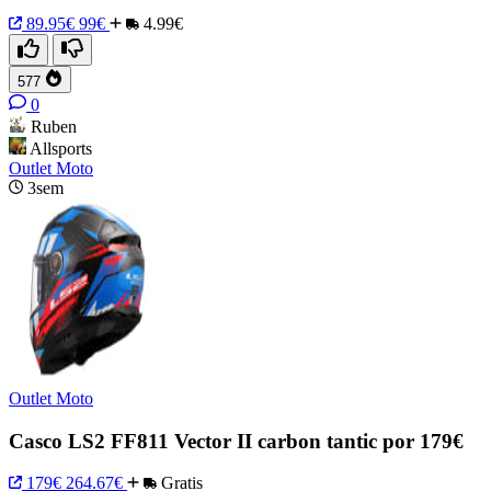
89.95€
99€
4.99€
577
0
Ruben
Allsports
Outlet Moto
3sem
Outlet Moto
Casco LS2 FF811 Vector II carbon tantic por 179€
179€
264.67€
Gratis