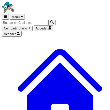
Menú
Compartir chollo
Acceder
Acceder