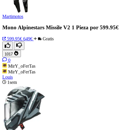
Martimotos
Mono Alpinestars Missile V2 1 Pieza por 599.95€
599.95€
649€
Gratis
1017
0
MirY_oFerTas
MirY_oFerTas
Louis
1sem