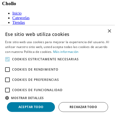
Chollo
Inicio
Categorías
Tiendas
Gratis
×
Ese sitio web utiliza cookies
Acerca de
Este sitio web usa cookies para mejorar la experiencia del usuario. Al
utilizar nuestro sitio web, usted acepta todas las cookies de acuerdo
Sobre nosotros
Contacto
con nuestra Política de cookies.
Más información
Reglas de publicación
COOKIES ESTRICTAMENTE NECESARIAS
Información legal
COOKIES DE RENDIMIENTO
Privacidad
COOKIES DE PREFERENCIAS
Declaración de cookies
Términos y condiciones
COOKIES DE FUNCIONALIDAD
Descargo de Responsabilidad
Aviso y eliminación
MOSTRAR DETALLES
Derechos de autor ©
Chollo
2026. Todos los derechos quedan
ACEPTAR TODO
RECHAZAR TODO
reservados.