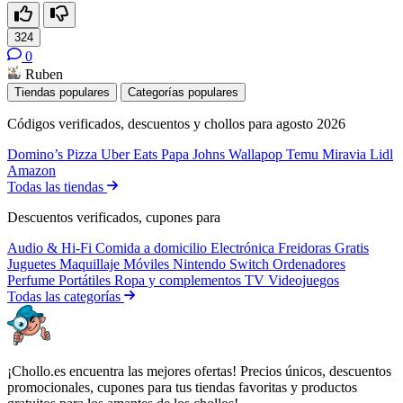
324
0
Ruben
Tiendas populares
Categorías populares
Códigos verificados, descuentos y chollos para agosto 2026
Domino’s Pizza
Uber Eats
Papa Johns
Wallapop
Temu
Miravia
Lidl
Amazon
Todas las tiendas
Descuentos verificados, cupones para
Audio & Hi-Fi
Comida a domicilio
Electrónica
Freidoras
Gratis
Juguetes
Maquillaje
Móviles
Nintendo Switch
Ordenadores
Perfume
Portátiles
Ropa y complementos
TV
Videojuegos
Todas las categorías
¡Chollo.es encuentra las mejores ofertas! Precios únicos, descuentos
promocionales, cupones para tus tiendas favoritas y productos