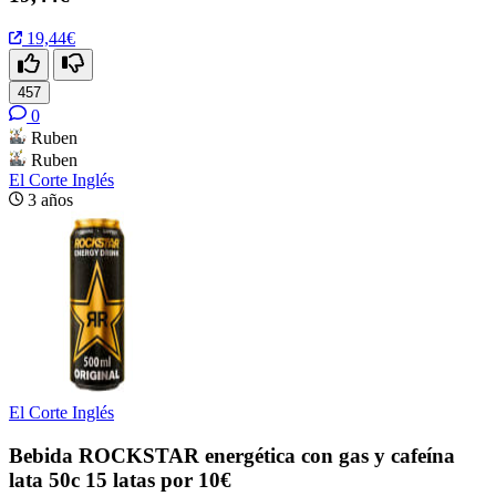
19,44€
457
0
Ruben
Ruben
El Corte Inglés
3 años
El Corte Inglés
Bebida ROCKSTAR energética con gas y cafeína
lata 50c 15 latas por 10€