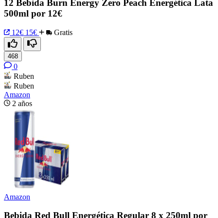
12 Bebida Burn Energy Zero Peach Energética Lata
500ml por 12€
12€
15€
Gratis
468
0
Ruben
Ruben
Amazon
2 años
Amazon
Bebida Red Bull Energética Regular 8 x 250ml por