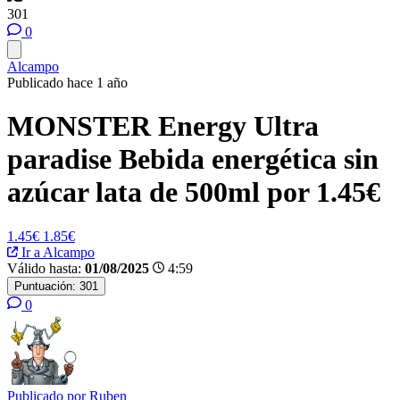
301
0
Alcampo
Publicado hace 1 año
MONSTER Energy Ultra
paradise Bebida energética sin
azúcar lata de 500ml por 1.45€
1.45€
1.85€
Ir a Alcampo
Válido hasta:
01/08/2025
4:59
Puntuación:
301
0
Publicado por
Ruben