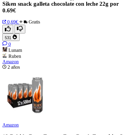
Siken snack galleta chocolate con leche 22g por
0.69€
0,69€
Gratis
531
0
Lunam
Ruben
Amazon
2 años
Amazon