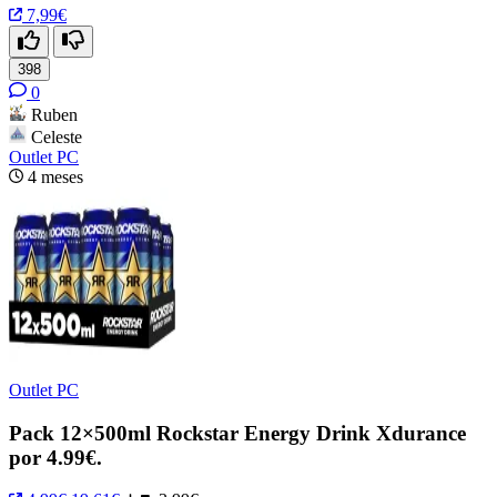
7,99€
398
0
Ruben
Celeste
Outlet PC
4 meses
Outlet PC
Pack 12×500ml Rockstar Energy Drink Xdurance
por 4.99€.