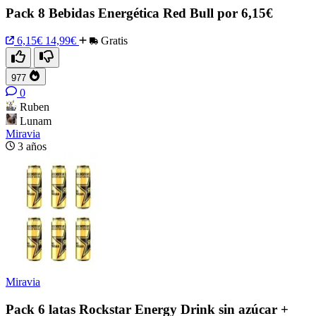
Pack 8 Bebidas Energética Red Bull por 6,15€
6,15€
14,99€
Gratis
977
0
Ruben
Lunam
Miravia
3 años
Miravia
Pack 6 latas Rockstar Energy Drink sin azúcar +