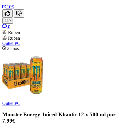
10€
440
0
Ruben
Ruben
Outlet PC
2 años
Outlet PC
Monster Energy Juiced Khaotic 12 x 500 ml por
7,99€