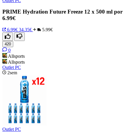
Outlet PC
PRIME Hydration Future Freeze 12 x 500 ml por
6.99€
6.99€
34.35€
5.99€
420
0
Allsports
Allsports
Outlet PC
2sem
Outlet PC