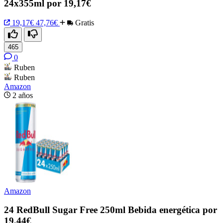
24x355ml por 19,17€
19,17€
47,76€
Gratis
465
0
Ruben
Ruben
Amazon
2 años
Amazon
24 RedBull Sugar Free 250ml Bebida energética por
19,44€