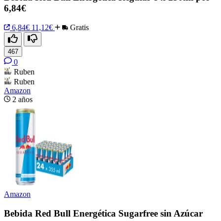
6,84€
6,84€
11,12€
Gratis
467
0
Ruben
Ruben
Amazon
2 años
Amazon
Bebida Red Bull Energética Sugarfree sin Azúcar