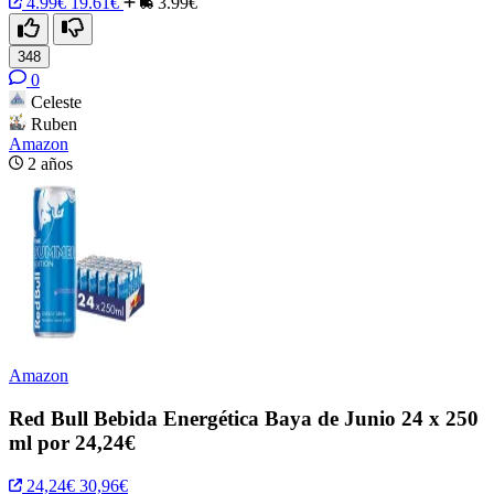
4.99€
19.61€
3.99€
348
0
Celeste
Ruben
Amazon
2 años
Amazon
Red Bull Bebida Energética Baya de Junio 24 x 250
ml por 24,24€
24,24€
30,96€