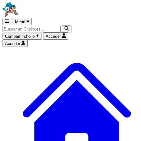
Menú
Compartir chollo
Acceder
Acceder