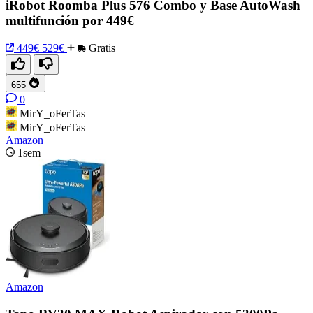
iRobot Roomba Plus 576 Combo y Base AutoWash
multifunción por 449€
449€
529€
Gratis
655
0
MirY_oFerTas
MirY_oFerTas
Amazon
1sem
Amazon