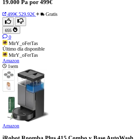
19.000 Pa por 499€
499€
529.92€
Gratis
655
0
MirY_oFerTas
Último día disponible
MirY_oFerTas
Amazon
1sem
Amazon
iRobot Roomba Plus 415 Combo y Base AutoWash