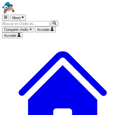
Menú
Compartir chollo
Acceder
Acceder