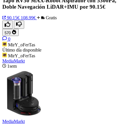
Tapo RV30 MAX-Robot Aspirador con 5300Pa,
Doble Navegación LiDAR+IMU por 90.15€
90.15€
108.99€
Gratis
570
0
MirY_oFerTas
Último día disponible
MirY_oFerTas
MediaMarkt
1sem
MediaMarkt