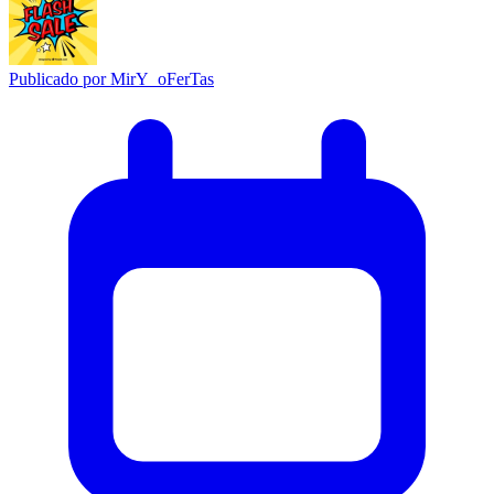
Publicado por
MirY_oFerTas