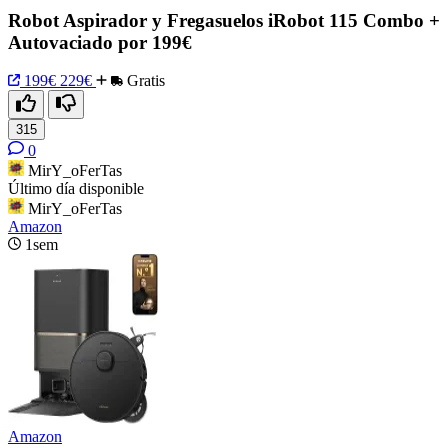
Robot Aspirador y Fregasuelos iRobot 115 Combo +
Autovaciado por 199€
199€
229€
Gratis
315
0
MirY_oFerTas
Último día disponible
MirY_oFerTas
Amazon
1sem
Amazon