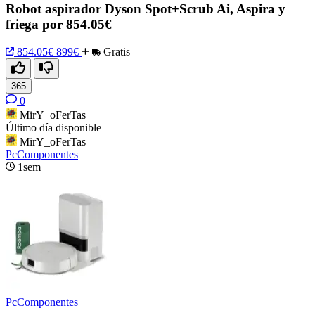
Robot aspirador Dyson Spot+Scrub Ai, Aspira y
friega por 854.05€
854.05€
899€
Gratis
365
0
MirY_oFerTas
Último día disponible
MirY_oFerTas
PcComponentes
1sem
PcComponentes