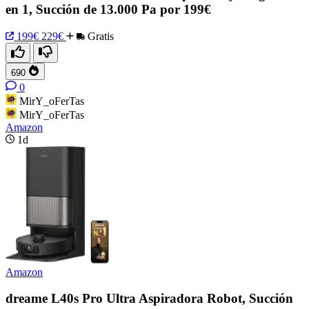
en 1, Succión de 13.000 Pa por 199€
199€
229€
Gratis
690
0
MirY_oFerTas
MirY_oFerTas
Amazon
1d
Amazon
dreame L40s Pro Ultra Aspiradora Robot, Succión