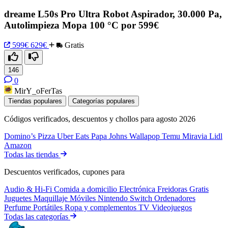
dreame L50s Pro Ultra Robot Aspirador, 30.000 Pa,
Autolimpieza Mopa 100 °C por 599€
599€
629€
Gratis
146
0
MirY_oFerTas
Tiendas populares
Categorías populares
Códigos verificados, descuentos y chollos para agosto 2026
Domino’s Pizza
Uber Eats
Papa Johns
Wallapop
Temu
Miravia
Lidl
Amazon
Todas las tiendas
Descuentos verificados, cupones para
Audio & Hi-Fi
Comida a domicilio
Electrónica
Freidoras
Gratis
Juguetes
Maquillaje
Móviles
Nintendo Switch
Ordenadores
Perfume
Portátiles
Ropa y complementos
TV
Videojuegos
Todas las categorías