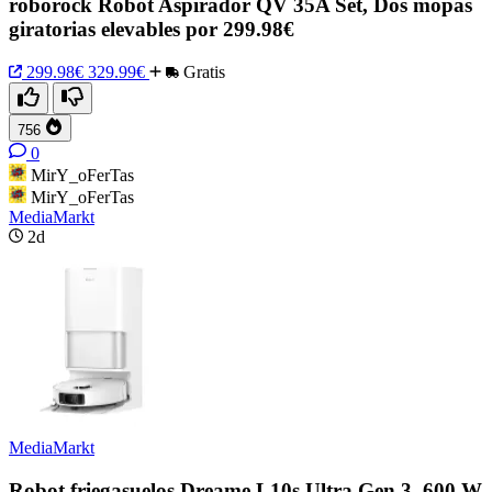
roborock Robot Aspirador QV 35A Set, Dos mopas
giratorias elevables por 299.98€
299.98€
329.99€
Gratis
756
0
MirY_oFerTas
MirY_oFerTas
MediaMarkt
2d
MediaMarkt
Robot friegasuelos Dreame L10s Ultra Gen 3, 600 W