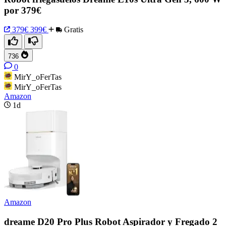
por 379€
379€
399€
Gratis
736
0
MirY_oFerTas
MirY_oFerTas
Amazon
1d
Amazon
dreame D20 Pro Plus Robot Aspirador y Fregado 2