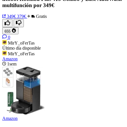
multifunción por 349€
349€
379€
Gratis
655
0
MirY_oFerTas
Último día disponible
MirY_oFerTas
Amazon
1sem
Amazon