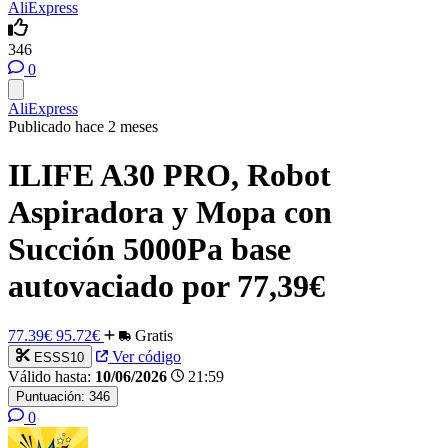
AliExpress
346
0
AliExpress
Publicado hace 2 meses
ILIFE A30 PRO, Robot
Aspiradora y Mopa con
Succión 5000Pa base
autovaciado por 77,39€
77.39€
95.72€
Gratis
Ver código
ESSS10
Válido hasta:
10/06/2026
21:59
Puntuación:
346
0