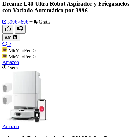
Dreame L40 Ultra Robot Aspirador y Friegasuelos
con Vaciado Automático por 399€
399€
469€
Gratis
840
2
MirY_oFerTas
MirY_oFerTas
Amazon
1sem
Amazon