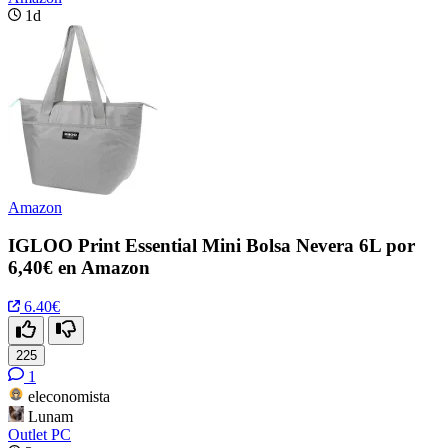
1d
Amazon
IGLOO Print Essential Mini Bolsa Nevera 6L por
6,40€ en Amazon
6.40€
225
1
eleconomista
Lunam
Outlet PC