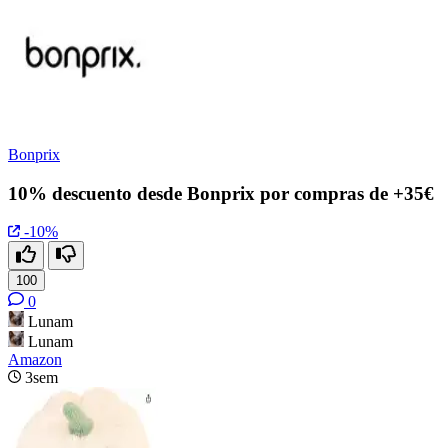
Bonprix
10% descuento desde Bonprix por compras de +35€
-10%
100
0
Lunam
Lunam
Amazon
3sem