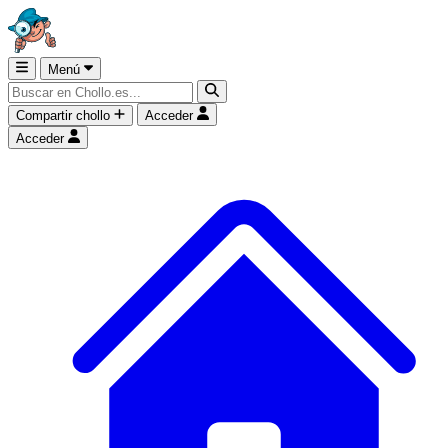
Menú
Compartir chollo
Acceder
Acceder