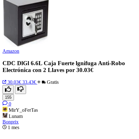
Amazon
CDC DlGl 6.6L Caja Fuerte lgnifuga Anti-Robo
Electrónica con 2 Llaves por 30.03€
30.03€
33.43€
Gratis
155
0
MirY_oFerTas
Lunam
Bonprix
1 mes