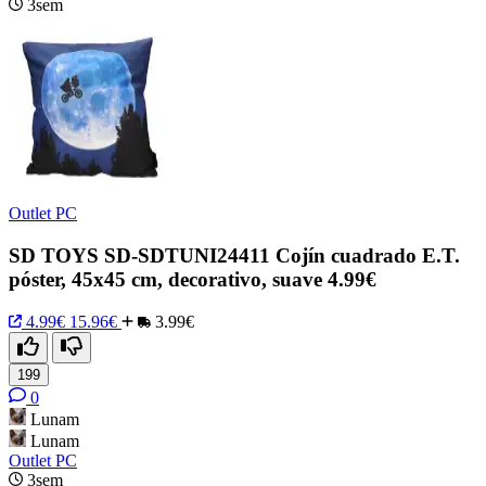
3sem
Outlet PC
SD TOYS SD-SDTUNI24411 Cojín cuadrado E.T.
póster, 45x45 cm, decorativo, suave 4.99€
4.99€
15.96€
3.99€
199
0
Lunam
Lunam
Outlet PC
3sem