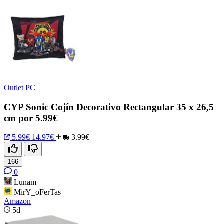
Outlet PC
CYP Sonic Cojín Decorativo Rectangular 35 x 26,5
cm por 5.99€
5.99€
14.97€
3.99€
166
0
Lunam
MirY_oFerTas
Amazon
5d