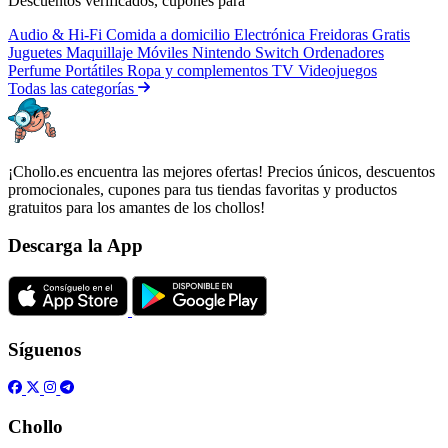
Descuentos verificados, cupones para
Audio & Hi-Fi
Comida a domicilio
Electrónica
Freidoras
Gratis
Juguetes
Maquillaje
Móviles
Nintendo Switch
Ordenadores
Perfume
Portátiles
Ropa y complementos
TV
Videojuegos
Todas las categorías
¡Chollo.es encuentra las mejores ofertas! Precios únicos, descuentos
promocionales, cupones para tus tiendas favoritas y productos
gratuitos para los amantes de los chollos!
Descarga la App
Síguenos
Chollo