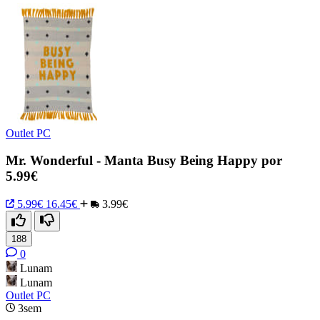
Outlet PC
Mr. Wonderful - Manta Busy Being Happy por
5.99€
5.99€
16.45€
3.99€
188
0
Lunam
Lunam
Outlet PC
3sem