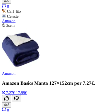
499
0
Carl_lito
Celeste
Amazon
3sem
Amazon
Amazon Basics Manta 127×152cm por 7.27€.
7.27€
17.99€
445
0