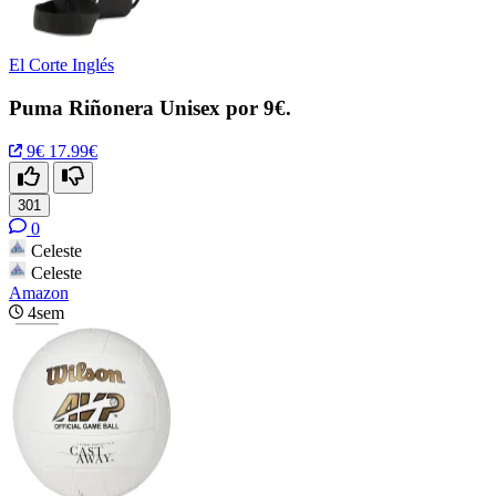
El Corte Inglés
Puma Riñonera Unisex por 9€.
9€
17.99€
301
0
Celeste
Celeste
Amazon
4sem