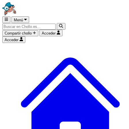
Menú
Compartir chollo
Acceder
Acceder