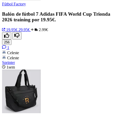
Fútbol Factory
Balón de fútbol 7 Adidas FIFA World Cup Trionda
2026 training por 19.95€.
19.95€
29.95€
2.99€
256
1
Celeste
Celeste
Sprinter
1sem