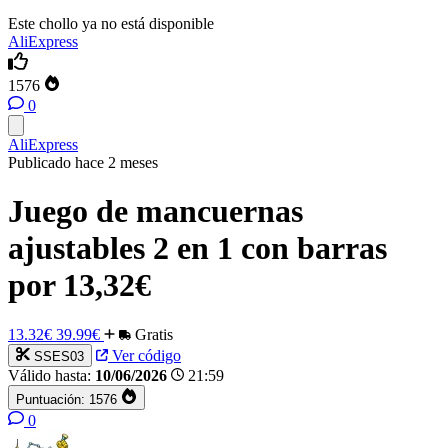
Este chollo ya no está disponible
AliExpress
1576
0
AliExpress
Publicado hace 2 meses
Juego de mancuernas
ajustables 2 en 1 con barras
por 13,32€
13.32€
39.99€
Gratis
Ver código
SSES03
Válido hasta:
10/06/2026
21:59
Puntuación:
1576
0