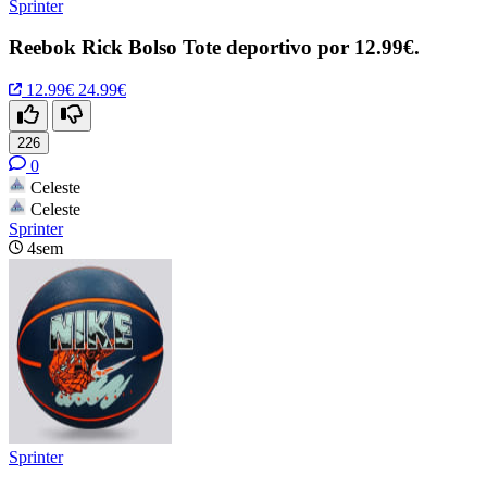
Sprinter
Reebok Rick Bolso Tote deportivo por 12.99€.
12.99€
24.99€
226
0
Celeste
Celeste
Sprinter
4sem
Sprinter