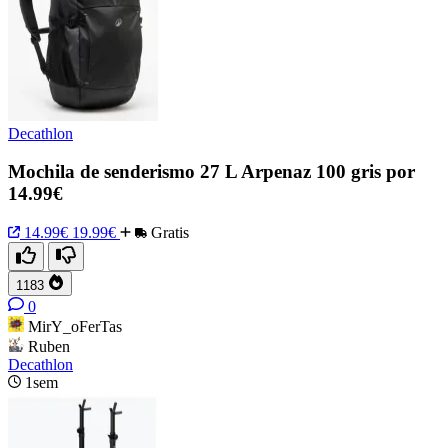
Decathlon
Mochila de senderismo 27 L Arpenaz 100 gris por
14.99€
14.99€
19.99€
Gratis
1183
0
MirY_oFerTas
Ruben
Decathlon
1sem