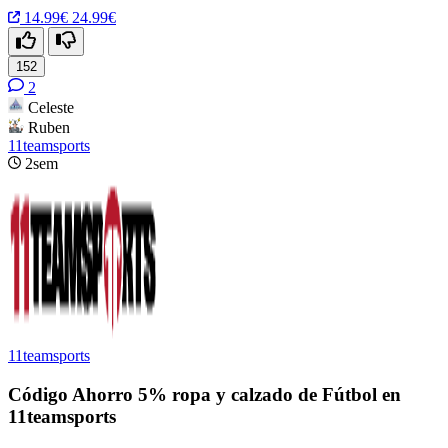
14.99€
24.99€
152
2
Celeste
Ruben
11teamsports
2sem
11teamsports
Código Ahorro 5% ropa y calzado de Fútbol en
11teamsports