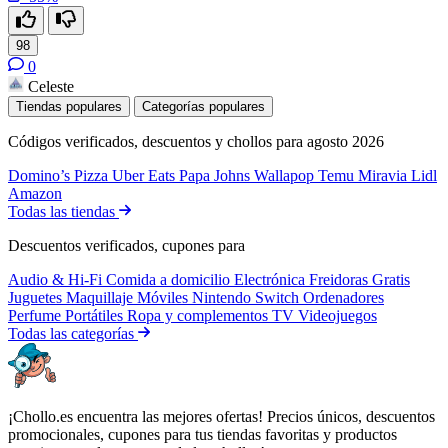
98
0
Celeste
Tiendas populares
Categorías populares
Códigos verificados, descuentos y chollos para agosto 2026
Domino’s Pizza
Uber Eats
Papa Johns
Wallapop
Temu
Miravia
Lidl
Amazon
Todas las tiendas
Descuentos verificados, cupones para
Audio & Hi-Fi
Comida a domicilio
Electrónica
Freidoras
Gratis
Juguetes
Maquillaje
Móviles
Nintendo Switch
Ordenadores
Perfume
Portátiles
Ropa y complementos
TV
Videojuegos
Todas las categorías
¡Chollo.es encuentra las mejores ofertas! Precios únicos, descuentos
promocionales, cupones para tus tiendas favoritas y productos