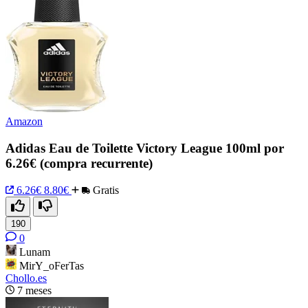
Amazon
Adidas Eau de Toilette Victory League 100ml por
6.26€ (compra recurrente)
6.26€
8.80€
Gratis
190
0
Lunam
MirY_oFerTas
Chollo.es
7 meses