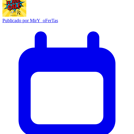
Publicado por
MirY_oFerTas