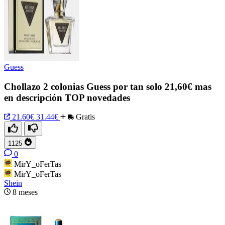
Guess
Chollazo 2 colonias Guess por tan solo 21,60€ mas
en descripción TOP novedades
21.60€
31.44€
Gratis
1125
0
MirY_oFerTas
MirY_oFerTas
Shein
8 meses