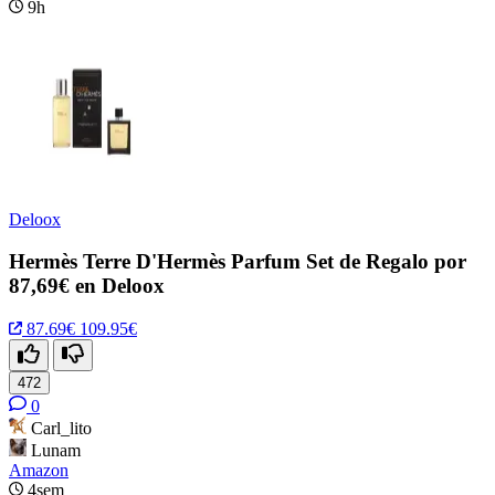
9h
Deloox
Hermès Terre D'Hermès Parfum Set de Regalo por
87,69€ en Deloox
87.69€
109.95€
472
0
Carl_lito
Lunam
Amazon
4sem