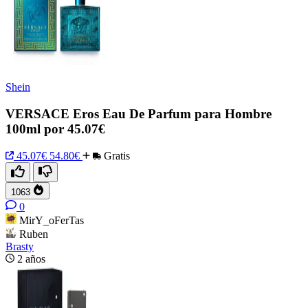
Shein
VERSACE Eros Eau De Parfum para Hombre
100ml por 45.07€
45.07€
54.80€
Gratis
1063
0
MirY_oFerTas
Ruben
Brasty
2 años