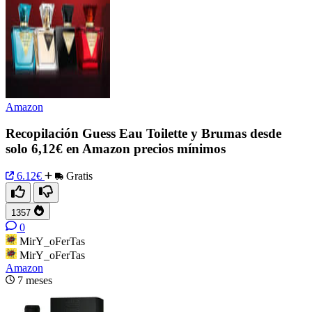
Amazon
Recopilación Guess Eau Toilette y Brumas desde
solo 6,12€ en Amazon precios mínimos
6.12€
Gratis
1357
0
MirY_oFerTas
MirY_oFerTas
Amazon
7 meses