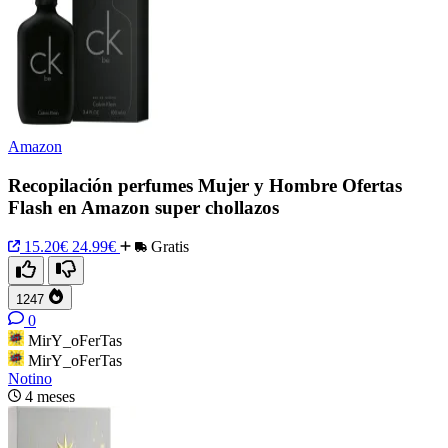
Amazon
Recopilación perfumes Mujer y Hombre Ofertas
Flash en Amazon super chollazos
15.20€
24.99€
Gratis
1247
0
MirY_oFerTas
MirY_oFerTas
Notino
4 meses