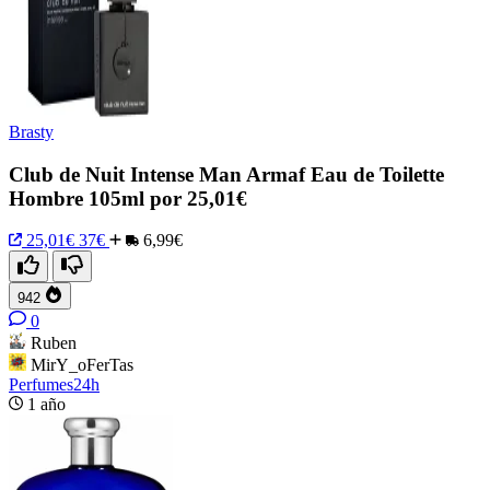
Brasty
Club de Nuit Intense Man Armaf Eau de Toilette
Hombre 105ml por 25,01€
25,01€
37€
6,99€
942
0
Ruben
MirY_oFerTas
Perfumes24h
1 año