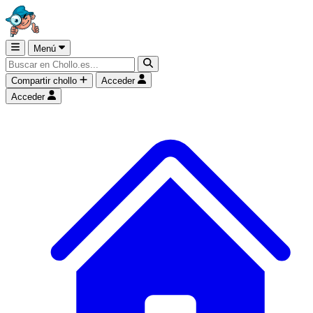
Menú
Compartir chollo
Acceder
Acceder