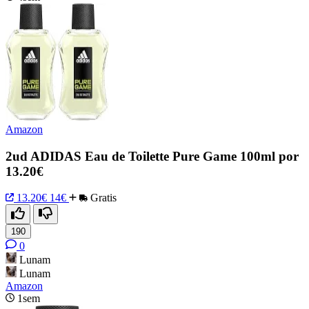
Amazon
2ud ADIDAS Eau de Toilette Pure Game 100ml por
13.20€
13.20€
14€
Gratis
190
0
Lunam
Lunam
Amazon
1sem