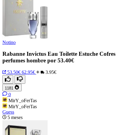
Notino
Rabanne Invictus Eau Toilette Estuche Cofres
perfumes hombre por 53.40€
53.50€
62.95€
3.95€
1181
0
MirY_oFerTas
MirY_oFerTas
Guess
5 meses