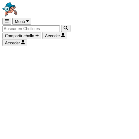
Menú
Compartir chollo
Acceder
Acceder