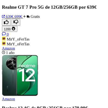
Realme GT 7 Pro 5G de 12GB/256GB por 639€
639€
699€
Gratis
1200
0
MirY_oFerTas
MirY_oFerTas
Amazon
1 año
Amazon