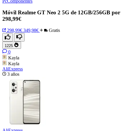
PcComponentes
Móvil Realme GT Neo 2 5G de 12GB/256GB por
298,99€
298,99€
349,98€
Gratis
1225
0
Kayla
Kayla
AliExpress
3 años
AliExpress