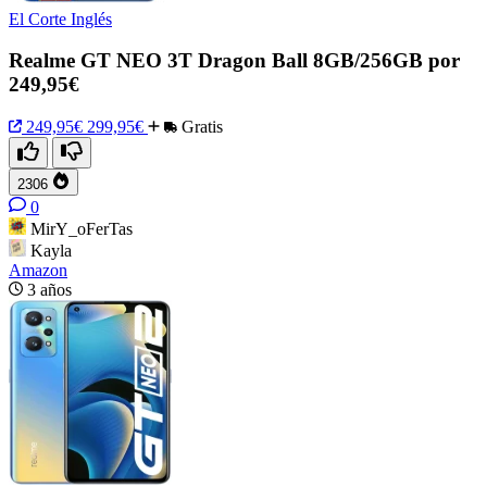
El Corte Inglés
Realme GT NEO 3T Dragon Ball 8GB/256GB por
249,95€
249,95€
299,95€
Gratis
2306
0
MirY_oFerTas
Kayla
Amazon
3 años