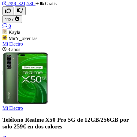
299€
321,58€
Gratis
1137
0
Kayla
MirY_oFerTas
Mi Electro
3 años
Mi Electro
Teléfono Realme X50 Pro 5G de 12GB/256GB por
solo 259€ en dos colores