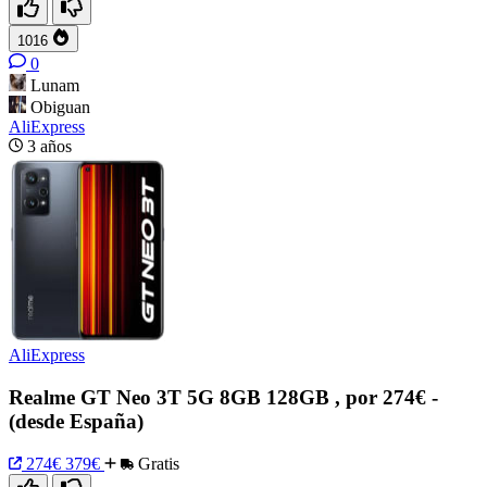
1016
0
Lunam
Obiguan
AliExpress
3 años
AliExpress
Realme GT Neo 3T 5G 8GB 128GB , por 274€ -
(desde España)
274€
379€
Gratis