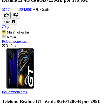
Realme 12 4G de 8GB+256GB por 179,99€
179,99€
224,90€
Gratis
1161
0
MirY_oFerTas
Kayla
PcComponentes
3 años
PcComponentes
Teléfono Realme GT 5G de 8GB/128GB por 299€