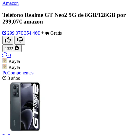
Amazon
Teléfono Realme GT Neo2 5G de 8GB/128GB por
299,07€ amazon
299,07€
354,46€
Gratis
1333
0
Kayla
Kayla
PcComponentes
3 años