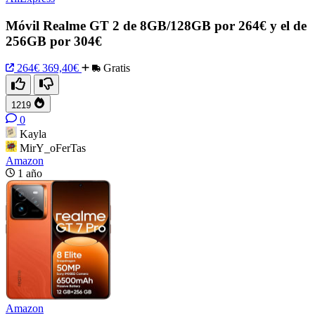
Móvil Realme GT 2 de 8GB/128GB por 264€ y el de
256GB por 304€
264€
369,40€
Gratis
1219
0
Kayla
MirY_oFerTas
Amazon
1 año
Amazon