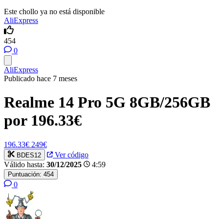
Este chollo ya no está disponible
AliExpress
454
0
AliExpress
Publicado hace 7 meses
Realme 14 Pro 5G 8GB/256GB
por 196.33€
196.33€
249€
Ver código
BDES12
Válido hasta:
30/12/2025
4:59
Puntuación:
454
0