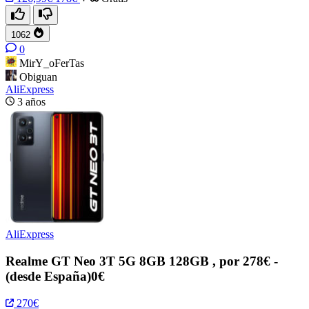
1062
0
MirY_oFerTas
Obiguan
AliExpress
3 años
AliExpress
Realme GT Neo 3T 5G 8GB 128GB , por 278€ -
(desde España)0€
270€