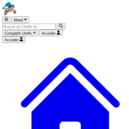
Menú
Compartir chollo
Acceder
Acceder