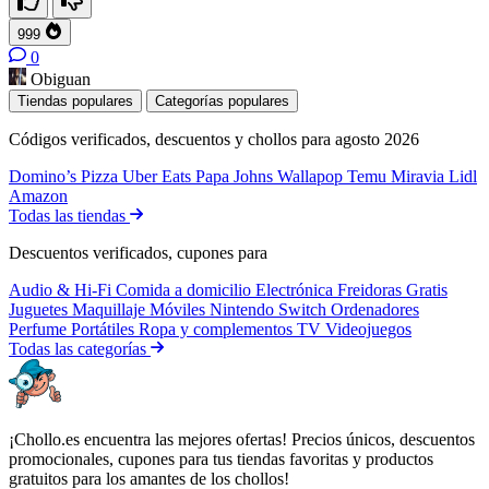
999
0
Obiguan
Tiendas populares
Categorías populares
Códigos verificados, descuentos y chollos para agosto 2026
Domino’s Pizza
Uber Eats
Papa Johns
Wallapop
Temu
Miravia
Lidl
Amazon
Todas las tiendas
Descuentos verificados, cupones para
Audio & Hi-Fi
Comida a domicilio
Electrónica
Freidoras
Gratis
Juguetes
Maquillaje
Móviles
Nintendo Switch
Ordenadores
Perfume
Portátiles
Ropa y complementos
TV
Videojuegos
Todas las categorías
¡Chollo.es encuentra las mejores ofertas! Precios únicos, descuentos
promocionales, cupones para tus tiendas favoritas y productos
gratuitos para los amantes de los chollos!