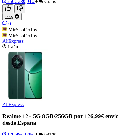
259€
289,94€
Gratis
1129
0
MirY_oFerTas
MirY_oFerTas
AliExpress
1 año
AliExpress
Realme 12+ 5G 8GB/256GB por 126,99€ envío
desde España
126,99€
178€
Gratis