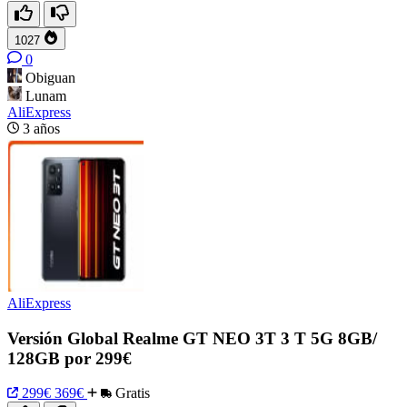
1027
0
Obiguan
Lunam
AliExpress
3 años
AliExpress
Versión Global Realme GT NEO 3T 3 T 5G 8GB/
128GB por 299€
299€
369€
Gratis