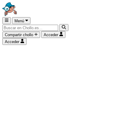
Menú
Compartir chollo
Acceder
Acceder