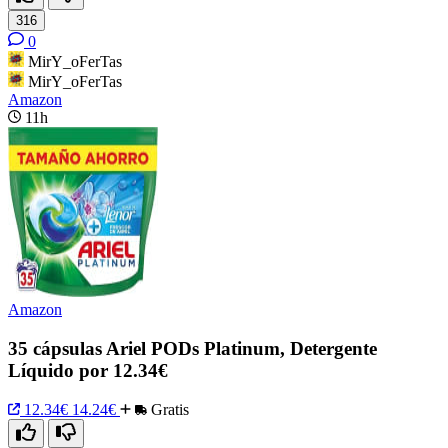
316
0
MirY_oFerTas
MirY_oFerTas
Amazon
11h
Amazon
35 cápsulas Ariel PODs Platinum, Detergente
Líquido por 12.34€
12.34€
14.24€
Gratis