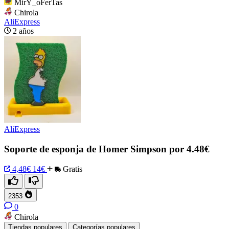
MirY_oFerTas
Chirola
AliExpress
2 años
AliExpress
Soporte de esponja de Homer Simpson por 4.48€
4,48€
14€
Gratis
2353
0
Chirola
Tiendas populares
Categorías populares