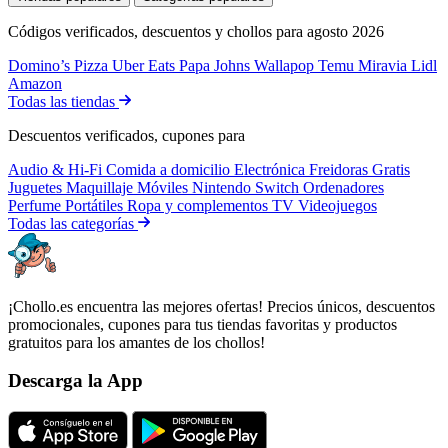
Códigos verificados, descuentos y chollos para agosto 2026
Domino’s Pizza
Uber Eats
Papa Johns
Wallapop
Temu
Miravia
Lidl
Amazon
Todas las tiendas
Descuentos verificados, cupones para
Audio & Hi-Fi
Comida a domicilio
Electrónica
Freidoras
Gratis
Juguetes
Maquillaje
Móviles
Nintendo Switch
Ordenadores
Perfume
Portátiles
Ropa y complementos
TV
Videojuegos
Todas las categorías
¡Chollo.es encuentra las mejores ofertas! Precios únicos, descuentos
promocionales, cupones para tus tiendas favoritas y productos
gratuitos para los amantes de los chollos!
Descarga la App