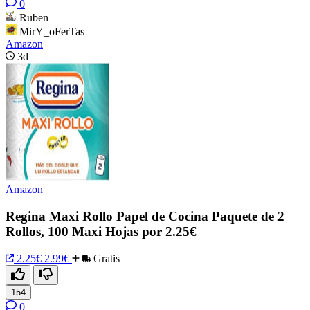
0
Ruben
MirY_oFerTas
Amazon
3d
Amazon
Regina Maxi Rollo Papel de Cocina Paquete de 2
Rollos, 100 Maxi Hojas por 2.25€
2.25€
2.99€
Gratis
154
0