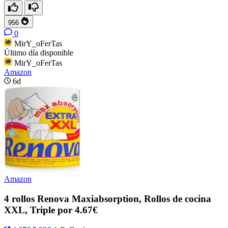
956
0
MirY_oFerTas
Último día disponible
MirY_oFerTas
Amazon
6d
Amazon
4 rollos Renova Maxiabsorption, Rollos de cocina
XXL, Triple por 4.67€