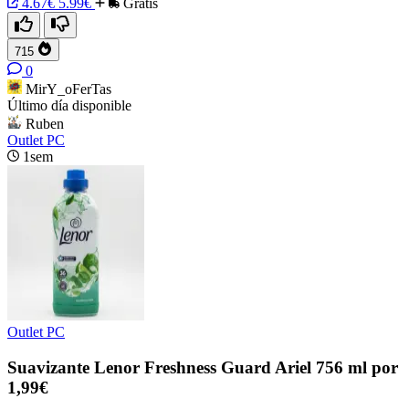
4.67€
5.99€
Gratis
715
0
MirY_oFerTas
Último día disponible
Ruben
Outlet PC
1sem
Outlet PC
Suavizante Lenor Freshness Guard Ariel 756 ml por
1,99€