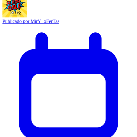
Publicado por
MirY_oFerTas