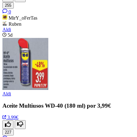
255
0
MirY_oFerTas
Ruben
Aldi
5d
Aldi
Aceite Multiusos WD-40 (180 ml) por 3,99€
3.99€
227