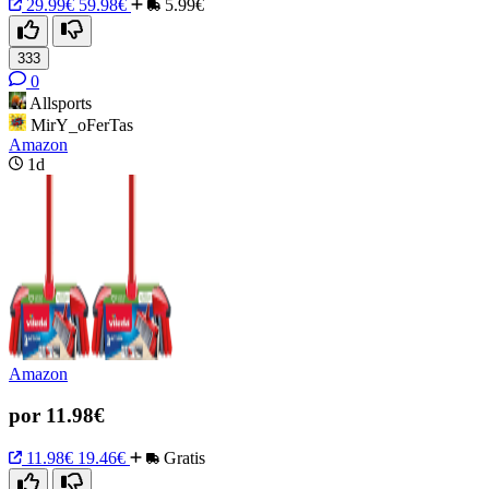
29.99€
59.98€
5.99€
333
0
Allsports
MirY_oFerTas
Amazon
1d
Amazon
por 11.98€
11.98€
19.46€
Gratis