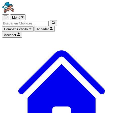
Menú
Compartir chollo
Acceder
Acceder