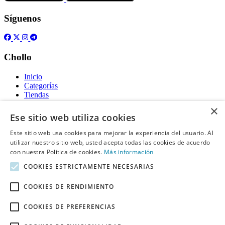
Síguenos
Chollo
Inicio
Categorías
Tiendas
Gratis
×
Ese sitio web utiliza cookies
Acerca de
Este sitio web usa cookies para mejorar la experiencia del usuario. Al
utilizar nuestro sitio web, usted acepta todas las cookies de acuerdo
Sobre nosotros
Contacto
con nuestra Política de cookies.
Más información
Reglas de publicación
COOKIES ESTRICTAMENTE NECESARIAS
Información legal
COOKIES DE RENDIMIENTO
Privacidad
COOKIES DE PREFERENCIAS
Declaración de cookies
Términos y condiciones