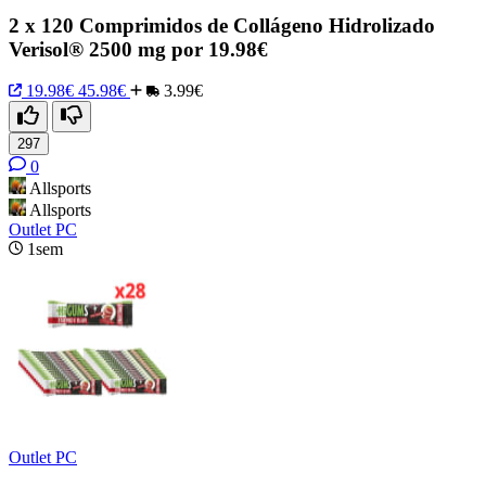
2 x 120 Comprimidos de Collágeno Hidrolizado
Verisol® 2500 mg por 19.98€
19.98€
45.98€
3.99€
297
0
Allsports
Allsports
Outlet PC
1sem
Outlet PC