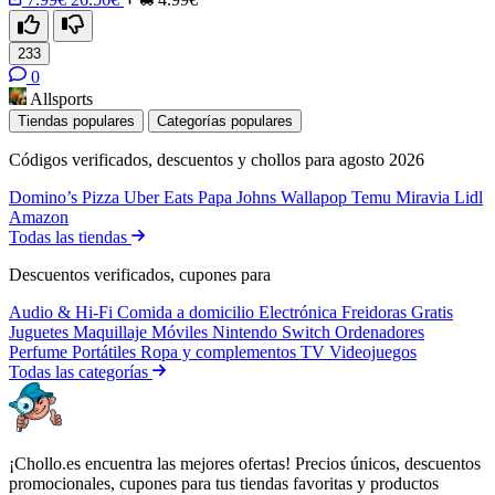
233
0
Allsports
Tiendas populares
Categorías populares
Códigos verificados, descuentos y chollos para agosto 2026
Domino’s Pizza
Uber Eats
Papa Johns
Wallapop
Temu
Miravia
Lidl
Amazon
Todas las tiendas
Descuentos verificados, cupones para
Audio & Hi-Fi
Comida a domicilio
Electrónica
Freidoras
Gratis
Juguetes
Maquillaje
Móviles
Nintendo Switch
Ordenadores
Perfume
Portátiles
Ropa y complementos
TV
Videojuegos
Todas las categorías
¡Chollo.es encuentra las mejores ofertas! Precios únicos, descuentos
promocionales, cupones para tus tiendas favoritas y productos