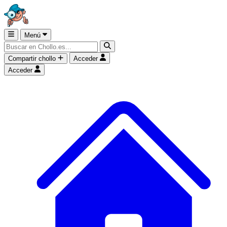
Menú
Compartir chollo
Acceder
Acceder