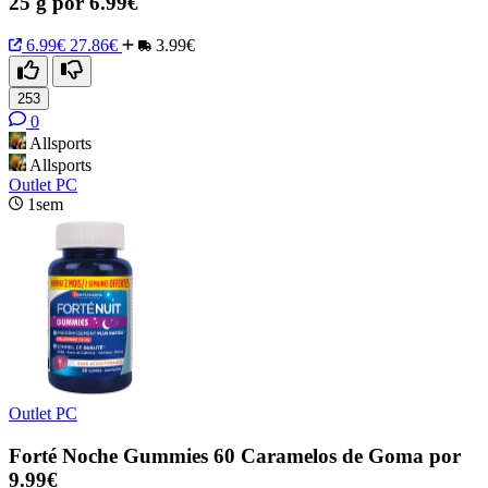
25 g por 6.99€
6.99€
27.86€
3.99€
253
0
Allsports
Allsports
Outlet PC
1sem
Outlet PC
Forté Noche Gummies 60 Caramelos de Goma por
9.99€