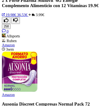
2 x Forté Pharma Multivit' 4G Énergie
Complemento Alimenticio con 12 Vitaminas 19.9€
19.98€
36.53€
3.99€
258
0
Allsports
Ruben
Amazon
3sem
Amazon
Ausonia Discreet Compresas Normal Pack 72