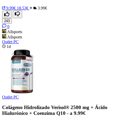
9.99€
18.53€
3.99€
243
0
Allsports
Allsports
Outlet PC
1d
Outlet PC
Colágeno Hidrolizado Verisol® 2500 mg + Ácido
Hialurónico + Coenzima Q10 - a 9.99€