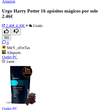
Amazon
Urgo Harry Potter 16 apósitos mágicos por solo
2.46€
2.46€
4.30€
Gratis
355
0
MirY_oFerTas
Allsports
Outlet PC
1sem
Outlet PC