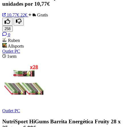
unidades por 10,77€
10.77€
22€
Gratis
258
0
Ruben
Allsports
Outlet PC
1sem
Outlet PC
NutriSport HiGums Barrita Energética Fruity 28 x