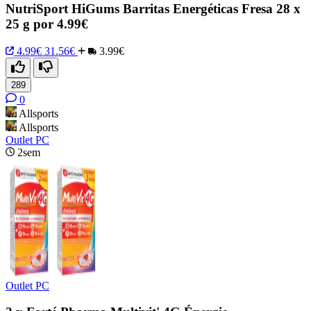
NutriSport HiGums Barritas Energéticas Fresa 28 x
25 g por 4.99€
4.99€
31.56€
3.99€
289
0
Allsports
Allsports
Outlet PC
2sem
Outlet PC