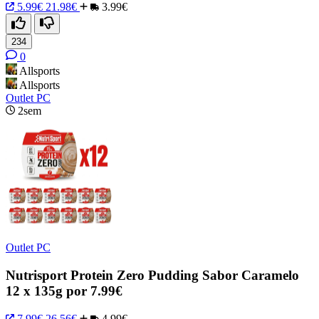
5.99€
21.98€
3.99€
234
0
Allsports
Allsports
Outlet PC
2sem
Outlet PC
Nutrisport Protein Zero Pudding Sabor Caramelo
12 x 135g por 7.99€
7.99€
26.56€
4.99€