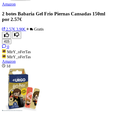
Amazon
2 botes Babaria Gel Frio Piernas Cansadas 150ml
por 2.57€
2.57€
3.90€
Gratis
415
0
MirY_oFerTas
MirY_oFerTas
Amazon
1d