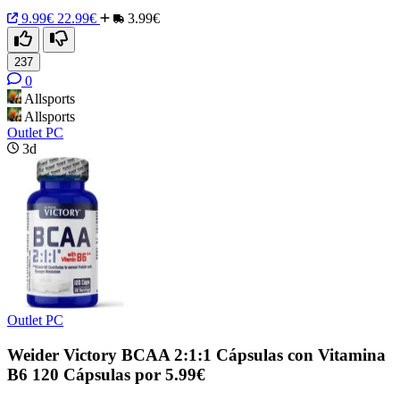
9.99€
22.99€
3.99€
237
0
Allsports
Allsports
Outlet PC
3d
Outlet PC
Weider Victory BCAA 2:1:1 Cápsulas con Vitamina
B6 120 Cápsulas por 5.99€