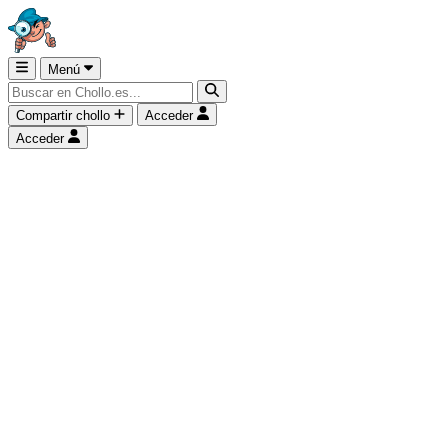
Menú
Compartir chollo
Acceder
Acceder