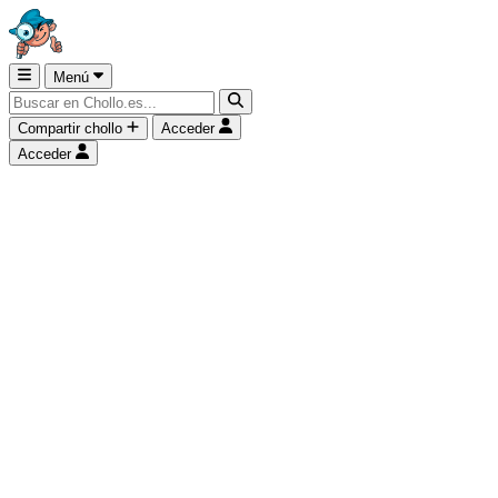
Menú
Compartir chollo
Acceder
Acceder