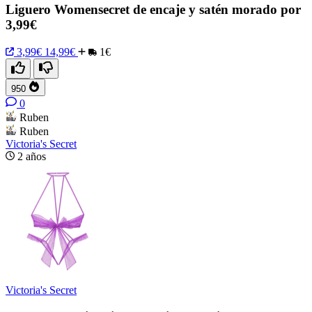
Liguero Womensecret de encaje y satén morado por
3,99€
3,99€
14,99€
1€
950
0
Ruben
Ruben
Victoria's Secret
2 años
Victoria's Secret