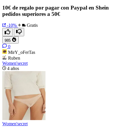
10€ de regalo por pagar con Paypal en Shein
pedidos superiores a 50€
-10%
Gratis
985
0
MirY_oFerTas
Ruben
Women'secret
4 años
Women'secret