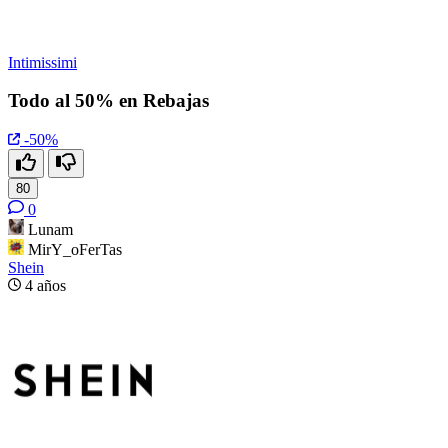
Intimissimi
Todo al 50% en Rebajas
-50%
80
0
Lunam
MirY_oFerTas
Shein
4 años