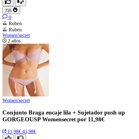
715
0
Ruben
Ruben
Women'secret
2 años
Women'secret
Conjunto Braga encaje lila + Sujetador push up
GORGEOUSP Womensecret por 11,98€
11,98€
41,98€