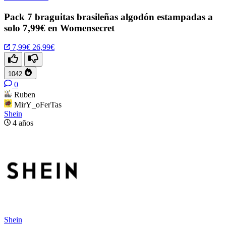
Pack 7 braguitas brasileñas algodón estampadas a
solo 7,99€ en Womensecret
7,99€
26,99€
1042
0
Ruben
MirY_oFerTas
Shein
4 años
Shein