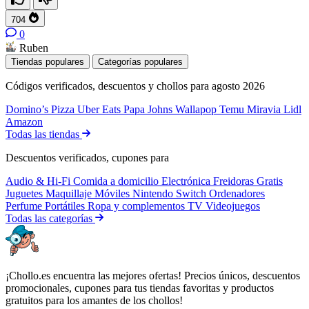
704
0
Ruben
Tiendas populares
Categorías populares
Códigos verificados, descuentos y chollos para agosto 2026
Domino’s Pizza
Uber Eats
Papa Johns
Wallapop
Temu
Miravia
Lidl
Amazon
Todas las tiendas
Descuentos verificados, cupones para
Audio & Hi-Fi
Comida a domicilio
Electrónica
Freidoras
Gratis
Juguetes
Maquillaje
Móviles
Nintendo Switch
Ordenadores
Perfume
Portátiles
Ropa y complementos
TV
Videojuegos
Todas las categorías
¡Chollo.es encuentra las mejores ofertas! Precios únicos, descuentos
promocionales, cupones para tus tiendas favoritas y productos
gratuitos para los amantes de los chollos!