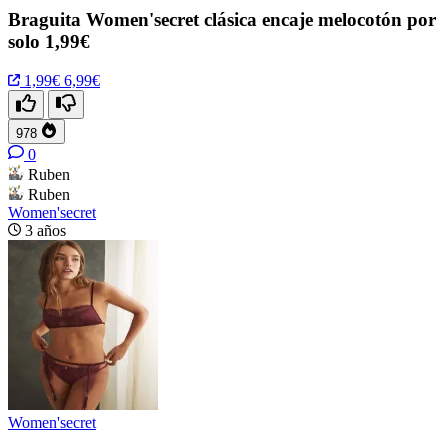
Braguita Women'secret clásica encaje melocotón por
solo 1,99€
1,99€
6,99€
978
0
Ruben
Ruben
Women'secret
3 años
Women'secret