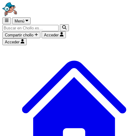
Menú
Compartir chollo
Acceder
Acceder