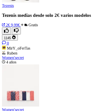
Tezenis
Tezenis medias desde solo 2€ varios modelos
2€
9,99€
Gratis
1145
0
MirY_oFerTas
Ruben
Women'secret
4 años
Women'secret