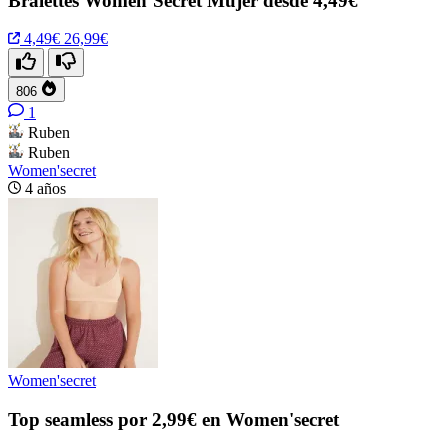
Bralettes Women´Secret Mujer desde 4,49€
4,49€
26,99€
806
1
Ruben
Ruben
Women'secret
4 años
Women'secret
Top seamless por 2,99€ en Women'secret