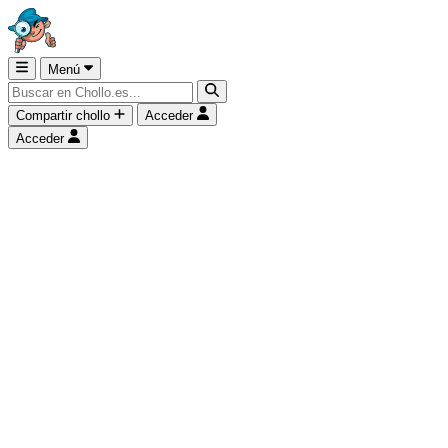
Menú
Compartir chollo
Acceder
Acceder