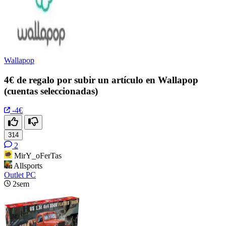
Wallapop
4€ de regalo por subir un artículo en Wallapop
(cuentas seleccionadas)
-4€
314
2
MirY_oFerTas
Allsports
Outlet PC
2sem