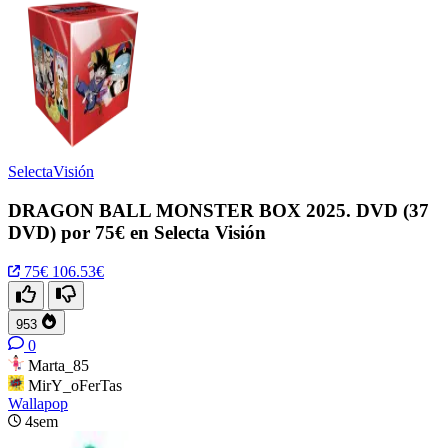
SelectaVisión
DRAGON BALL MONSTER BOX 2025. DVD (37
DVD) por 75€ en Selecta Visión
75€
106.53€
953
0
Marta_85
MirY_oFerTas
Wallapop
4sem