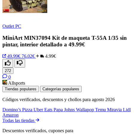
Outlet PC
MiniArt MIN37094 Kit de maqueta T-55A 1/35 sin
pintar, interior detallado a 49.99€
49.99€
76.02€
4.99€
272
0
Allsports
Tiendas populares
Categorías populares
Códigos verificados, descuentos y chollos para agosto 2026
Domino’s Pizza
Uber Eats
Papa Johns
Wallapop
Temu
Miravia
Lidl
Amazon
Todas las tiendas
Descuentos verificados, cupones para