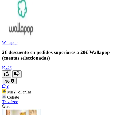
Wallapop
2€ descuento en pedidos superiores a 20€ Wallapop
(cuentas seleccionadas)
-2€
799
0
MirY_oFerTas
Celeste
Travelzoo
2d