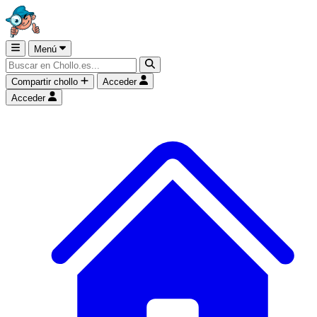
Menú
Compartir chollo
Acceder
Acceder