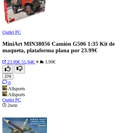
Outlet PC
MiniArt MIN38056 Camión G506 1:35 Kit de
maqueta, plataforma plana por 23.99€
23.99€
51.94€
3.99€
274
0
Allsports
Allsports
Outlet PC
2sem