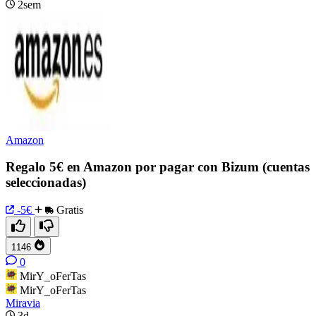
2sem
Amazon
Regalo 5€ en Amazon por pagar con Bizum (cuentas
seleccionadas)
-5€
Gratis
1146
0
MirY_oFerTas
MirY_oFerTas
Miravia
3d