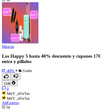
Miravia
Los Happy 5 hasta 40% descuento y cupones 17€
entra y pillalos
-40%
Gratis
1146
0
MirY_oFerTas
MirY_oFerTas
AliExpress
5d