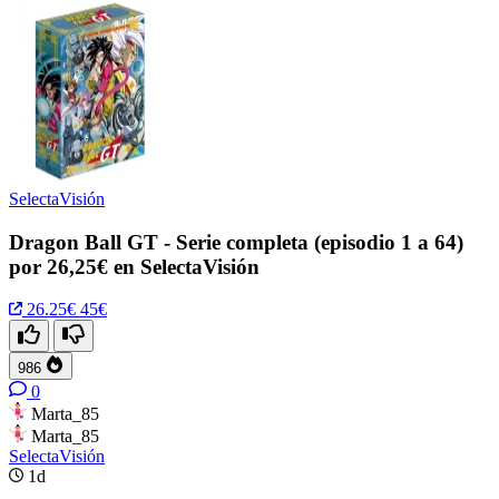
SelectaVisión
Dragon Ball GT - Serie completa (episodio 1 a 64)
por 26,25€ en SelectaVisión
26.25€
45€
986
0
Marta_85
Marta_85
SelectaVisión
1d