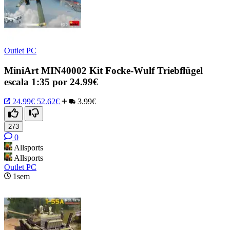
Outlet PC
MiniArt MIN40002 Kit Focke-Wulf Triebflügel
escala 1:35 por 24.99€
24.99€
52.62€
3.99€
273
0
Allsports
Allsports
Outlet PC
1sem