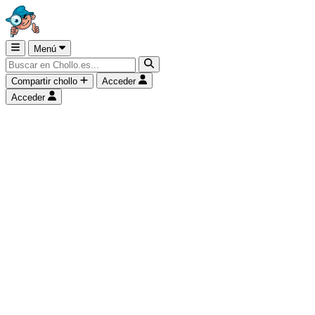
Menú
Compartir chollo
Acceder
Acceder