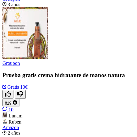
3 años
Groupon
Prueba gratis crema hidratante de manos natura
Gratis
10€
819
10
Lunam
Ruben
Amazon
2 años