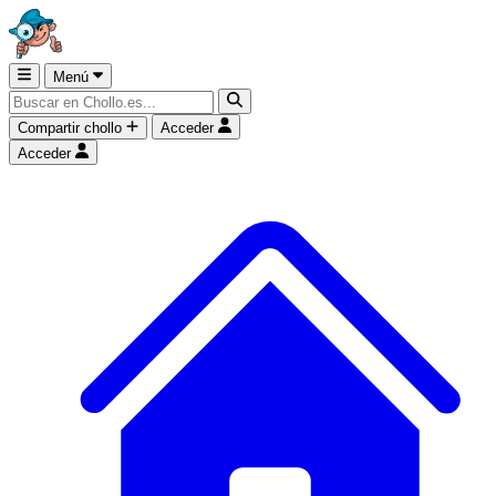
Menú
Compartir chollo
Acceder
Acceder