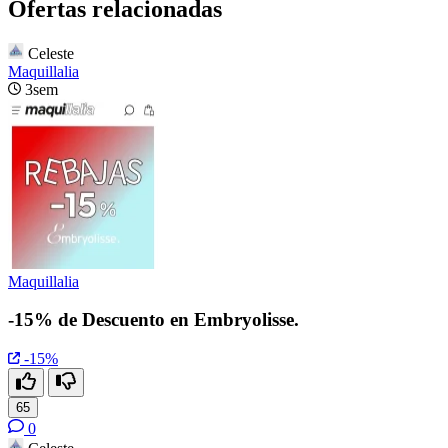
Ofertas relacionadas
Celeste
Maquillalia
3sem
Maquillalia
-15% de Descuento en Embryolisse.
-15%
65
0