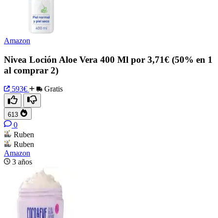
Amazon
Nivea Loción Aloe Vera 400 Ml por 3,71€ (50% en 1
al comprar 2)
593€
Gratis
613
0
Ruben
Ruben
Amazon
3 años