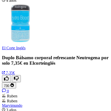
4 años
El Corte Inglés
Duplo Bálsamo corporal refrescante Neutrogena por
solo 7,35€ en Elcorteinglés
7,35€
730
0
Ruben
Ruben
Marvimundo
3 años