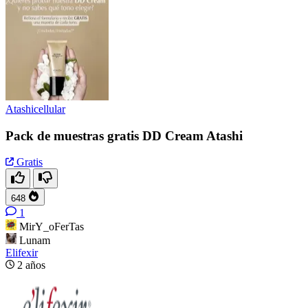
Atashicellular
Pack de muestras gratis DD Cream Atashi
Gratis
648
1
MirY_oFerTas
Lunam
Elifexir
2 años