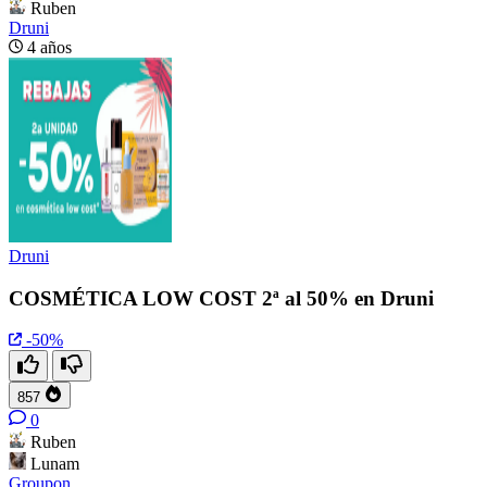
Ruben
Druni
4 años
Druni
COSMÉTICA LOW COST 2ª al 50% en Druni
-50%
857
0
Ruben
Lunam
Groupon