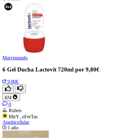
Marvimundo
6 Gel Ducha Lactovit 720ml por 9,80€
9,80€
674
0
Ruben
MirY_oFerTas
Atashicellular
1 año