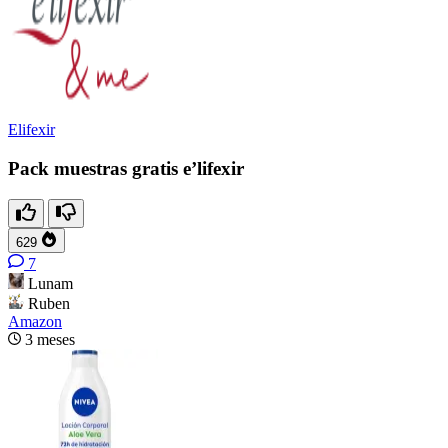
Elifexir
Pack muestras gratis e’lifexir
629
7
Lunam
Ruben
Amazon
3 meses