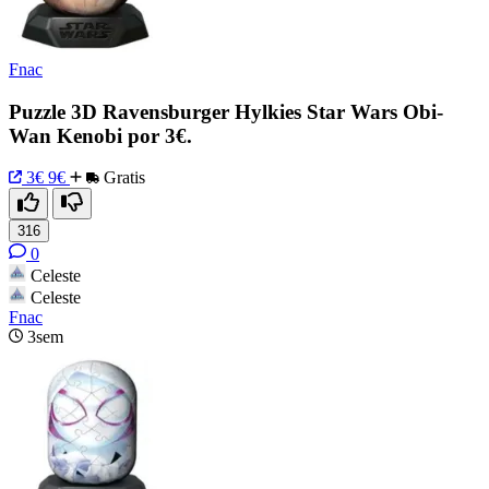
Fnac
Puzzle 3D Ravensburger Hylkies Star Wars Obi-
Wan Kenobi por 3€.
3€
9€
Gratis
316
0
Celeste
Celeste
Fnac
3sem