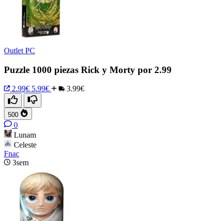
Outlet PC
Puzzle 1000 piezas Rick y Morty por 2.99
2.99€
5.99€
3.99€
500
0
Lunam
Celeste
Fnac
3sem