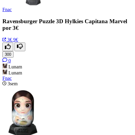
Fnac
Ravensburger Puzzle 3D Hylkies Capitana Marvel
por 3€
3€
9€
300
0
Lunam
Lunam
Fnac
3sem