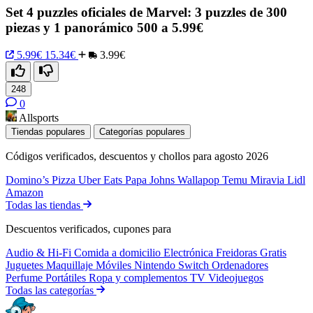
Set 4 puzzles oficiales de Marvel: 3 puzzles de 300
piezas y 1 panorámico 500 a 5.99€
5.99€
15.34€
3.99€
248
0
Allsports
Tiendas populares
Categorías populares
Códigos verificados, descuentos y chollos para agosto 2026
Domino’s Pizza
Uber Eats
Papa Johns
Wallapop
Temu
Miravia
Lidl
Amazon
Todas las tiendas
Descuentos verificados, cupones para
Audio & Hi-Fi
Comida a domicilio
Electrónica
Freidoras
Gratis
Juguetes
Maquillaje
Móviles
Nintendo Switch
Ordenadores
Perfume
Portátiles
Ropa y complementos
TV
Videojuegos
Todas las categorías