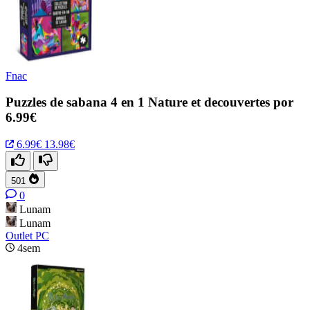
Fnac
Puzzles de sabana 4 en 1 Nature et decouvertes por
6.99€
6.99€
13.98€
501
0
Lunam
Lunam
Outlet PC
4sem