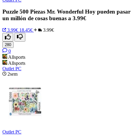
Puzzle 500 Piezas Mr. Wonderful Hoy pueden pasar
un millón de cosas buenas a 3.99€
3.99€
18.45€
3.99€
280
0
Allsports
Allsports
Outlet PC
2sem
Outlet PC