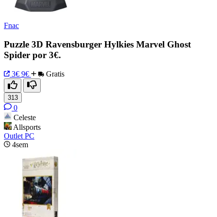
Fnac
Puzzle 3D Ravensburger Hylkies Marvel Ghost
Spider por 3€.
3€
9€
Gratis
313
0
Celeste
Allsports
Outlet PC
4sem