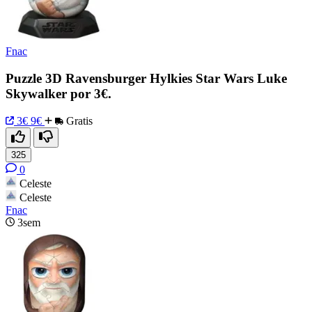
Fnac
Puzzle 3D Ravensburger Hylkies Star Wars Luke
Skywalker por 3€.
3€
9€
Gratis
325
0
Celeste
Celeste
Fnac
3sem