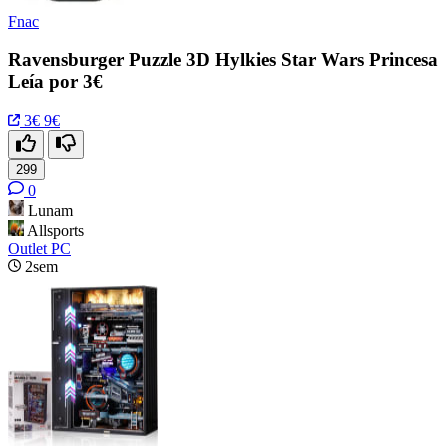
Fnac
Ravensburger Puzzle 3D Hylkies Star Wars Princesa
Leía por 3€
3€
9€
299
0
Lunam
Allsports
Outlet PC
2sem