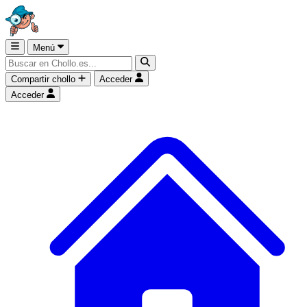
Menú
Compartir chollo
Acceder
Acceder