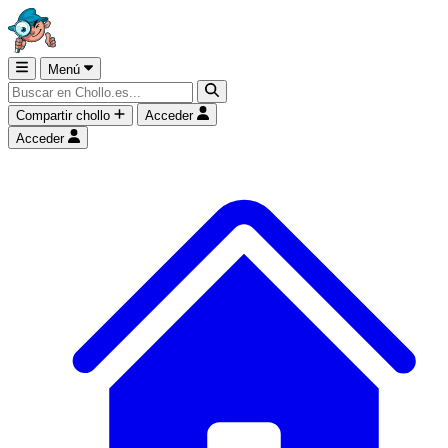
Menú
Compartir chollo
Acceder
Acceder