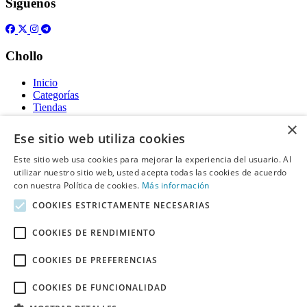
Síguenos
Chollo
Inicio
Categorías
Tiendas
Gratis
×
Ese sitio web utiliza cookies
Acerca de
Este sitio web usa cookies para mejorar la experiencia del usuario. Al
utilizar nuestro sitio web, usted acepta todas las cookies de acuerdo
Sobre nosotros
Contacto
con nuestra Política de cookies.
Más información
Reglas de publicación
COOKIES ESTRICTAMENTE NECESARIAS
Información legal
COOKIES DE RENDIMIENTO
Privacidad
COOKIES DE PREFERENCIAS
Declaración de cookies
Términos y condiciones
Descargo de Responsabilidad
COOKIES DE FUNCIONALIDAD
Aviso y eliminación