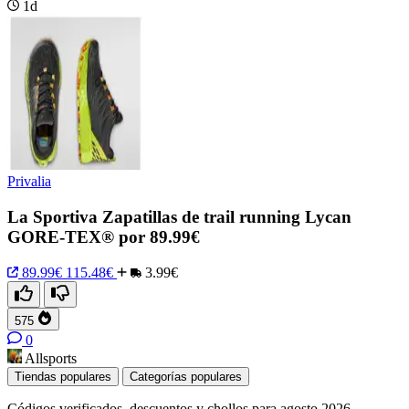
1d
Privalia
La Sportiva Zapatillas de trail running Lycan
GORE-TEX® por 89.99€
89.99€
115.48€
3.99€
575
0
Allsports
Tiendas populares
Categorías populares
Códigos verificados, descuentos y chollos para agosto 2026