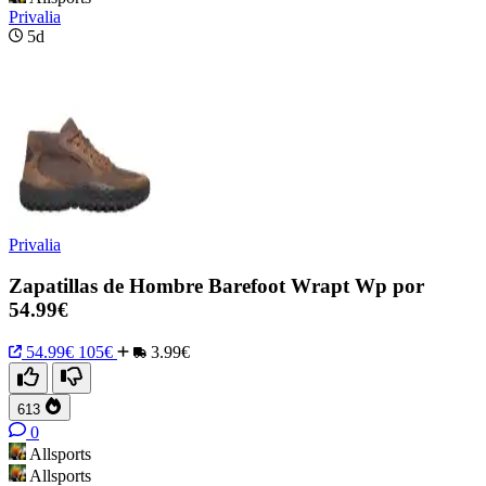
Privalia
5d
Privalia
Zapatillas de Hombre Barefoot Wrapt Wp por
54.99€
54.99€
105€
3.99€
613
0
Allsports
Allsports