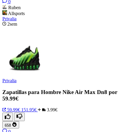
0
Ruben
Allsports
Privalia
2sem
Privalia
Zapatillas para Hombre Nike Air Max Dn8 por
59.99€
59.99€
151.95€
3.99€
658
0