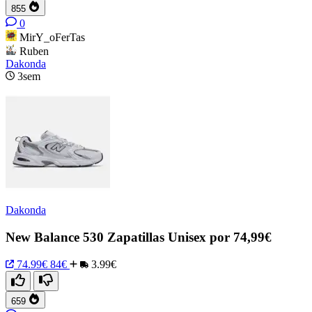
855
0
MirY_oFerTas
Ruben
Dakonda
3sem
Dakonda
New Balance 530 Zapatillas Unisex por 74,99€
74.99€
84€
3.99€
659