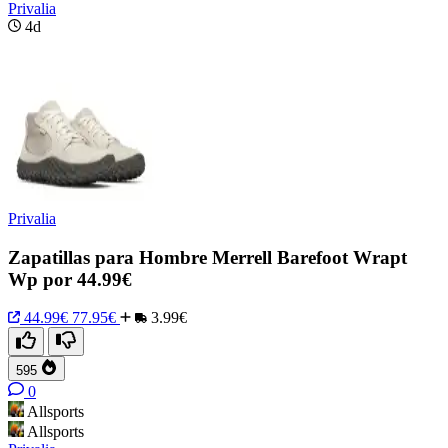
Privalia
4d
Privalia
Zapatillas para Hombre Merrell Barefoot Wrapt
Wp por 44.99€
44.99€
77.95€
3.99€
595
0
Allsports
Allsports