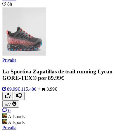
8h
Privalia
La Sportiva Zapatillas de trail running Lycan
GORE-TEX® por 89.99€
89.99€
115.48€
3.99€
577
0
Allsports
Allsports
Privalia