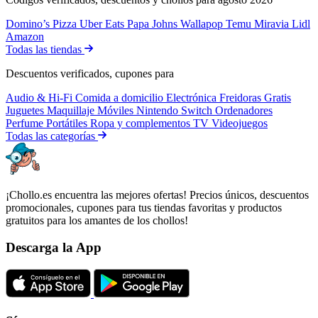
Domino’s Pizza
Uber Eats
Papa Johns
Wallapop
Temu
Miravia
Lidl
Amazon
Todas las tiendas
Descuentos verificados, cupones para
Audio & Hi-Fi
Comida a domicilio
Electrónica
Freidoras
Gratis
Juguetes
Maquillaje
Móviles
Nintendo Switch
Ordenadores
Perfume
Portátiles
Ropa y complementos
TV
Videojuegos
Todas las categorías
¡Chollo.es encuentra las mejores ofertas! Precios únicos, descuentos
promocionales, cupones para tus tiendas favoritas y productos
gratuitos para los amantes de los chollos!
Descarga la App