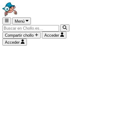
Menú
Compartir chollo
Acceder
Acceder