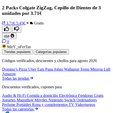
2 Packs Colgate ZigZag, Cepillo de Dientes de 3
unidades por 3.71€
3.71€
5.45€
Gratis
658
0
MirY_oFerTas
Tiendas populares
Categorías populares
Códigos verificados, descuentos y chollos para agosto 2026
Domino’s Pizza
Uber Eats
Papa Johns
Wallapop
Temu
Miravia
Lidl
Amazon
Todas las tiendas
Descuentos verificados, cupones para
Audio & Hi-Fi
Comida a domicilio
Electrónica
Freidoras
Gratis
Juguetes
Maquillaje
Móviles
Nintendo Switch
Ordenadores
Perfume
Portátiles
Ropa y complementos
TV
Videojuegos
Todas las categorías