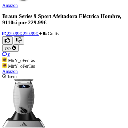
Amazon
Braun Series 9 Sport Afeitadora Eléctrica Hombre,
9110si por 229.99€
229.99€
259.99€
Gratis
789
0
MirY_oFerTas
MirY_oFerTas
Amazon
1sem