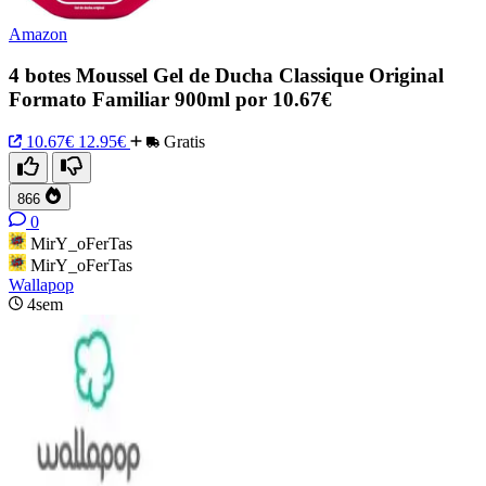
Amazon
4 botes Moussel Gel de Ducha Classique Original
Formato Familiar 900ml por 10.67€
10.67€
12.95€
Gratis
866
0
MirY_oFerTas
MirY_oFerTas
Wallapop
4sem