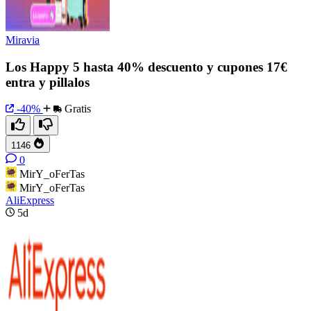
Miravia
Los Happy 5 hasta 40% descuento y cupones 17€
entra y pillalos
-40%
Gratis
1146
0
MirY_oFerTas
MirY_oFerTas
AliExpress
5d