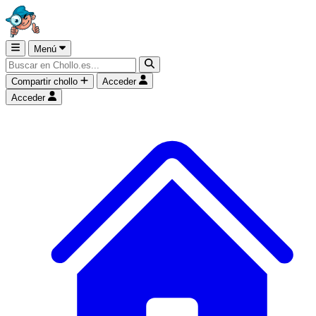
Menú
Compartir chollo
Acceder
Acceder