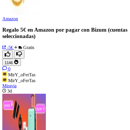
Amazon
Regalo 5€ en Amazon por pagar con Bizum (cuentas
seleccionadas)
-5€
Gratis
1146
0
MirY_oFerTas
MirY_oFerTas
Miravia
3d