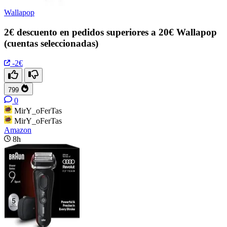
Wallapop
2€ descuento en pedidos superiores a 20€ Wallapop
(cuentas seleccionadas)
-2€
799
0
MirY_oFerTas
MirY_oFerTas
Amazon
8h