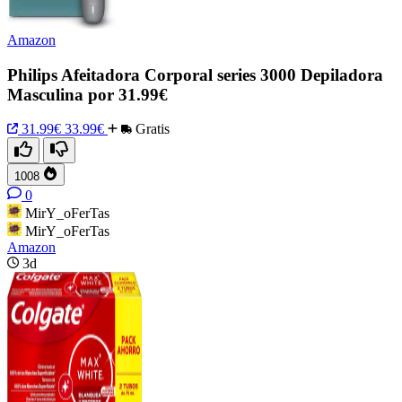
Amazon
Philips Afeitadora Corporal series 3000 Depiladora
Masculina por 31.99€
31.99€
33.99€
Gratis
1008
0
MirY_oFerTas
MirY_oFerTas
Amazon
3d