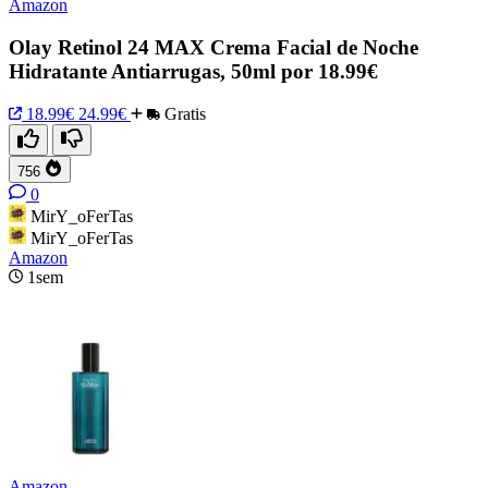
Amazon
Olay Retinol 24 MAX Crema Facial de Noche
Hidratante Antiarrugas, 50ml por 18.99€
18.99€
24.99€
Gratis
756
0
MirY_oFerTas
MirY_oFerTas
Amazon
1sem
Amazon