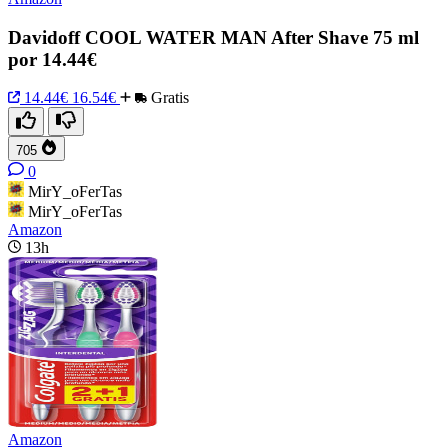
Davidoff COOL WATER MAN After Shave 75 ml
por 14.44€
14.44€
16.54€
Gratis
705
0
MirY_oFerTas
MirY_oFerTas
Amazon
13h
Amazon