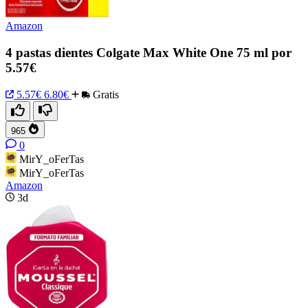
Amazon
4 pastas dientes Colgate Max White One 75 ml por
5.57€
5.57€
6.80€
Gratis
965
0
MirY_oFerTas
MirY_oFerTas
Amazon
3d