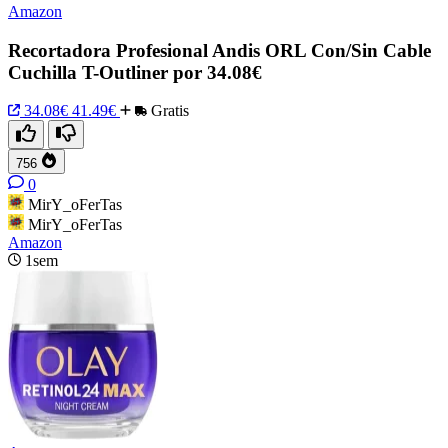
Amazon
Recortadora Profesional Andis ORL Con/Sin Cable
Cuchilla T-Outliner por 34.08€
34.08€
41.49€
Gratis
756
0
MirY_oFerTas
MirY_oFerTas
Amazon
1sem