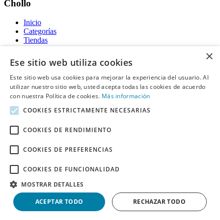
Chollo
Inicio
Categorías
Tiendas
Gratis
×
Ese sitio web utiliza cookies
Acerca de
Este sitio web usa cookies para mejorar la experiencia del usuario. Al
utilizar nuestro sitio web, usted acepta todas las cookies de acuerdo
Sobre nosotros
Contacto
con nuestra Política de cookies.
Más información
Reglas de publicación
COOKIES ESTRICTAMENTE NECESARIAS
Información legal
COOKIES DE RENDIMIENTO
Privacidad
COOKIES DE PREFERENCIAS
Declaración de cookies
Términos y condiciones
Descargo de Responsabilidad
COOKIES DE FUNCIONALIDAD
Aviso y eliminación
MOSTRAR DETALLES
Derechos de autor ©
Chollo
2026. Todos los derechos quedan
ACEPTAR TODO
RECHAZAR TODO
reservados.