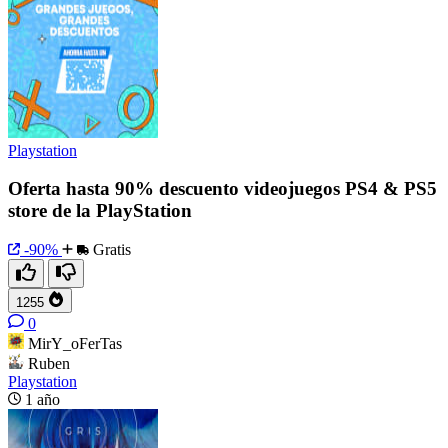
Playstation
Oferta hasta 90% descuento videojuegos PS4 & PS5
store de la PlayStation
-90%
Gratis
1255
0
MirY_oFerTas
Ruben
Playstation
1 año