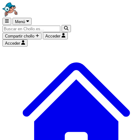
Menú
Compartir chollo
Acceder
Acceder