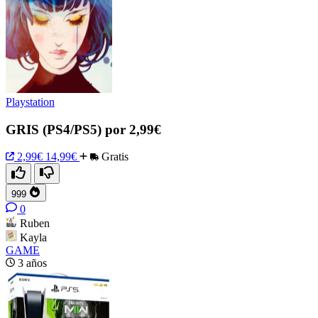
Playstation
GRIS (PS4/PS5) por 2,99€
2,99€
14,99€
Gratis
999
0
Ruben
Kayla
GAME
3 años