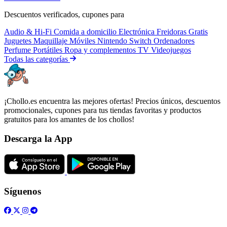
Descuentos verificados, cupones para
Audio & Hi-Fi
Comida a domicilio
Electrónica
Freidoras
Gratis
Juguetes
Maquillaje
Móviles
Nintendo Switch
Ordenadores
Perfume
Portátiles
Ropa y complementos
TV
Videojuegos
Todas las categorías
¡Chollo.es encuentra las mejores ofertas! Precios únicos, descuentos
promocionales, cupones para tus tiendas favoritas y productos
gratuitos para los amantes de los chollos!
Descarga la App
Síguenos