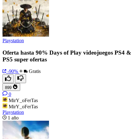
Playstation
Oferta hasta 90% Days of Play videojuegos PS4 &
PS5 super ofertas
-90%
Gratis
899
0
MirY_oFerTas
MirY_oFerTas
Playstation
1 año