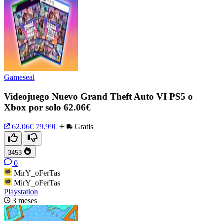
Gameseal
Videojuego Nuevo Grand Theft Auto VI PS5 o
Xbox por solo 62.06€
62.06€
79.99€
Gratis
3453
0
MirY_oFerTas
MirY_oFerTas
Playstation
3 meses