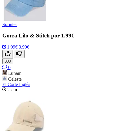
Sprinter
Gorra Lilo & Stitch por 1.99€
1.99€
3.99€
300
0
Lunam
Celeste
El Corte Inglés
2sem