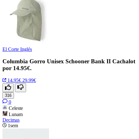
El Corte Inglés
Columbia Gorro Unisex Schooner Bank II Cachalot
por 14.95€.
14.95€
29.99€
316
0
Celeste
Lunam
Decimas
1sem