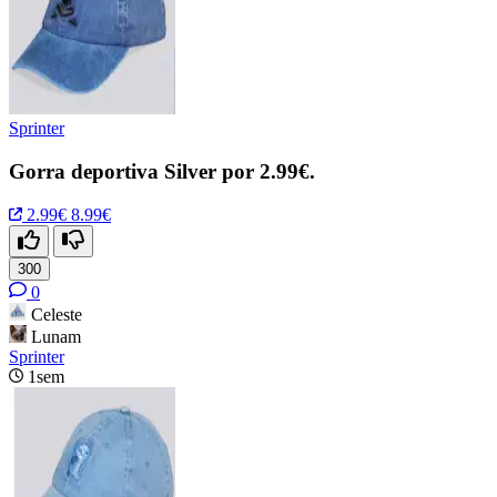
Sprinter
Gorra deportiva Silver por 2.99€.
2.99€
8.99€
300
0
Celeste
Lunam
Sprinter
1sem