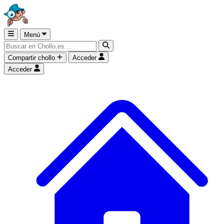
Menú
Compartir chollo
Acceder
Acceder