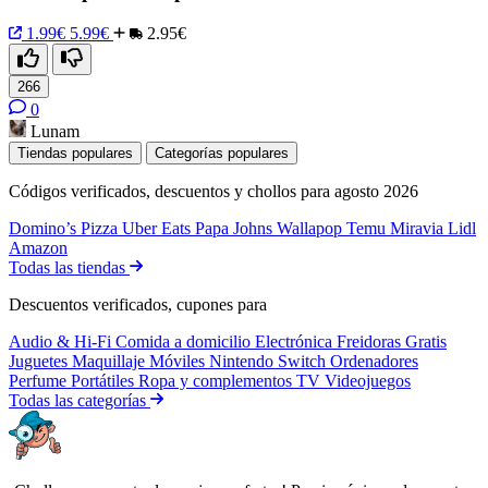
1.99€
5.99€
2.95€
266
0
Lunam
Tiendas populares
Categorías populares
Códigos verificados, descuentos y chollos para agosto 2026
Domino’s Pizza
Uber Eats
Papa Johns
Wallapop
Temu
Miravia
Lidl
Amazon
Todas las tiendas
Descuentos verificados, cupones para
Audio & Hi-Fi
Comida a domicilio
Electrónica
Freidoras
Gratis
Juguetes
Maquillaje
Móviles
Nintendo Switch
Ordenadores
Perfume
Portátiles
Ropa y complementos
TV
Videojuegos
Todas las categorías