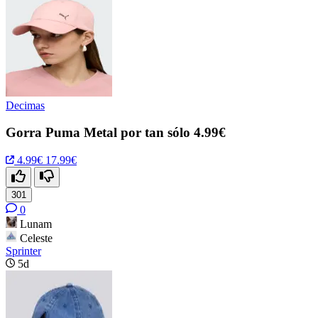
Decimas
Gorra Puma Metal por tan sólo 4.99€
4.99€
17.99€
301
0
Lunam
Celeste
Sprinter
5d