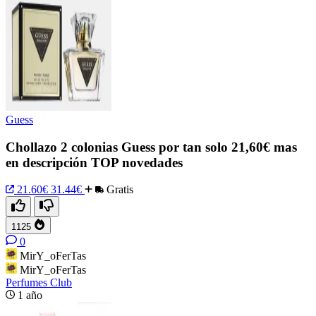
Guess
Chollazo 2 colonias Guess por tan solo 21,60€ mas
en descripción TOP novedades
21.60€
31.44€
Gratis
1125
0
MirY_oFerTas
MirY_oFerTas
Perfumes Club
1 año