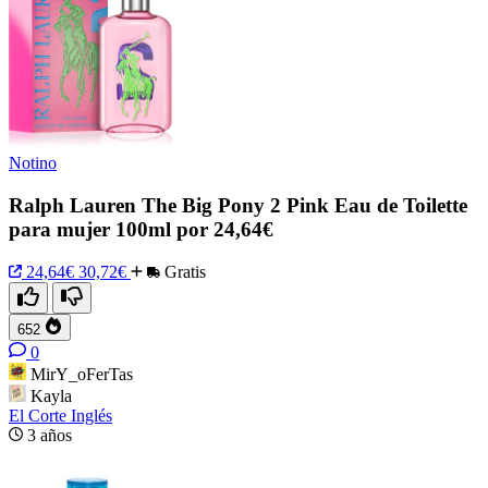
Notino
Ralph Lauren The Big Pony 2 Pink Eau de Toilette
para mujer 100ml por 24,64€
24,64€
30,72€
Gratis
652
0
MirY_oFerTas
Kayla
El Corte Inglés
3 años