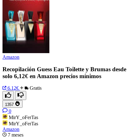
Amazon
Recopilación Guess Eau Toilette y Brumas desde
solo 6,12€ en Amazon precios mínimos
6.12€
Gratis
1357
0
MirY_oFerTas
MirY_oFerTas
Amazon
7 meses