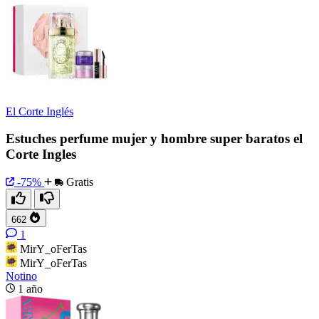
El Corte Inglés
Estuches perfume mujer y hombre super baratos el
Corte Ingles
-75%
Gratis
662
1
MirY_oFerTas
MirY_oFerTas
Notino
1 año