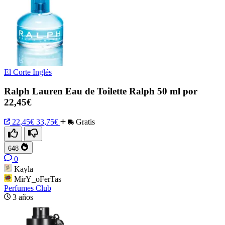
El Corte Inglés
Ralph Lauren Eau de Toilette Ralph 50 ml por
22,45€
22,45€
33,75€
Gratis
648
0
Kayla
MirY_oFerTas
Perfumes Club
3 años