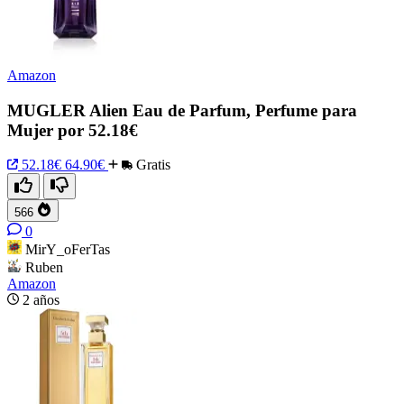
Amazon
MUGLER Alien Eau de Parfum, Perfume para
Mujer por 52.18€
52.18€
64.90€
Gratis
566
0
MirY_oFerTas
Ruben
Amazon
2 años