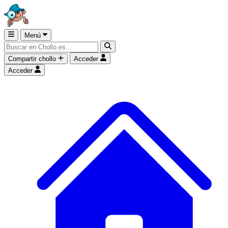
Menú
Compartir chollo
Acceder
Acceder