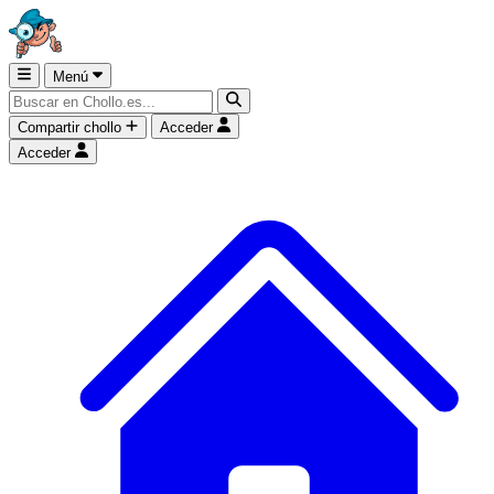
Menú
Compartir chollo
Acceder
Acceder