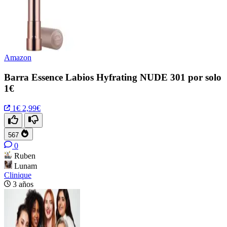
Amazon
Barra Essence Labios Hyfrating NUDE 301 por solo
1€
1€
2,99€
567
0
Ruben
Lunam
Clinique
3 años