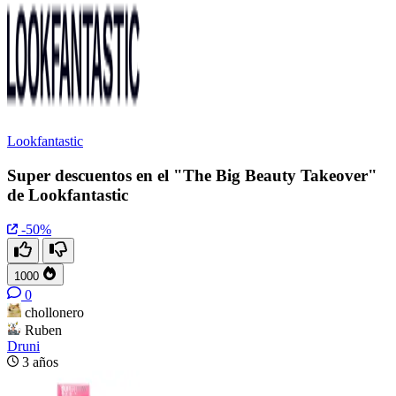
Lookfantastic
Super descuentos en el "The Big Beauty Takeover"
de Lookfantastic
-50%
1000
0
chollonero
Ruben
Druni
3 años