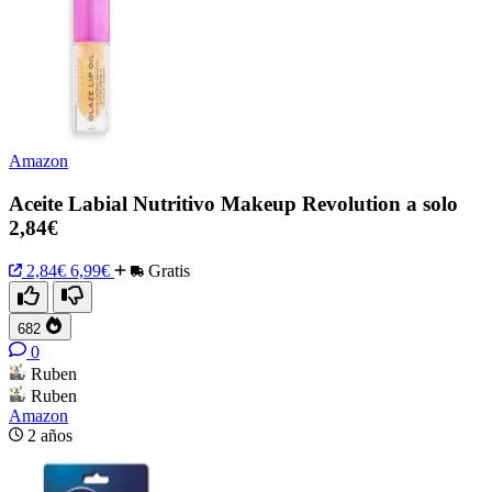
Amazon
Aceite Labial Nutritivo Makeup Revolution a solo
2,84€
2,84€
6,99€
Gratis
682
0
Ruben
Ruben
Amazon
2 años