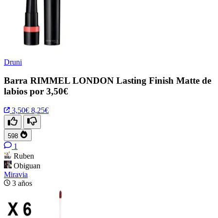
Druni
Barra RIMMEL LONDON Lasting Finish Matte de
labios por 3,50€
3,50€
8,25€
598
1
Ruben
Obiguan
Miravia
3 años