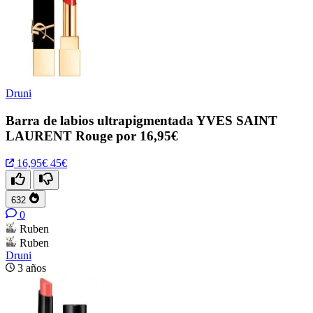
Druni
Barra de labios ultrapigmentada YVES SAINT
LAURENT Rouge por 16,95€
16,95€
45€
632
0
Ruben
Ruben
Druni
3 años