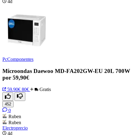
4d
PcComponentes
Microondas Daewoo MD-FA202GW-EU 20L 700W
por 59,90€
59.90€
80€
Gratis
452
0
Ruben
Ruben
Electroprecio
4d