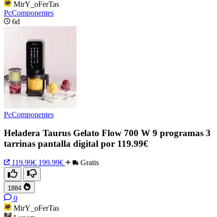
MirY_oFerTas
PcComponentes
6d
PcComponentes
Heladera Taurus Gelato Flow 700 W 9 programas 3
tarrinas pantalla digital por 119.99€
119.99€
199.99€
Gratis
1884
0
MirY_oFerTas