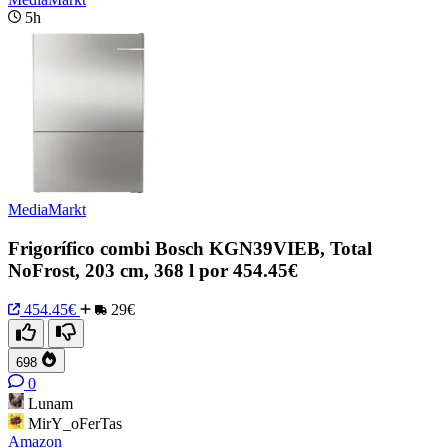
5h
MediaMarkt
Frigorífico combi Bosch KGN39VIEB, Total
NoFrost, 203 cm, 368 l por 454.45€
454.45€
29€
698
0
Lunam
MirY_oFerTas
Amazon