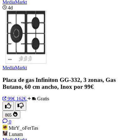
MediaMarkt
4d
MediaMarkt
Placa de gas Infiniton GG-332, 3 zonas, Gas
Butano, 60 cm ancho, Inox por 99€
99€
162€
Gratis
865
0
MirY_oFerTas
Lunam
MediaMarkt