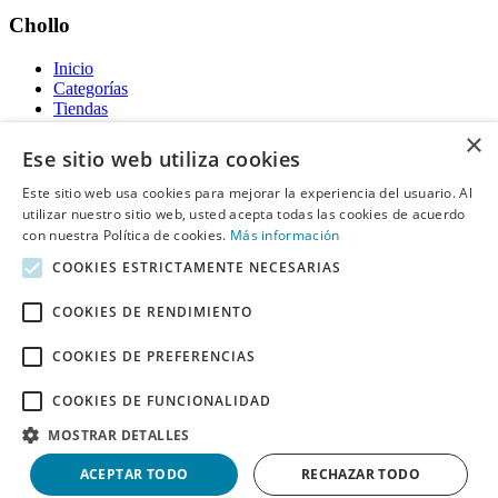
Chollo
Inicio
Categorías
Tiendas
Gratis
×
Ese sitio web utiliza cookies
Acerca de
Este sitio web usa cookies para mejorar la experiencia del usuario. Al
utilizar nuestro sitio web, usted acepta todas las cookies de acuerdo
Sobre nosotros
Contacto
con nuestra Política de cookies.
Más información
Reglas de publicación
COOKIES ESTRICTAMENTE NECESARIAS
Información legal
COOKIES DE RENDIMIENTO
Privacidad
COOKIES DE PREFERENCIAS
Declaración de cookies
Términos y condiciones
Descargo de Responsabilidad
COOKIES DE FUNCIONALIDAD
Aviso y eliminación
MOSTRAR DETALLES
Derechos de autor ©
Chollo
2026. Todos los derechos quedan
ACEPTAR TODO
RECHAZAR TODO
reservados.