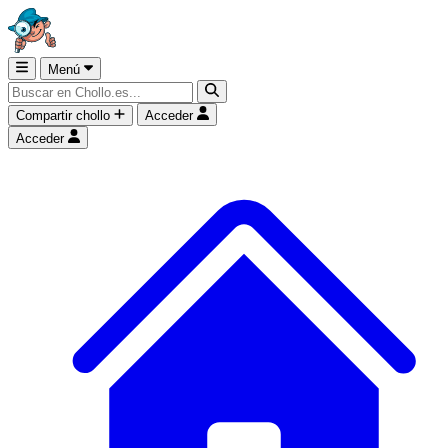
Menú
Compartir chollo
Acceder
Acceder