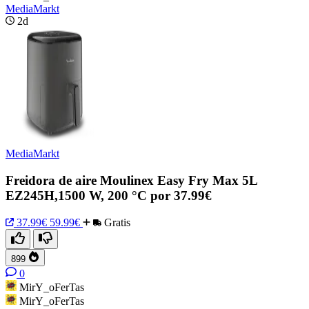
MediaMarkt
2d
MediaMarkt
Freidora de aire Moulinex Easy Fry Max 5L
EZ245H,1500 W, 200 °C por 37.99€
37.99€
59.99€
Gratis
899
0
MirY_oFerTas
MirY_oFerTas