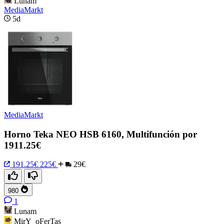
Lunam
MediaMarkt
5d
MediaMarkt
Horno Teka NEO HSB 6160, Multifunción por
1911.25€
191.25€
225€
29€
980
1
Lunam
MirY_oFerTas