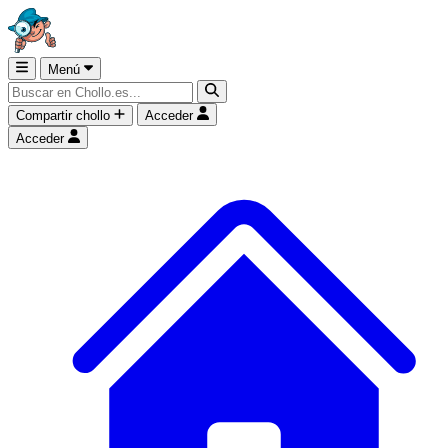
Menú
Compartir chollo
Acceder
Acceder