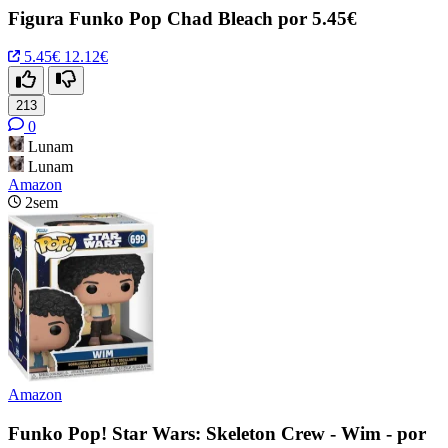
Figura Funko Pop Chad Bleach por 5.45€
5.45€
12.12€
213
0
Lunam
Lunam
Amazon
2sem
Amazon
Funko Pop! Star Wars: Skeleton Crew - Wim - por