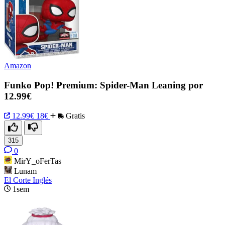
Amazon
Funko Pop! Premium: Spider-Man Leaning por
12.99€
12.99€
18€
Gratis
315
0
MirY_oFerTas
Lunam
El Corte Inglés
1sem