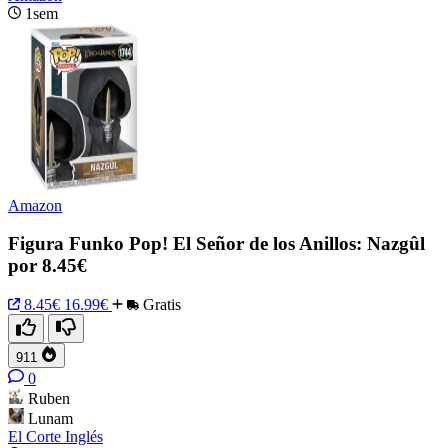
1sem
Amazon
Figura Funko Pop! El Señor de los Anillos: Nazgûl
por 8.45€
8.45€
16.99€
Gratis
911
0
Ruben
Lunam
El Corte Inglés