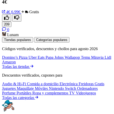
4€
4€
6.99€
Gratis
209
0
Lunam
Tiendas populares
Categorías populares
Códigos verificados, descuentos y chollos para agosto 2026
Domino’s Pizza
Uber Eats
Papa Johns
Wallapop
Temu
Miravia
Lidl
Amazon
Todas las tiendas
Descuentos verificados, cupones para
Audio & Hi-Fi
Comida a domicilio
Electrónica
Freidoras
Gratis
Juguetes
Maquillaje
Móviles
Nintendo Switch
Ordenadores
Perfume
Portátiles
Ropa y complementos
TV
Videojuegos
Todas las categorías