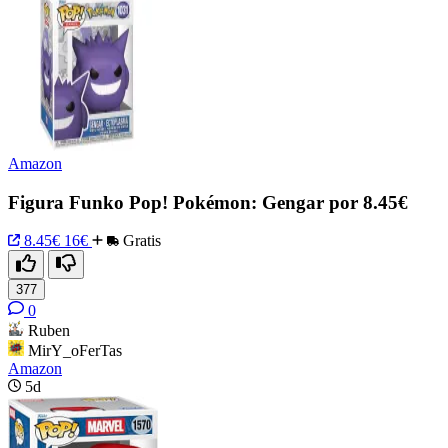
Amazon
Figura Funko Pop! Pokémon: Gengar por 8.45€
8.45€
16€
Gratis
377
0
Ruben
MirY_oFerTas
Amazon
5d