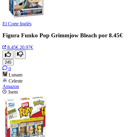
El Corte Inglés
Figura Funko Pop Grimmjow Bleach por 8.45€
8.45€
20.97€
245
0
Lunam
Celeste
Amazon
3sem