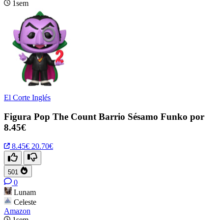
1sem
El Corte Inglés
Figura Pop The Count Barrio Sésamo Funko por
8.45€
8.45€
20.70€
501
0
Lunam
Celeste
Amazon
1sem