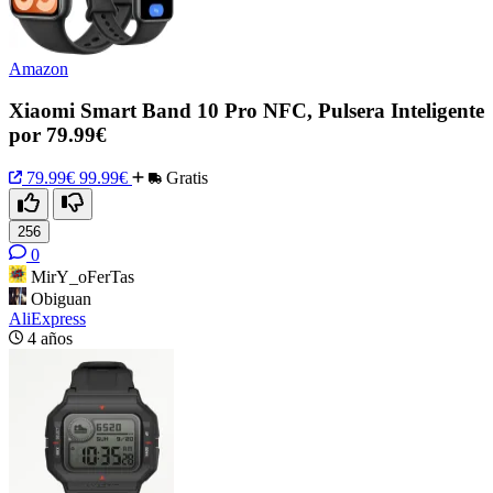
Amazon
Xiaomi Smart Band 10 Pro NFC, Pulsera Inteligente
por 79.99€
79.99€
99.99€
Gratis
256
0
MirY_oFerTas
Obiguan
AliExpress
4 años