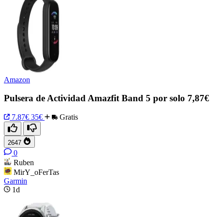
Amazon
Pulsera de Actividad Amazfit Band 5 por solo 7,87€
7.87€
35€
Gratis
2647
0
Ruben
MirY_oFerTas
Garmin
1d