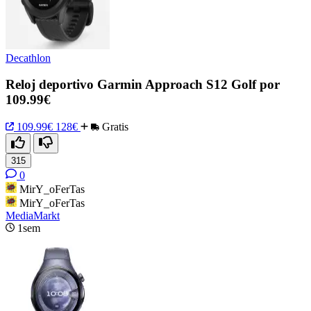
Decathlon
Reloj deportivo Garmin Approach S12 Golf por
109.99€
109.99€
128€
Gratis
315
0
MirY_oFerTas
MirY_oFerTas
MediaMarkt
1sem