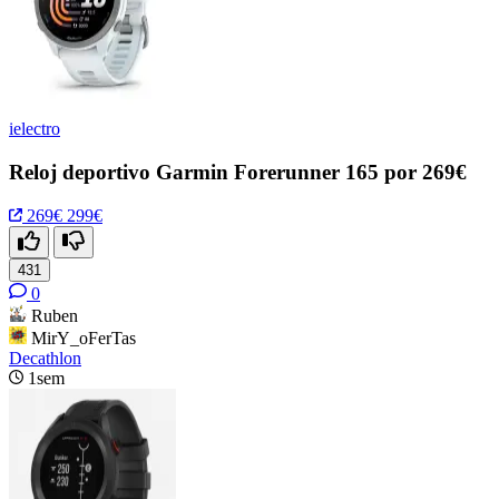
ielectro
Reloj deportivo Garmin Forerunner 165 por 269€
269€
299€
431
0
Ruben
MirY_oFerTas
Decathlon
1sem