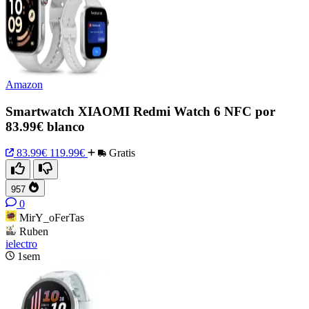
Amazon
Smartwatch XIAOMI Redmi Watch 6 NFC por
83.99€ blanco
83.99€
119.99€
Gratis
957
0
MirY_oFerTas
Ruben
ielectro
1sem