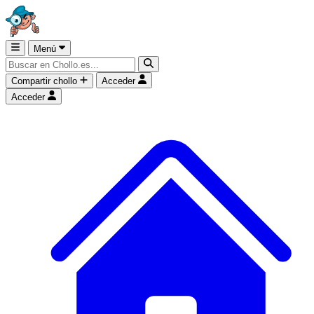
Menú
Compartir chollo
Acceder
Acceder