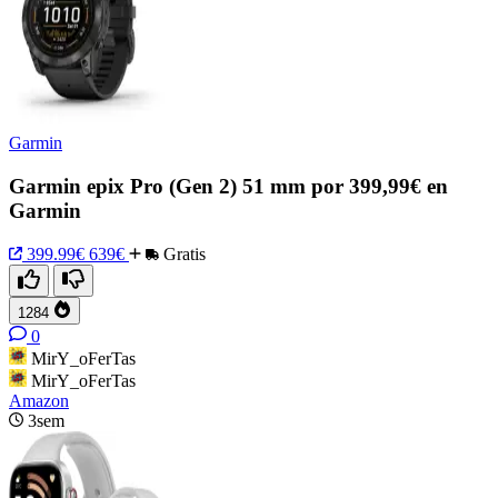
Garmin
Garmin epix Pro (Gen 2) 51 mm por 399,99€ en
Garmin
399.99€
639€
Gratis
1284
0
MirY_oFerTas
MirY_oFerTas
Amazon
3sem