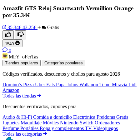
Amazfit GTS Reloj Smartwatch Vermillion Orange
por 35.34€
35.34€
43.25€
Gratis
1540
0
MirY_oFerTas
Tiendas populares
Categorías populares
Códigos verificados, descuentos y chollos para agosto 2026
Domino’s Pizza
Uber Eats
Papa Johns
Wallapop
Temu
Miravia
Lidl
Amazon
Todas las tiendas
Descuentos verificados, cupones para
Audio & Hi-Fi
Comida a domicilio
Electrónica
Freidoras
Gratis
Juguetes
Maquillaje
Móviles
Nintendo Switch
Ordenadores
Perfume
Portátiles
Ropa y complementos
TV
Videojuegos
Todas las categorías