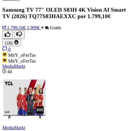
Samsung TV 77" OLED S83H 4K Vision AI Smart
TV (2026) TQ77S83HAEXXC por 1.799,10€
1,799.10€
1,999€
Gratis
1191
0
MirY_oFerTas
MirY_oFerTas
MediaMarkt
4d
MediaMarkt