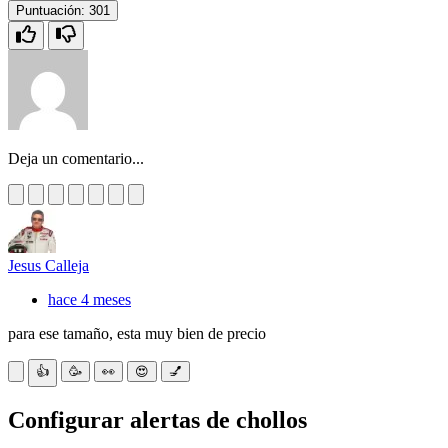
Puntuación:
301
Deja un comentario...
Jesus Calleja
hace 4 meses
para ese tamaño, esta muy bien de precio
👍
🥳
👀
😍
💅
Configurar alertas de chollos