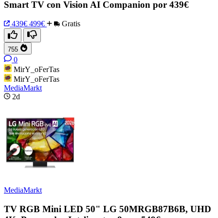
Smart TV con Vision AI Companion por 439€
439€
499€
Gratis
755
0
MirY_oFerTas
MirY_oFerTas
MediaMarkt
2d
MediaMarkt
TV RGB Mini LED 50" LG 50MRGB87B6B, UHD