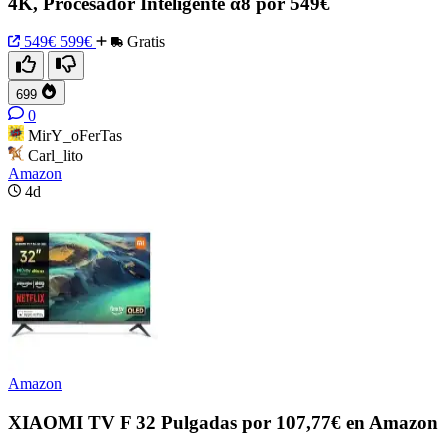
4K, Procesador Inteligente α8 por 549€
549€
599€
Gratis
699
0
MirY_oFerTas
Carl_lito
Amazon
4d
Amazon
XIAOMI TV F 32 Pulgadas por 107,77€ en Amazon