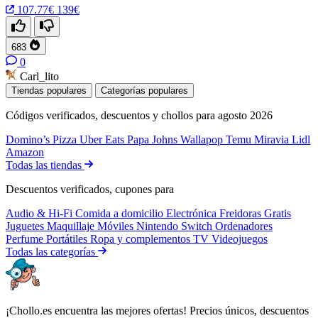
107.77€
139€
683
0
Carl_lito
Tiendas populares
Categorías populares
Códigos verificados, descuentos y chollos para agosto 2026
Domino’s Pizza
Uber Eats
Papa Johns
Wallapop
Temu
Miravia
Lidl
Amazon
Todas las tiendas
Descuentos verificados, cupones para
Audio & Hi-Fi
Comida a domicilio
Electrónica
Freidoras
Gratis
Juguetes
Maquillaje
Móviles
Nintendo Switch
Ordenadores
Perfume
Portátiles
Ropa y complementos
TV
Videojuegos
Todas las categorías
¡Chollo.es encuentra las mejores ofertas! Precios únicos, descuentos