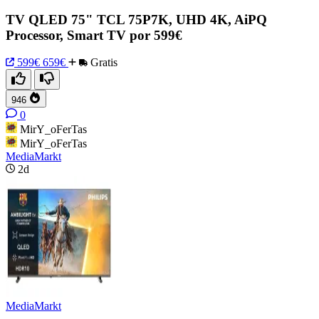
TV QLED 75" TCL 75P7K, UHD 4K, AiPQ
Processor, Smart TV por 599€
599€
659€
Gratis
946
0
MirY_oFerTas
MirY_oFerTas
MediaMarkt
2d
MediaMarkt