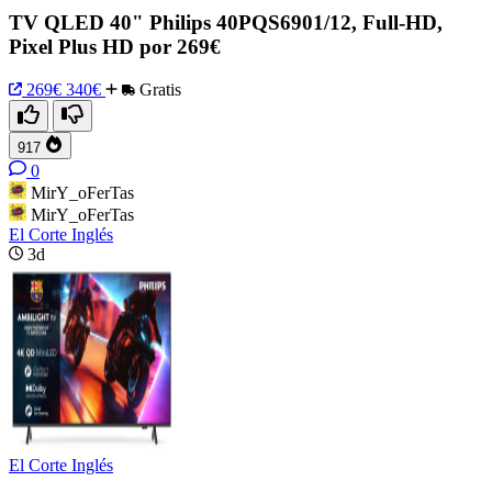
TV QLED 40" Philips 40PQS6901/12, Full-HD,
Pixel Plus HD por 269€
269€
340€
Gratis
917
0
MirY_oFerTas
MirY_oFerTas
El Corte Inglés
3d
El Corte Inglés