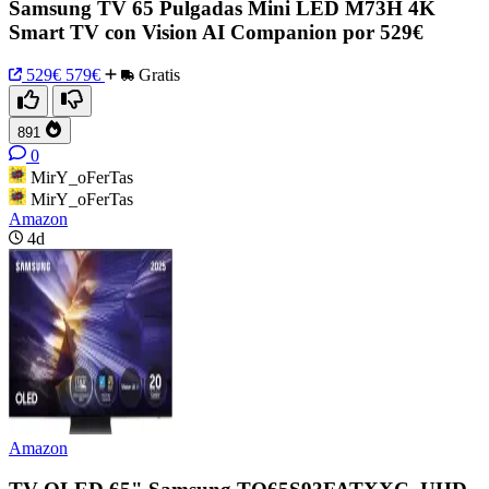
Samsung TV 65 Pulgadas Mini LED M73H 4K
Smart TV con Vision AI Companion por 529€
529€
579€
Gratis
891
0
MirY_oFerTas
MirY_oFerTas
Amazon
4d
Amazon