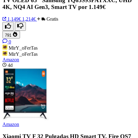
TV OLED 65" Samsung TQ65S93FATXXC, UHD
4K, NQ4 AI Gen3, Smart TV por 1.149€
1,149€
1,214€
Gratis
791
0
MirY_oFerTas
MirY_oFerTas
Amazon
4d
Amazon
Xiaomi TV F 32 Pulgadas HD Smart TV, Fire OS7