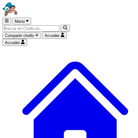
Menú
Compartir chollo
Acceder
Acceder