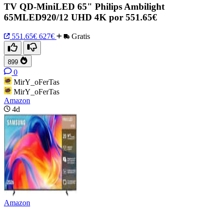
TV QD-MiniLED 65" Philips Ambilight
65MLED920/12 UHD 4K por 551.65€
551.65€
627€
Gratis
899
0
MirY_oFerTas
MirY_oFerTas
Amazon
4d
Amazon