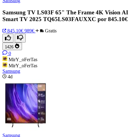
Samsung
Samsung TV LS03F 65" The Frame 4K Vision AI
Smart TV 2025 TQ65LS03FAUXXC por 845.10€
845.10€
989€
Gratis
1426
0
MirY_oFerTas
MirY_oFerTas
Samsung
4d
Samsung