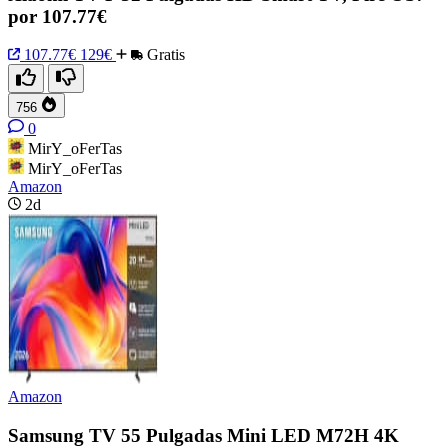
por 107.77€
107.77€
129€
Gratis
756
0
MirY_oFerTas
MirY_oFerTas
Amazon
2d
Amazon
Samsung TV 55 Pulgadas Mini LED M72H 4K