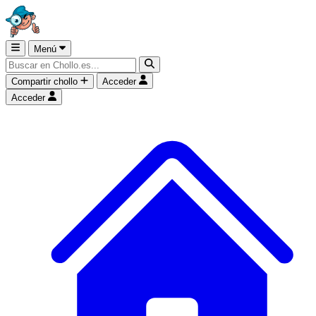
Menú
Compartir chollo
Acceder
Acceder