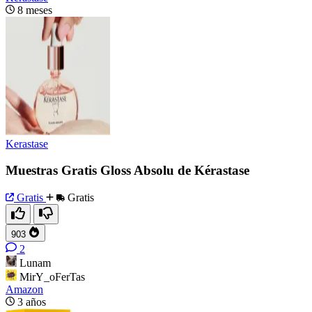
8 meses
Kerastase
Muestras Gratis Gloss Absolu de Kérastase
Gratis
Gratis
903
2
Lunam
MirY_oFerTas
Amazon
3 años