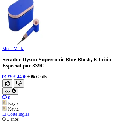
MediaMarkt
Secador Dyson Supersonic Blue Blush, Edición
Especial por 339€
339€
449€
Gratis
855
0
Kayla
Kayla
El Corte Inglés
3 años