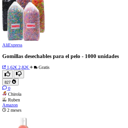
AliExpress
Gomillas desechables para el pelo - 1000 unidades
1,62€
2,82€
Gratis
827
0
Chirola
Ruben
Amazon
2 meses