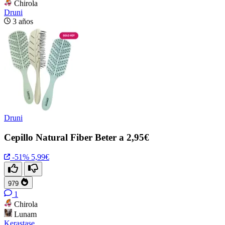
Chirola
Druni
3 años
Druni
Cepillo Natural Fiber Beter a 2,95€
-51%
5,99€
979
1
Chirola
Lunam
Kerastase