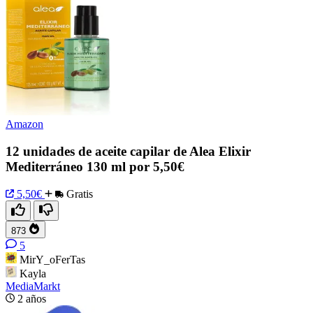
Amazon
12 unidades de aceite capilar de Alea Elixir
Mediterráneo 130 ml por 5,50€
5,50€
Gratis
873
5
MirY_oFerTas
Kayla
MediaMarkt
2 años