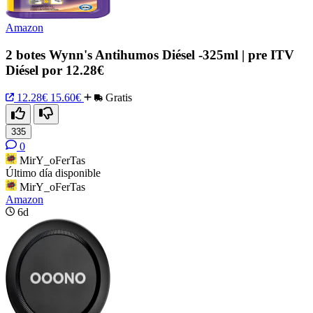
Amazon
2 botes Wynn's Antihumos Diésel -325ml | pre ITV
Diésel por 12.28€
12.28€
15.60€
Gratis
335
0
MirY_oFerTas
Último día disponible
MirY_oFerTas
Amazon
6d