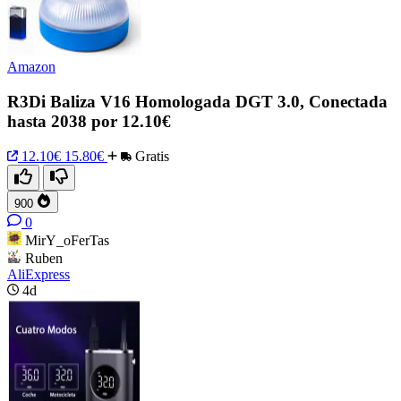
Amazon
R3Di Baliza V16 Homologada DGT 3.0, Conectada
hasta 2038 por 12.10€
12.10€
15.80€
Gratis
900
0
MirY_oFerTas
Ruben
AliExpress
4d