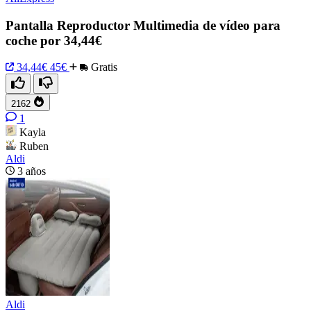
Pantalla Reproductor Multimedia de vídeo para
coche por 34,44€
34,44€
45€
Gratis
2162
1
Kayla
Ruben
Aldi
3 años
Aldi