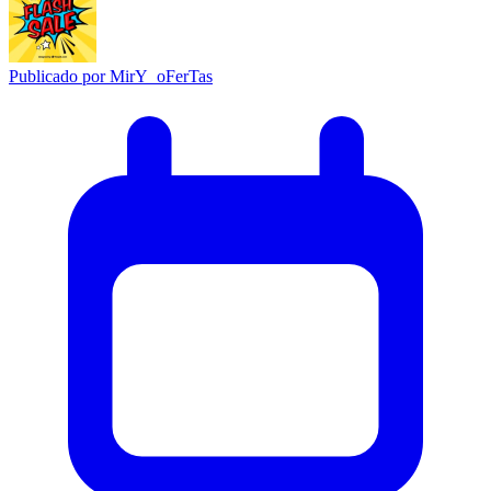
Publicado por
MirY_oFerTas