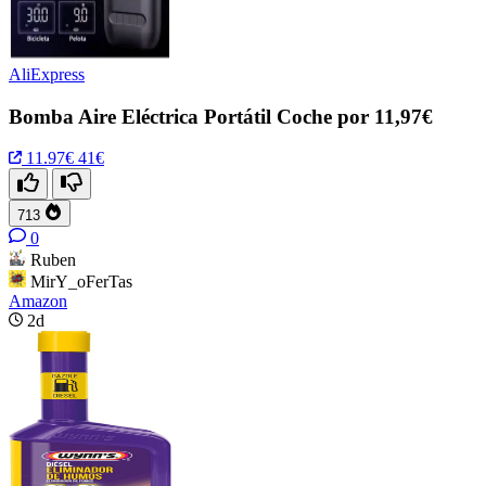
AliExpress
Bomba Aire Eléctrica Portátil Coche por 11,97€
11.97€
41€
713
0
Ruben
MirY_oFerTas
Amazon
2d