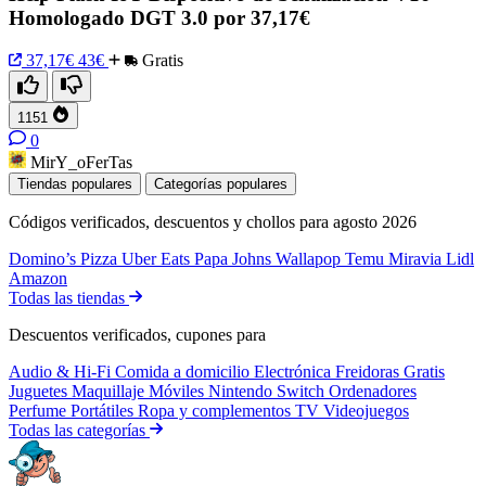
Homologado DGT 3.0 por 37,17€
37,17€
43€
Gratis
1151
0
MirY_oFerTas
Tiendas populares
Categorías populares
Códigos verificados, descuentos y chollos para agosto 2026
Domino’s Pizza
Uber Eats
Papa Johns
Wallapop
Temu
Miravia
Lidl
Amazon
Todas las tiendas
Descuentos verificados, cupones para
Audio & Hi-Fi
Comida a domicilio
Electrónica
Freidoras
Gratis
Juguetes
Maquillaje
Móviles
Nintendo Switch
Ordenadores
Perfume
Portátiles
Ropa y complementos
TV
Videojuegos
Todas las categorías