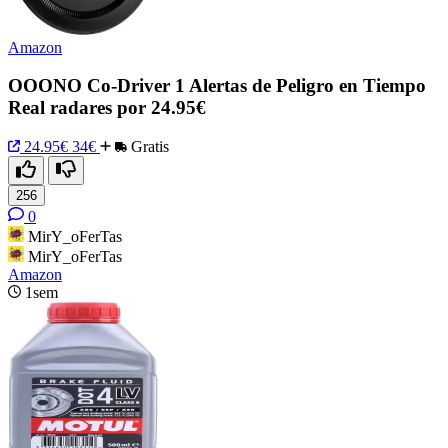
Amazon
OOONO Co-Driver 1 Alertas de Peligro en Tiempo
Real radares por 24.95€
24.95€
34€
Gratis
256
0
MirY_oFerTas
MirY_oFerTas
Amazon
1sem