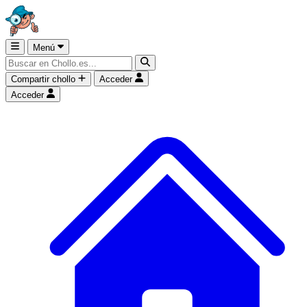
Menú
Compartir chollo
Acceder
Acceder