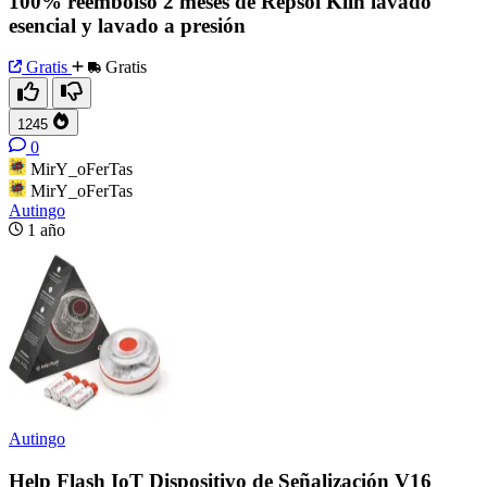
100% reembolso 2 meses de Repsol Klin lavado
esencial y lavado a presión
Gratis
Gratis
1245
0
MirY_oFerTas
MirY_oFerTas
Autingo
1 año
Autingo
Help Flash IoT Dispositivo de Señalización V16