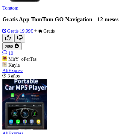
Tomtom
Gratis App TomTom GO Navigation - 12 meses
Gratis
19,99€
Gratis
2658
10
MirY_oFerTas
Kayla
AliExpress
3 años
AliExpress