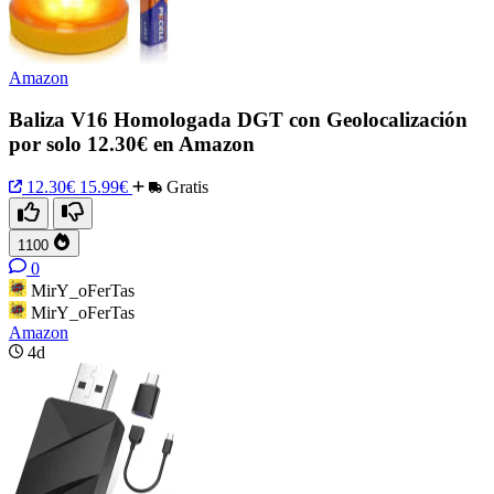
Amazon
Baliza V16 Homologada DGT con Geolocalización
por solo 12.30€ en Amazon
12.30€
15.99€
Gratis
1100
0
MirY_oFerTas
MirY_oFerTas
Amazon
4d