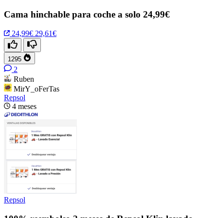
Cama hinchable para coche a solo 24,99€
24,99€
29,61€
1295
2
Ruben
MirY_oFerTas
Repsol
4 meses
Repsol