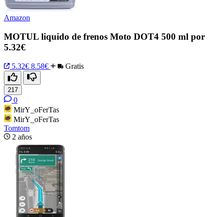
Amazon
MOTUL liquido de frenos Moto DOT4 500 ml por
5.32€
5.32€
8.58€
Gratis
217
0
MirY_oFerTas
MirY_oFerTas
Tomtom
2 años