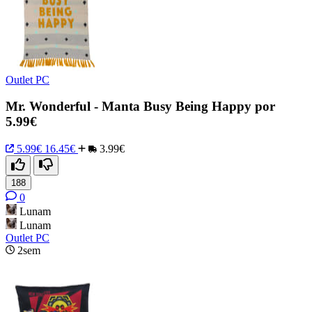
Outlet PC
Mr. Wonderful - Manta Busy Being Happy por
5.99€
5.99€
16.45€
3.99€
188
0
Lunam
Lunam
Outlet PC
2sem