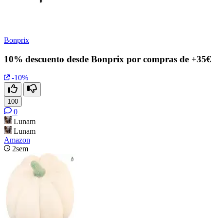
Bonprix
10% descuento desde Bonprix por compras de +35€
-10%
100
0
Lunam
Lunam
Amazon
2sem