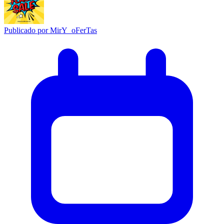
Publicado por
MirY_oFerTas