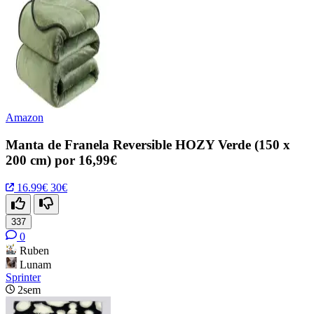
Amazon
Manta de Franela Reversible HOZY Verde (150 x
200 cm) por 16,99€
16.99€
30€
337
0
Ruben
Lunam
Sprinter
2sem