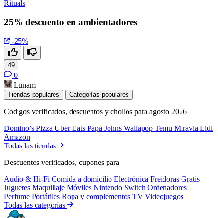
Rituals
25% descuento en ambientadores
-25%
49
0
Lunam
Tiendas populares
Categorías populares
Códigos verificados, descuentos y chollos para agosto 2026
Domino’s Pizza
Uber Eats
Papa Johns
Wallapop
Temu
Miravia
Lidl
Amazon
Todas las tiendas
Descuentos verificados, cupones para
Audio & Hi-Fi
Comida a domicilio
Electrónica
Freidoras
Gratis
Juguetes
Maquillaje
Móviles
Nintendo Switch
Ordenadores
Perfume
Portátiles
Ropa y complementos
TV
Videojuegos
Todas las categorías