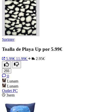
Sprinter
Toalla de Playa Up por 5.99€
5.99€
11.99€
2.95€
255
0
Lunam
Lunam
Outlet PC
3sem