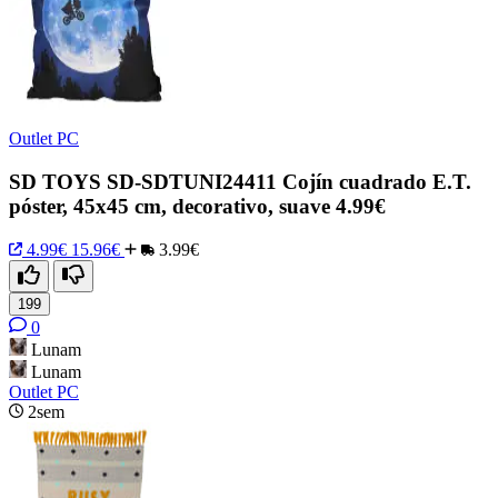
Outlet PC
SD TOYS SD-SDTUNI24411 Cojín cuadrado E.T.
póster, 45x45 cm, decorativo, suave 4.99€
4.99€
15.96€
3.99€
199
0
Lunam
Lunam
Outlet PC
2sem