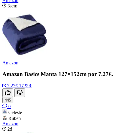
Amazon
3sem
Amazon
Amazon Basics Manta 127×152cm por 7.27€.
7.27€
17.99€
445
0
Celeste
Ruben
Amazon
2d