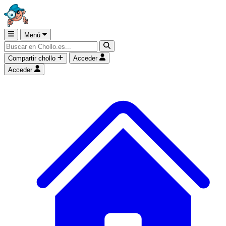
Menú
Compartir chollo
Acceder
Acceder