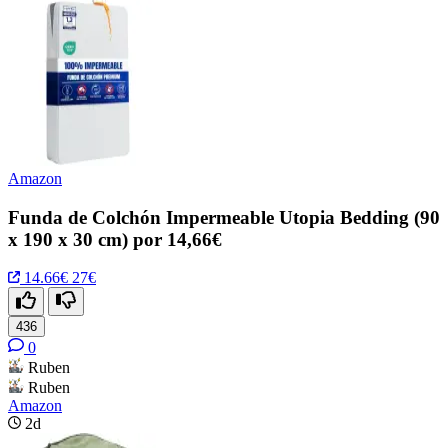
Amazon
Funda de Colchón Impermeable Utopia Bedding (90
x 190 x 30 cm) por 14,66€
14.66€
27€
436
0
Ruben
Ruben
Amazon
2d