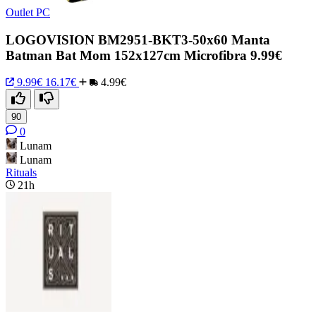
Outlet PC
LOGOVISION BM2951-BKT3-50x60 Manta
Batman Bat Mom 152x127cm Microfibra 9.99€
9.99€
16.17€
4.99€
90
0
Lunam
Lunam
Rituals
21h