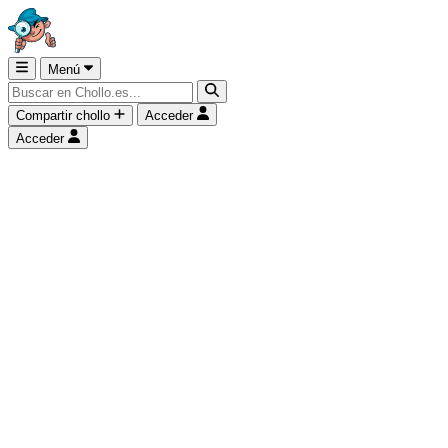
Menú
Compartir chollo
Acceder
Acceder