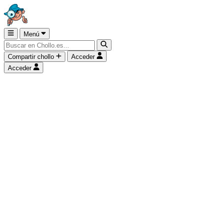
Menú
Compartir chollo
Acceder
Acceder