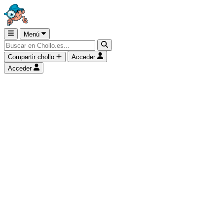
Menú
Compartir chollo
Acceder
Acceder