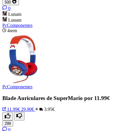
500
0
Lunam
Lunam
PcComponentes
4sem
PcComponentes
Blade Auriculares de SuperMario por 11.99€
11.99€
29.90€
3.95€
299
0