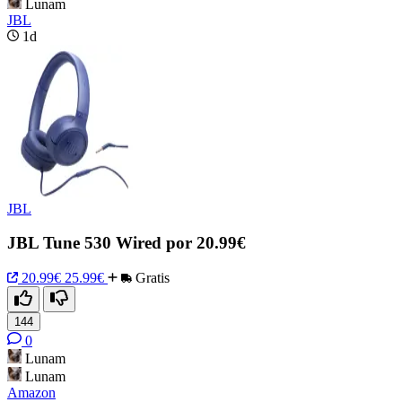
Lunam
JBL
1d
JBL
JBL Tune 530 Wired por 20.99€
20.99€
25.99€
Gratis
144
0
Lunam
Lunam
Amazon