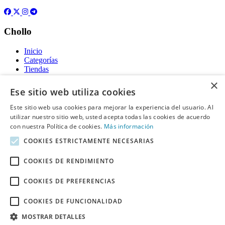
Chollo
Inicio
Categorías
Tiendas
Gratis
×
Ese sitio web utiliza cookies
Acerca de
Este sitio web usa cookies para mejorar la experiencia del usuario. Al
utilizar nuestro sitio web, usted acepta todas las cookies de acuerdo
Sobre nosotros
Contacto
con nuestra Política de cookies.
Más información
Reglas de publicación
COOKIES ESTRICTAMENTE NECESARIAS
Información legal
COOKIES DE RENDIMIENTO
Privacidad
COOKIES DE PREFERENCIAS
Declaración de cookies
Términos y condiciones
Descargo de Responsabilidad
COOKIES DE FUNCIONALIDAD
Aviso y eliminación
MOSTRAR DETALLES