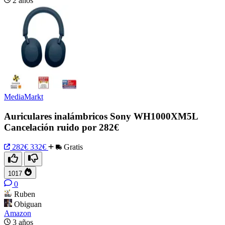
2 años
MediaMarkt
Auriculares inalámbricos Sony WH1000XM5L
Cancelación ruido por 282€
282€
332€
Gratis
1017
0
Ruben
Obiguan
Amazon
3 años