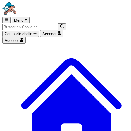
Menú
Compartir chollo
Acceder
Acceder