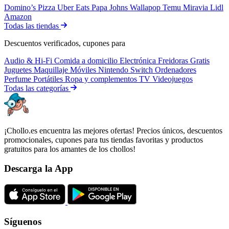
Domino’s Pizza
Uber Eats
Papa Johns
Wallapop
Temu
Miravia
Lidl
Amazon
Todas las tiendas
Descuentos verificados, cupones para
Audio & Hi-Fi
Comida a domicilio
Electrónica
Freidoras
Gratis
Juguetes
Maquillaje
Móviles
Nintendo Switch
Ordenadores
Perfume
Portátiles
Ropa y complementos
TV
Videojuegos
Todas las categorías
¡Chollo.es encuentra las mejores ofertas! Precios únicos, descuentos
promocionales, cupones para tus tiendas favoritas y productos
gratuitos para los amantes de los chollos!
Descarga la App
Síguenos