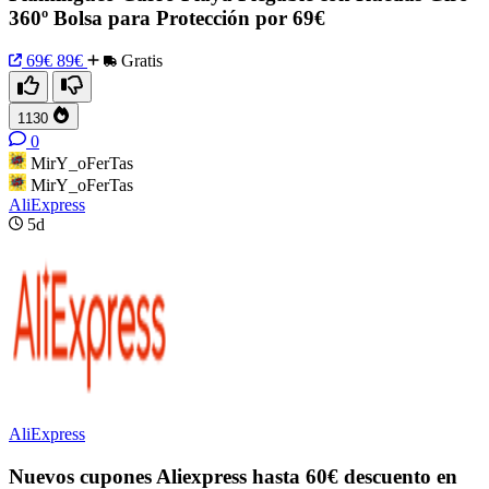
360º Bolsa para Protección por 69€
69€
89€
Gratis
1130
0
MirY_oFerTas
MirY_oFerTas
AliExpress
5d
AliExpress
Nuevos cupones Aliexpress hasta 60€ descuento en