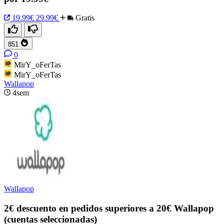
19.99€
29.99€
Gratis
851
0
MirY_oFerTas
MirY_oFerTas
Wallapop
4sem
Wallapop
2€ descuento en pedidos superiores a 20€ Wallapop
(cuentas seleccionadas)