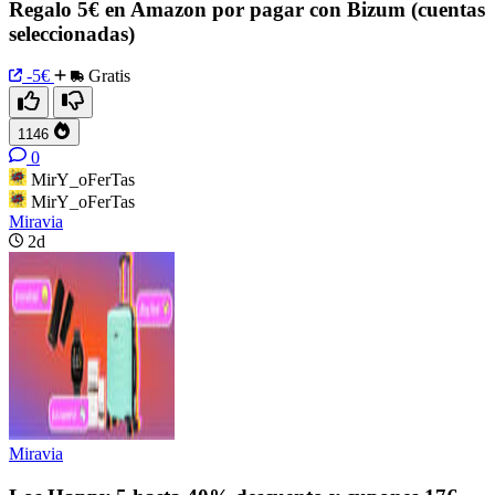
Regalo 5€ en Amazon por pagar con Bizum (cuentas
seleccionadas)
-5€
Gratis
1146
0
MirY_oFerTas
MirY_oFerTas
Miravia
2d
Miravia