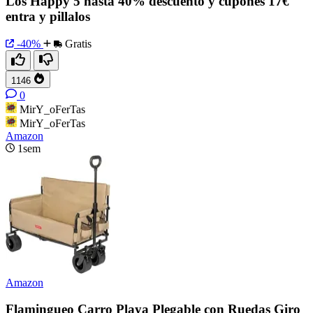
Los Happy 5 hasta 40% descuento y cupones 17€
entra y pillalos
-40%
Gratis
1146
0
MirY_oFerTas
MirY_oFerTas
Amazon
1sem
Amazon
Flamingueo Carro Playa Plegable con Ruedas Giro