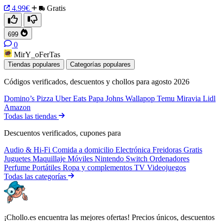
4.99€
Gratis
699
0
MirY_oFerTas
Tiendas populares
Categorías populares
Códigos verificados, descuentos y chollos para agosto 2026
Domino’s Pizza
Uber Eats
Papa Johns
Wallapop
Temu
Miravia
Lidl
Amazon
Todas las tiendas
Descuentos verificados, cupones para
Audio & Hi-Fi
Comida a domicilio
Electrónica
Freidoras
Gratis
Juguetes
Maquillaje
Móviles
Nintendo Switch
Ordenadores
Perfume
Portátiles
Ropa y complementos
TV
Videojuegos
Todas las categorías
¡Chollo.es encuentra las mejores ofertas! Precios únicos, descuentos