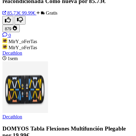
reacondicionada Como nueva por 85.73€
85.73€
99.99€
Gratis
879
0
MirY_oFerTas
MirY_oFerTas
Decathlon
1sem
Decathlon
DOMYOS Tabla Flexiones Multifunción Plegable
por 19.99€