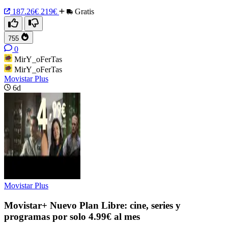
187.26€
219€
Gratis
755
0
MirY_oFerTas
MirY_oFerTas
Movistar Plus
6d
Movistar Plus
Movistar+ Nuevo Plan Libre: cine, series y
programas por solo 4.99€ al mes