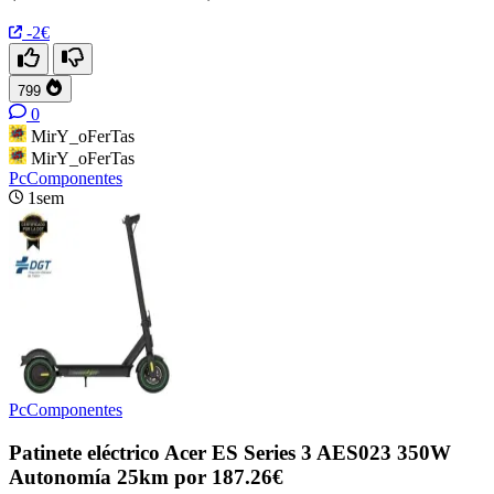
-2€
799
0
MirY_oFerTas
MirY_oFerTas
PcComponentes
1sem
PcComponentes
Patinete eléctrico Acer ES Series 3 AES023 350W
Autonomía 25km por 187.26€